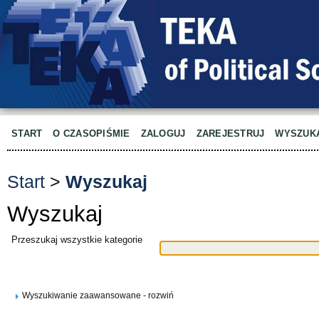
START
O CZASOPIŚMIE
ZALOGUJ
ZAREJESTRUJ
WYSZUK
Start
>
Wyszukaj
Wyszukaj
Przeszukaj wszystkie kategorie
Wyszukiwanie zaawansowane - rozwiń