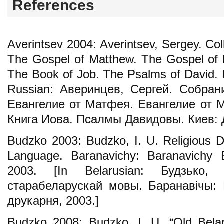
References
Averintsev 2004: Averintsev, Sergey. Col
The Gospel of Matthew. The Gospel of 
The Book of Job. The Psalms of David. Ky
Russian: Аверинцев, Сергей. Собран
Евангелие от Матфея. Евангелие от М
Книга Иова. Псалмы Давидовы. Киев: Д
Budzko 2003: Budzko, I. U. Religious Di
Language. Baranavichy: Baranavichy 
2003. [In Belarusian: Будзько, 
старабеларускай мовы. Баранавічы: 
друкарня, 2003.]
Budzko 2008: Budzko, I. U. “Old Belar