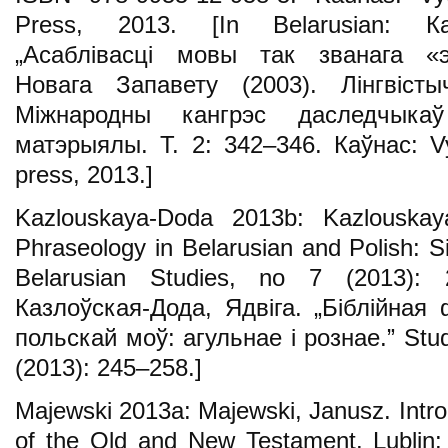
Press, 2013. [In Belarusian: Ка
„Асаблівасці мовы так званага «э
Новага Запавету (2003). Лінгвісты
Міжнародны кангрэс даследчыкаў
матэрыялы. Т. 2: 342–346. Каўнас: Vy
press, 2013.]
Kazlouskaya-Doda 2013b: Kazlouskaya-
Phraseology in Belarusian and Polish: Si
Belarusian Studies, no 7 (2013): 2
Казлоўская-Дода, Ядвіга. „Біблійная 
польскай моў: агульнае і рознае.” Studi
(2013): 245–258.]
Majewski 2013a: Majewski, Janusz. Introd
of the Old and New Testament. Lublin: