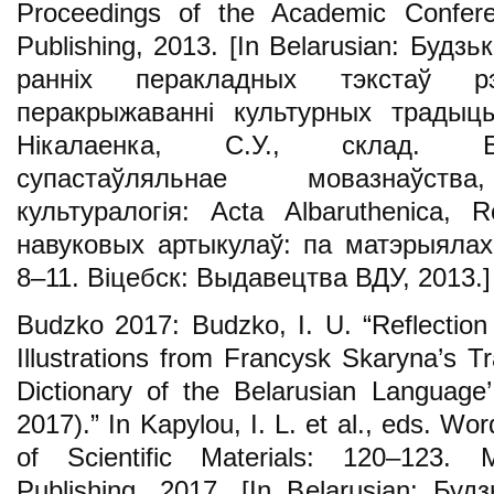
Proceedings of the Academic Confer
Publishing, 2013. [In Belarusian: Будзь
ранніх перакладных тэкстаў рэ
перакрыжаванні культурных традыцы
Нікалаенка, С.У., склад. Бела
супастаўляльнае мовазнаўства,
культуралогія: Acta Albaruthenica, R
навуковых артыкулаў: па матэрыялах
8–11. Віцебск: Выдавецтва ВДУ, 2013.]
Budzko 2017: Budzko, I. U. “Reflection
Illustrations from Francysk Skaryna’s Tra
Dictionary of the Belarusian Language
2017).” In Kapylou, I. L. et al., eds. Wor
of Scientific Materials: 120–123. 
Publishing, 2017. [In Belarusian: Буд