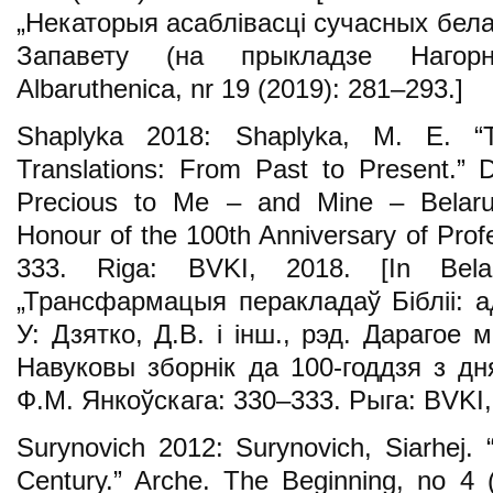
„Некаторыя асаблівасці сучасных бела
Запавету (на прыкладзе Нагорна
Albaruthenica, nr 19 (2019): 281–293.]
Shaplyka 2018: Shaplyka, M. E. “Tr
Translations: From Past to Present.” D
Precious to Me – and Mine – Belaru
Honour of the 100th Anniversary of Prof
333. Riga: BVKI, 2018. [In Bela
„Трансфармацыя перакладаў Бібліі: ад
У: Дзятко, Д.В. і інш., рэд. Дарагое 
Навуковы зборнік да 100-годдзя з д
Ф.М. Янкоўскага: 330–333. Рыга: BVKI,
Surynovich 2012: Surynovich, Siarhej. 
Century.” Arche. The Beginning, no 4 