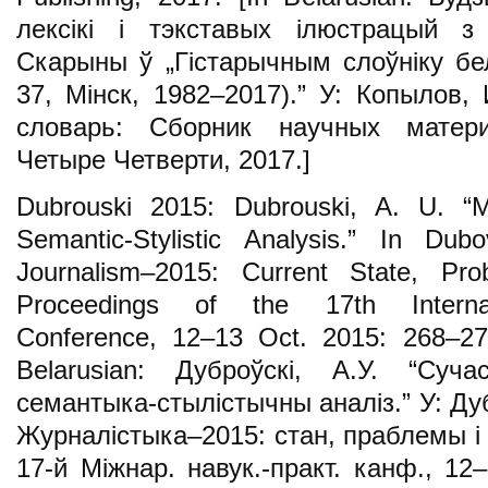
лексікі і тэкставых ілюстрацый 
Скарыны ў „Гістарычным слоўніку бе
37, Мінск, 1982–2017).” У: Копылов, 
словарь: Сборник научных матери
Четыре Четверти, 2017.]
Dubrouski 2015: Dubrouski, A. U. “Mo
Semantic-Stylistic Analysis.” In Dub
Journalism–2015: Current State, Pro
Proceedings of the 17th Internatio
Conference, 12–13 Oct. 2015: 268–27
Belarusian: Дуброўскі, А.У. “Суча
семантыка-стылістычны аналіз.” У: Дубов
Журналістыка–2015: стан, праблемы 
17-й Міжнар. навук.-практ. канф., 12–