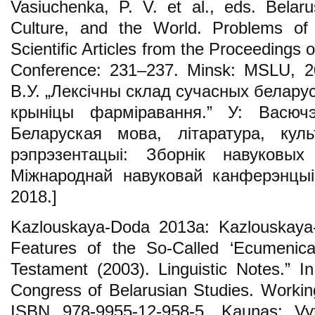
Vasiuchenka, P. V. et al., eds. Belaru
Culture, and the World. Problems of 
Scientific Articles from the Proceedings of
Conference: 231–237. Minsk: MSLU, 20
В.У. „Лексічны склад сучасных беларус
крыніцы фарміравання.” У: Васючэ
Беларуская мова, літаратура, кул
рэпрэзентацыі: Зборнік навуковы
Міжнароднай навуковай канферэнцыі
2018.]
Kazlouskaya-Doda 2013а: Kazlouskaya-D
Features of the So-Called ‘Ecumenica
Testament (2003). Linguistic Notes.” I
Congress of Belarusian Studies. Workin
ISBN 978-9955-12-958-5. Kaunas: Vy