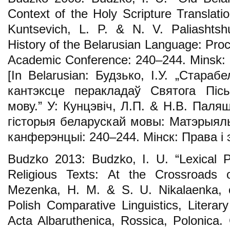
Context of the Holy Scripture Translatio
Kuntsevich, L. P. & N. V. Paliashtsh
History of the Belarusian Language: Proc
Academic Conference: 240–244. Minsk:
[In Belarusian: Будзько, І.У. „Стараб
кантэксце перакладаў Святога Піс
мову.” У: Кунцэвіч, Л.П. & Н.В. Паляш
гісторыя беларускай мовы: Матэрыял
канферэнцыі: 240–244. Мінск: Права і 
Budzko 2013: Budzko, I. U. “Lexical Po
Religious Texts: At the Crossroads of
Mezenka, H. М. & S. U. Nikalaenka, c
Polish Comparative Linguistics, Literary
Acta Albaruthenica, Rossica, Polonica. 