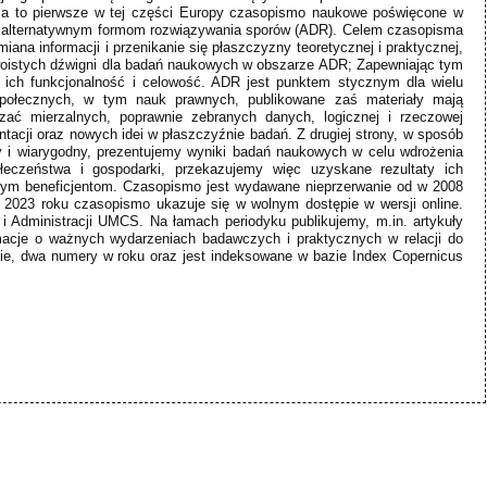
ja to pierwsze w tej części Europy czasopismo naukowe poświęcone w
i alternatywnym formom rozwiązywania sporów (ADR). Celem czasopisma
miana informacji i przenikanie się płaszczyzny teoretycznej i praktycznej,
woistych dźwigni dla badań naukowych w obszarze ADR; Zapewniając tym
ich funkcjonalność i celowość. ADR jest punktem stycznym dla wielu
połecznych, w tym nauk prawnych, publikowane zaś materiały mają
czać mierzalnych, poprawnie zebranych danych, logicznej i rzeczowej
tacji oraz nowych idei w płaszczyźnie badań. Z drugiej strony, w sposób
y i wiarygodny, prezentujemy wyniki badań naukowych w celu wdrożenia
łeczeństwa i gospodarki, przekazujemy więc uzyskane rezultaty ich
ym beneficjentom. Czasopismo jest wydawane nieprzerwanie od w 2008
d 2023 roku czasopismo ukazuje się w wolnym dostępie w wersji online.
i Administracji UMCS. Na łamach periodyku publikujemy, m.in. artykuły
macje o ważnych wydarzeniach badawczych i praktycznych w relacji do
e, dwa numery w roku oraz jest indeksowane w bazie Index Copernicus