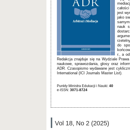
mediac
całośc
jest wy
jako s
samym 
nauk s
dostar
argumen
rzeteln
do spo
końcow
r., a o
Redakcja znajduje się na Wydziale Prawa 
naukowe, sprawozdania, glosy oraz infor
ADR. Czasopismo wydawane jest cykliczni
International (ICI Journals Master List).
Punkty Ministra Edukacji i Nauki:
40
e-ISSN:
3071-8724
Vol 18, No 2 (2025)