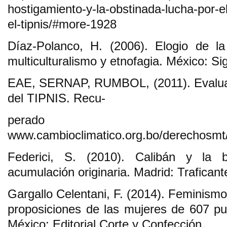
hostigamiento-y-la-obstinada-lucha-por-el-
el-tipnis/#more-1928
Díaz-Polanco, H. (2006). Elogio de la 
multiculturalismo y etnofagia. México: Si
EAE, SERNAP, RUMBOL, (2011). Evaluac
del TIPNIS. Recu-
perado
www.cambioclimatico.org.bo/derechosmt
Federici, S. (2010). Calibán y la 
acumulación originaria. Madrid: Trafican
Gargallo Celentani, F. (2014). Feminism
proposiciones de las mujeres de 607 p
México: Editorial Corte y Confección.