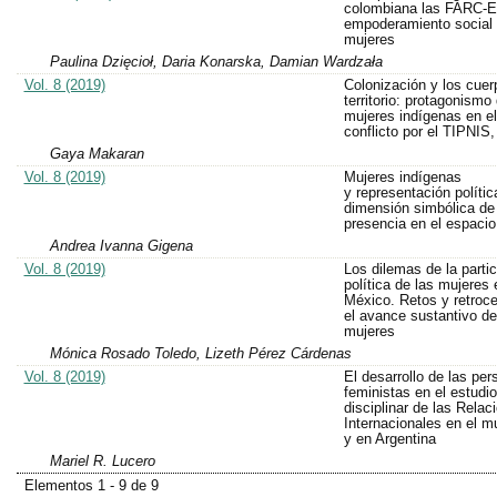
colombiana las FARC-E
empoderamiento social 
mujeres
Paulina Dzięcioł, Daria Konarska, Damian Wardzała
Vol. 8 (2019)
Colonización y los cuer
territorio: protagonismo
mujeres indígenas en el
conflicto por el TIPNIS,
Gaya Makaran
Vol. 8 (2019)
Mujeres indígenas
y representación política
dimensión simbólica de
presencia en el espacio
Andrea Ivanna Gigena
Vol. 8 (2019)
Los dilemas de la parti
política de las mujeres 
México. Retos y retroc
el avance sustantivo de
mujeres
Mónica Rosado Toledo, Lizeth Pérez Cárdenas
Vol. 8 (2019)
El desarrollo de las per
feministas en el estudio
disciplinar de las Relac
Internacionales en el 
y en Argentina
Mariel R. Lucero
Elementos 1 - 9 de 9