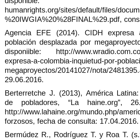
disponible: http
humanrights.org/sites/default/files
%20IWGIA%20%28FINAL%29.pdf, consul
Agencia EFE (2014). CIDH expresa a
población desplazada por megaproyecto
disponiible: http://www.wradio.com.co/n
expresa-a-colombia-inquietud-por-poblac
megaproyectos/20141027/nota/24
29.06.2016.
Berterretche J. (2013), América Latina
de pobladores, “La haine.org”, 26.
http://www.lahaine.org/mundo.php/americ
forzosos, fecha de consulta: 17.04.2016.
Bermúdez R., Rodríguez T. y Roa T. (s.f