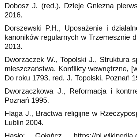
Dobosz J. (red.), Dzieje Gniezna pierws
2016.
Dorszewski P.H., Uposażenie i działal
kanoników regularnych w Trzemesznie d
2013.
Dworzaczek W., Topolski J., Struktura 
mieszczaństwa. Konflikty wewnętrzne, [w:
Do roku 1793, red. J. Topolski, Poznań 1
Dworzaczkowa J., Reformacja i kontrr
Poznań 1995.
Flaga J., Bractwa religijne w Rzeczyposp
Lublin 2004.
Hasło: Gołańcz, https://pl.wikipedia.