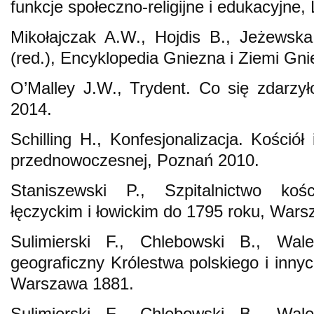
funkcje społeczno-religijne i edukacyjne, 
Mikołajczak A.W., Hojdis B., Jeżewska
(red.), Encyklopedia Gniezna i Ziemi Gni
O’Malley J.W., Trydent. Co się zdarzy
2014.
Schilling H., Konfesjonalizacja. Kośció
przednowoczesnej, Poznań 2010.
Staniszewski P., Szpitalnictwo koś
łęczyckim i łowickim do 1795 roku, War
Sulimierski F., Chlebowski B., Wal
geograficzny Królestwa polskiego i innyc
Warszawa 1881.
Sulimierski F., Chlebowski B., Wal