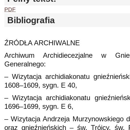
PDF
Bibliografia
ŹRÓDŁA ARCHIWALNE
Archiwum Archidiecezjalne w Gnie
Generalnego:
– Wizytacja archidiakonatu gnieźnień
1608–1609, sygn. E 40,
– Wizytacja archidiakonatu gnieźnieńs
1696–1699, sygn. E 6,
– Wizytacja Andrzeja Murzynowskiego 
oraz gnieźnieńskich – św. Trójcy, św.