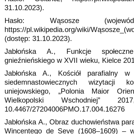
31.10.2023).
Hasło: Wąsosze (województ
https://pl.wikipedia.org/wiki/Wąsosze_(
(dostęp: 31.10.2023).
Jabłońska A., Funkcje społeczne 
gnieźnieńskiego w XVII wieku, Kielce 20
Jabłońska A., Kościół parafialny w
siedemnastowiecznych wizytacji koś
uniejowskiego, „Polonia Maior Orie
Wielkopolski Wschodniej” 
10.4467/27204006PMO.17.004.16276
Jabłońska A., Obraz duchowieństwa paraf
Wincentego de Seve (1608–1609) – wy