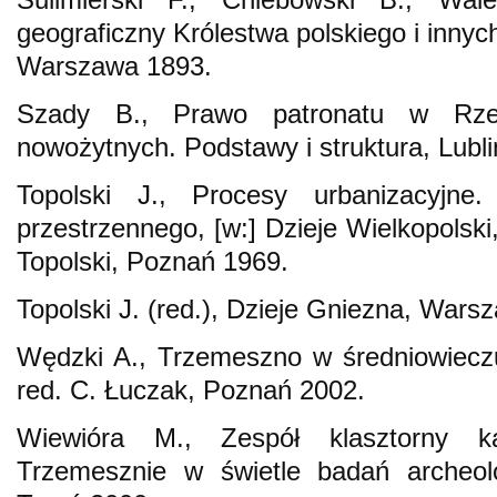
geograficzny Królestwa polskiego i innych
Warszawa 1893.
Szady B., Prawo patronatu w Rzec
nowożytnych. Podstawy i struktura, Lubli
Topolski J., Procesy urbanizacyjne.
przestrzennego, [w:] Dzieje Wielkopolski,
Topolski, Poznań 1969.
Topolski J. (red.), Dzieje Gniezna, Wars
Wędzki A., Trzemeszno w średniowieczu
red. C. Łuczak, Poznań 2002.
Wiewióra M., Zespół klasztorny k
Trzemesznie w świetle badań archeolog