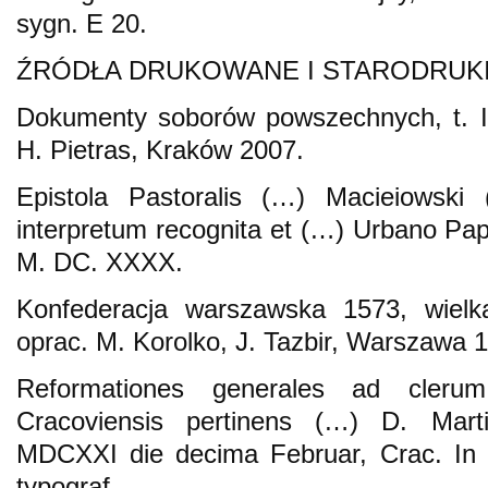
sygn. E 20.
ŹRÓDŁA DRUKOWANE I STARODRUK
Dokumenty soborów powszechnych, t. IV
H. Pietras, Kraków 2007.
Epistola Pastoralis (…) Macieiowski (
interpretum recognita et (…) Urbano Pap
M. DC. XXXX.
Konfederacja warszawska 1573, wielka 
oprac. M. Korolko, J. Tazbir, Warszawa 
Reformationes generales ad cleru
Cracoviensis pertinens (…) D. Mar
MDCXXI die decima Februar, Crac. In O
typograf.