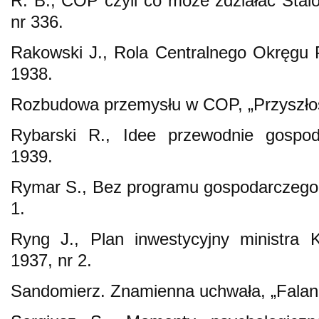
R. B., COP czyli co może zdziałać Stal
nr 336.
Rakowski J., Rola Centralnego Okręgu
1938.
Rozbudowa przemysłu w COP, „Przyszłoś
Rybarski R., Idee przewodnie gospo
1939.
Rymar S., Bez programu gospodarczego,
1.
Ryng J., Plan inwestycyjny ministra K
1937, nr 2.
Sandomierz. Znamienna uchwała, „Falang