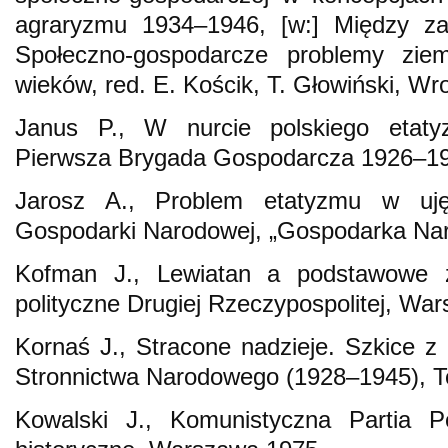
agraryzmu 1934–1946, [w:] Między za
Społeczno-gospodarcze problemy ziem
wieków, red. E. Kościk, T. Głowiński, Wr
Janus P., W nurcie polskiego etaty
Pierwsza Brygada Gospodarcza 1926–19
Jarosz A., Problem etatyzmu w ujęc
Gospodarki Narodowej, „Gospodarka Naro
Kofman J., Lewiatan a podstawowe z
polityczne Drugiej Rzeczypospolitej, Wa
Kornaś J., Stracone nadzieje. Szkice z 
Stronnictwa Narodowego (1928–1945), T
Kowalski J., Komunistyczna Partia P