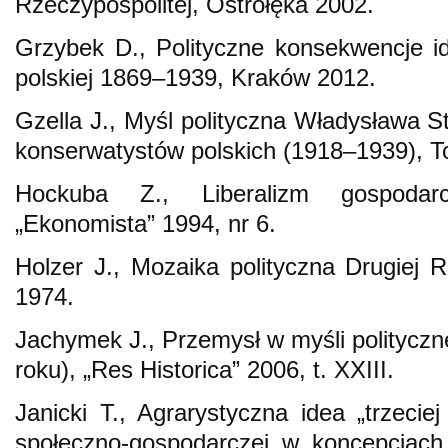
Rzeczypospolitej, Ostrołęka 2002.
Grzybek D., Polityczne konsekwencje i
polskiej 1869–1939, Kraków 2012.
Gzella J., Myśl polityczna Władysława St
konserwatystów polskich (1918–1939), T
Hockuba Z., Liberalizm gospodarc
„Ekonomista” 1994, nr 6.
Holzer J., Mozaika polityczna Drugiej 
1974.
Jachymek J., Przemysł w myśli polityczn
roku), „Res Historica” 2006, t. XXIII.
Janicki T., Agrarystyczna idea „trzeciej
społeczno-gospodarczej w koncepcjach