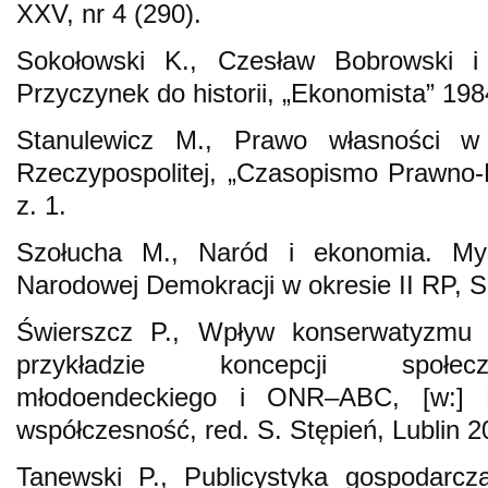
XXV, nr 4 (290).
Sokołowski K., Czesław Bobrowski i
Przyczynek do historii, „Ekonomista” 198
Stanulewicz M., Prawo własności w 
Rzeczypospolitej, „Czasopismo Prawno-H
z. 1.
Szołucha M., Naród i ekonomia. Myś
Narodowej Demokracji w okresie II RP, S
Świerszcz P., Wpływ konserwatyzmu 
przykładzie koncepcji społeczn
młodoendeckiego i ONR–ABC, [w:] K
współczesność, red. S. Stępień, Lublin 2
Tanewski P., Publicystyka gospodarcz