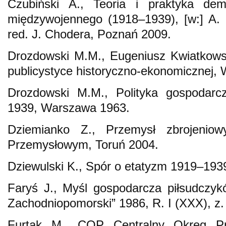
Czubiński A., Teoria i praktyka de
międzywojennego (1918–1939), [w:] A. C
red. J. Chodera, Poznań 2009.
Drozdowski M.M., Eugeniusz Kwiatkowski 
publicystyce historyczno-ekonomicznej,
Drozdowski M.M., Polityka gospodarc
1939, Warszawa 1963.
Dziemianko Z., Przemysł zbrojenio
Przemysłowym, Toruń 2004.
Dziewulski K., Spór o etatyzm 1919–19
Faryś J., Myśl gospodarcza piłsudczyk
Zachodniopomorski” 1986, R. I (XXX), z.
Furtak M., COP Centralny Okręg P