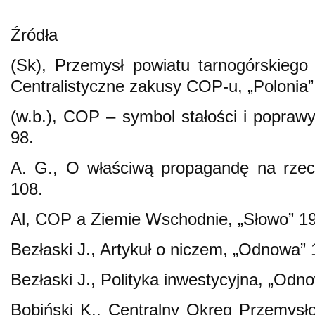
Źródła
(Sk), Przemysł powiatu tarnogórskiego b
Centralistyczne zakusy COP-u, „Polonia”
(w.b.), COP – symbol stałości i poprawy
98.
A. G., O właściwą propagandę na rzec
108.
Al, COP a Ziemie Wschodnie, „Słowo” 19
Bezłaski J., Artykuł o niczem, „Odnowa” 
Bezłaski J., Polityka inwestycyjna, „Odn
Bobiński K., Centralny Okręg Przemysł