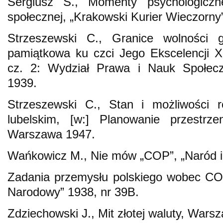
Sergiusz S., Momenty psychologiczn
społecznej, „Krakowski Kurier Wieczorny”
Strzeszewski C., Granice wolności g
pamiątkowa ku czci Jego Ekscelencji 
cz. 2: Wydział Prawa i Nauk Społecz
1939.
Strzeszewski C., Stan i możliwości 
lubelskim, [w:] Planowanie przestrze
Warszawa 1947.
Wańkowicz M., Nie mów „COP”, „Naród i
Zadania przemysłu polskiego wobec CO
Narodowy” 1938, nr 39B.
Zdziechowski J., Mit złotej waluty, Wars