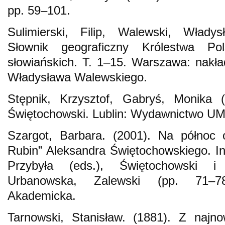
pp. 59–101.
Sulimierski, Filip, Walewski, Władys
Słownik geograficzny Królestwa Po
słowiańskich. T. 1–15. Warszawa: nakład
Władysława Walewskiego.
Stępnik, Krzysztof, Gabryś, Monika (
Świętochowski. Lublin: Wydawnictwo U
Szargot, Barbara. (2001). Na półno
Rubin” Aleksandra Świętochowskiego. I
Przybyła (eds.), Świętochowski i r
Urbanowska, Zalewski (pp. 71–78
Akademicka.
Tarnowski, Stanisław. (1881). Z najno