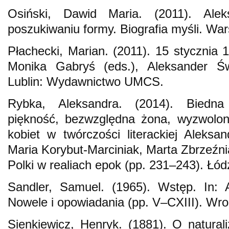
Osiński, Dawid Maria. (2011). Ale
poszukiwaniu formy. Biografia myśli. 
Płachecki, Marian. (2011). 15 stycznia 1
Monika Gabryś (eds.), Aleksander Św
Lublin: Wydawnictwo UMCS.
Rybka, Aleksandra. (2014). Biedna
piękność, bezwzględna żona, wyzwolona
kobiet w twórczości literackiej Aleksa
Maria Korybut-Marciniak, Marta Zbrzeźnia
Polki w realiach epok (pp. 231–243). Łód
Sandler, Samuel. (1965). Wstęp. In: 
Nowele i opowiadania (pp. V–CXIII). Wr
Sienkiewicz, Henryk. (1881). O natural