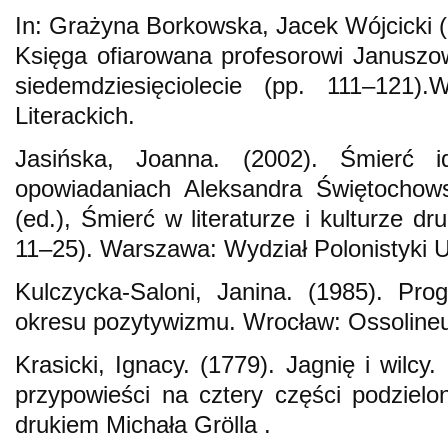
In: Grażyna Borkowska, Jacek Wójcicki (e
Księga ofiarowana profesorowi Januszo
siedemdziesięciolecie (pp. 111–121).
Literackich.
Jasińska, Joanna. (2002). Śmierć 
opowiadaniach Aleksandra Świętochow
(ed.), Śmierć w literaturze i kulturze d
11–25). Warszawa: Wydział Polonistyki 
Kulczycka-Saloni, Janina. (1985). Prog
okresu pozytywizmu. Wrocław: Ossoline
Krasicki, Ignacy. (1779). Jagnię i wilcy. 
przypowieści na cztery części podziel
drukiem Michała Grölla .