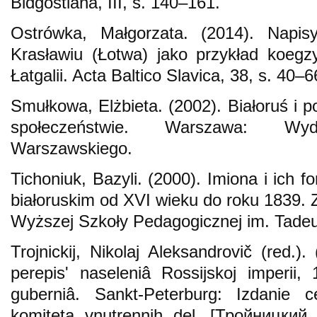
Bidgostiana, III, s. 140–161.
Ostrówka, Małgorzata. (2014). Napi
Krasławiu (Łotwa) jako przykład koegzy
Łatgalii. Acta Baltico Slavica, 38, s. 40–6
Smułkowa, Elżbieta. (2002). Białoruś i p
społeczeństwie. Warszawa: Wyda
Warszawskiego.
Tichoniuk, Bazyli. (2000). Imiona i ich 
białoruskim od XVI wieku do roku 1839.
Wyższej Szkoły Pedagogicznej im. Tadeu
Trojnickij, Nikolaj Aleksandrovič (red.
perepisʹ naseleniâ Rossіjskoj imperіi
gubernіâ. Sankt-Peterburg: Izdanіe ce
komiteta vnutrennih del. [Тройницки