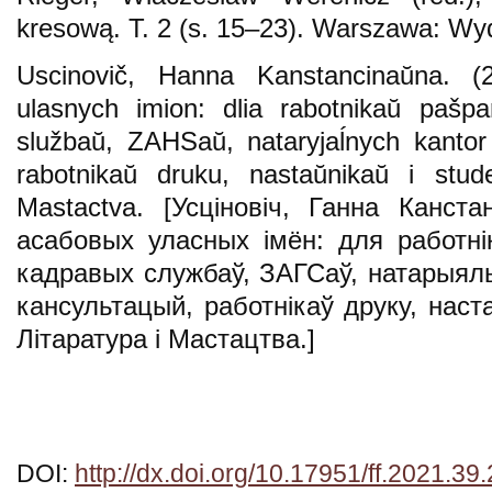
kresową. T. 2 (s. 15–23). Warszawa: W
Uscinovič, Hanna Kanstancinaŭna. (
ulasnych imion: dlia rabotnikaŭ pašpa
službaŭ, ZAHSaŭ, nataryjaĺnych kantor 
rabotnikaŭ druku, nastaŭnikaŭ i stude
Mastactva. [Усціновіч, Ганна Канстан
асабовых уласных імён: для работні
кадравых службаў, ЗАГСаў, натарыял
кансультацый, работнікаў друку, наста
Літаратура і Мастацтва.]
DOI:
http://dx.doi.org/10.17951/ff.2021.39