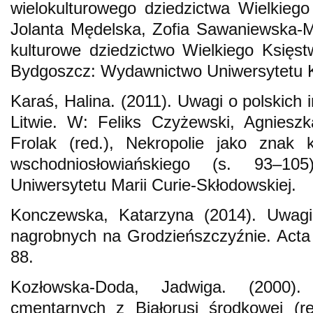
wielokulturowego dziedzictwa Wielkieg
Jolanta‬‬ Mędelska, Zofia Sawaniewska-
kulturowe dziedzictwo Wielkiego Księst
Bydgoszcz: Wydawnictwo Uniwersytetu K
Karaś, Halina. (2011). Uwagi o polskich
Litwie. W: Feliks Czyżewski, Agniesz
Frolak (red.), Nekropolie jako znak k
wschodniosłowiańskiego (s. 93–105
Uniwersytetu Marii Curie-Skłodowskiej.
Konczewska, Katarzyna (2014). Uwagi 
nagrobnych na Grodzieńszczyźnie. Acta B
88.
Kozłowska-Doda, Jadwiga. (2000)
cmentarnych z Białorusi środkowej (r