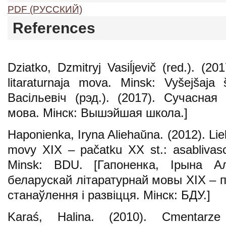
PDF (РУССКИЙ)
References
Dziatko, Dzmitryj Vasiĺjevič (red.). (20
litaraturnaja mova. Minsk: Vyšejšaja
Васільевіч (рэд.). (2017). Сучасная
мова. Мінск: Вышэйшая школа.]
Haponienka, Iryna Aliehaŭna. (2012). Lieks
movy XIX – pačatku XX st.: asablivasci 
Minsk: BDU. [Гапоненка, Ірына Але
беларускай літаратурнай мовы ХІХ – па
станаўлення і развіцця. Мінск: БДУ.]
Karaś, Halina. (2010). Cmentarz