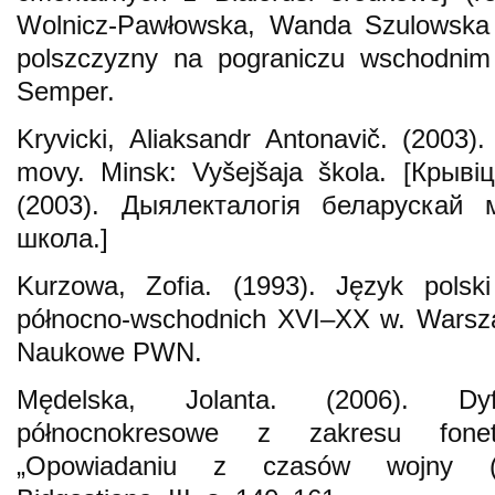
Wolnicz-Pawłowska, Wanda Szulowska (
polszczyzny na pograniczu wschodnim
Semper.
Kryvicki, Aliaksandr Antonavič. (2003). 
movy. Minsk: Vyšejšaja škola. [Крыві
(2003). Дыялекталогія беларускай
школа.]
Kurzowa, Zofia. (1993). Język polsk
północno-wschodnich XVI–XX w. Wars
Naukowe PWN.
Mędelska, Jolanta. (2006). Dyfe
północnokresowe z zakresu fonet
„Opowiadaniu z czasów wojny (19