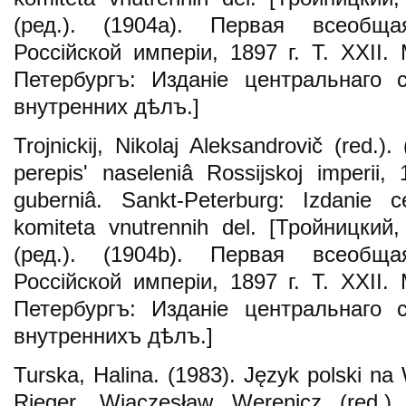
(ред.). (1904a). Первая всеобщ
Россійской имперіи, 1897 г. Т. XXII.
Петербургъ: Изданіе центральнаго с
внутренних дѣлъ.]
Trojnickij, Nikolaj Aleksandrovič (red.
perepisʹ naseleniâ Rossіjskoj imperіi
gubernіâ. Sankt-Peterburg: Izdanіe ce
komiteta vnutrennih del. [Тройницки
(ред.). (1904b). Первая всеобщ
Россійской имперіи, 1897 г. Т. XXII.
Петербургъ: Изданіе центральнаго с
внутреннихъ дѣлъ.]
Turska, Halina. (1983). Język polski na
Rieger, Wiaczesław Werenicz (red.)