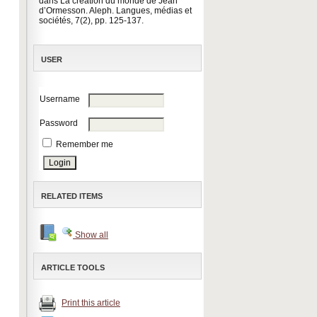
dans La création du monde de Jean
d’Ormesson. Aleph. Langues, médias et
sociétés, 7(2), pp. 125-137.
USER
Username
Password
Remember me
RELATED ITEMS
Show all
ARTICLE TOOLS
Print this article