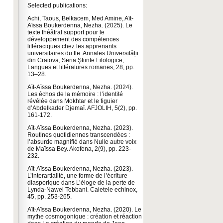
Selected publications:
Achi, Taous, Belkacem, Med Amine, Aït-
Aïssa Boukerdenna, Nezha. (2025). Le
texte théâtral support pour le
développement des compétences
littéraciques chez les apprenants
universitaires du fle. Annales Universității
din Craiova, Seria Ştiinte Filologice,
Langues et littératures romanes, 28, pp.
13–28.
Aït-Aïssa Boukerdenna, Nezha. (2024).
Les échos de la mémoire : l’identité
révélée dans Mokhtar et le figuier
d’Abdelkader Djemaï. AFJOLIH, 5(2), pp.
161-172.
Aït-Aïssa Boukerdenna, Nezha. (2023).
Routines quotidiennes transcendées :
l’absurde magnifié dans Nulle autre voix
de Maïssa Bey. Akofena, 2(9), pp. 223-
232.
Aït-Aïssa Boukerdenna, Nezha. (2023).
L’interartialité, une forme de l’écriture
diasporique dans L’éloge de la perte de
Lynda-Nawel Tebbani. Caietele echinox,
45, pp. 253-265.
Aït-Aïssa Boukerdenna, Nezha. (2020). Le
mythe cosmogonique : création et réaction