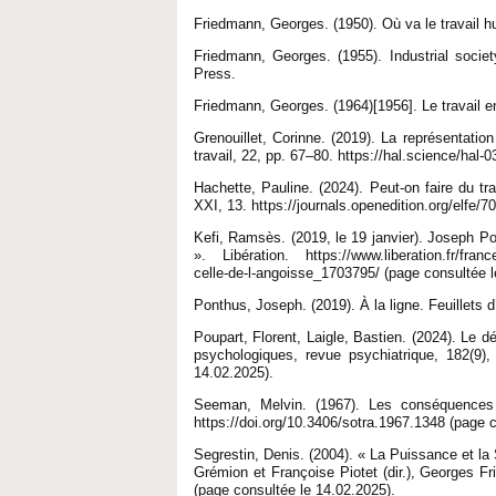
Friedmann, Georges. (1950). Où va le travail h
Friedmann, Georges. (1955). Industrial soc
Press.
Friedmann, Georges. (1964)[1956]. Le travail en
Grenouillet, Corinne. (2019). La représentatio
travail, 22, pp. 67–80. https://hal.science/hal
Hachette, Pauline. (2024). Peut-on faire du t
XXI, 13. https://journals.openedition.org/elfe/
Kefi, Ramsès. (2019, le 19 janvier). Joseph Pon
». Libération. https://www.liberation.fr/france
celle-de-l-angoisse_1703795/ (page consultée l
Ponthus, Joseph. (2019). À la ligne. Feuillets d’
Poupart, Florent, Laigle, Bastien. (2024). Le d
psychologiques, revue psychiatrique, 182(9),
14.02.2025).
Seeman, Melvin. (1967). Les conséquences de
https://doi.org/10.3406/sotra.1967.1348 (page 
Segrestin, Denis. (2004). « La Puissance et la 
Grémion et Françoise Piotet (dir.), Georges F
(page consultée le 14.02.2025).