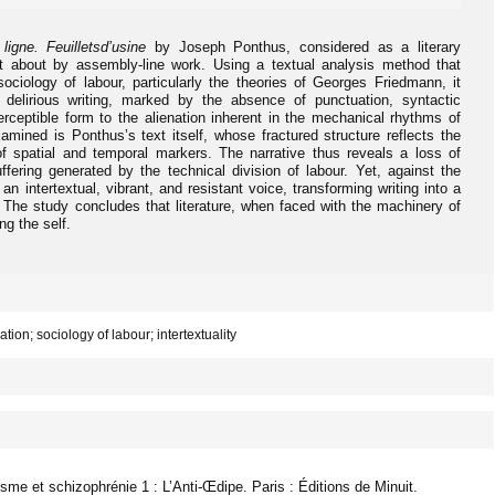
ligne. Feuilletsd’usine
by Joseph Ponthus, considered as a literary
t about by assembly-line work. Using a textual analysis method that
ociology of labour, particularly the theories of Georges Friedmann, it
lirious writing, marked by the absence of punctuation, syntactic
erceptible form to the alienation inherent in the mechanical rhythms of
xamined is Ponthus’s text itself, whose fractured structure reflects the
 of spatial and temporal markers. The narrative thus reveals a loss of
ering generated by the technical division of labour. Yet, against the
 an intertextual, vibrant, and resistant voice, transforming writing into a
l. The study concludes that literature, when faced with the machinery of
g the self.
ion; sociology of labour; intertextuality
lisme et schizophrénie 1 : L’Anti-Œdipe. Paris : Éditions de Minuit.