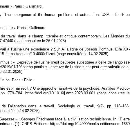
umain ? Paris : Gallimard.
iety: The emergence of the human problems of automation. USA : The Free
 miettes. Paris : Gallimard.
n du travail dans le champ littéraire et critique contemporain. Les Mondes du
-03147440 (page consultée le 26.01.2025).
ravail à l’usine une expérience ? Sur À la ligne de Joseph Ponthus. Elfe XX-
7015. https://doi.org/10.4000/11zmt (page consultée le 14.02.2025).
thus : « L’épreuve de l’usine s’est peut-être substituée à celle de l’angoisse
/2019/01/19/joseph-ponthus-l-epreuve-de-l-usine-s-est-peut-etre-substituee-a-
e 23.01.2025).
usine. Paris : Folio.
élire est-il un récit ? Une approche narrative de la psychose. Annales Médico-
 pp. 779–784. https://doi.org/10.1016/j.amp.2023.03.001 (page consultée le
 l’aliénation dans le travail. Sociologie du travail, 9(2), pp. 113–133.
consultée le 14.02.2025).
Sagesse » : Georges Friedmann face à la civilisation technicienne. In : Pierre
riedmann (1). CNRS Éditions. https://doi.org/10.4000/books.editionscnrs.1669