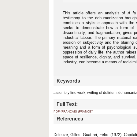
This article offers an analysis of
À la 
testimony to the dehumanization brough
combines a stylistic approach with the s
seeks to demonstrate how a form of de
discontinuity, and fragmentation, gives p
industrial labour. The primary material e
erosion of subjectivity and the blurring
meaning and a form of psychological suff
oppression of daily life, the author raises
space of resilience, dignity, and surviva
industry, can become a means of reclaimin
Keywords
assembly line work; writing of delirium; dehumanizat
Full Text:
PDF (FRANÇAIS (FRANCE))
References
Deleuze, Gilles, Guattari, Félix. (1972). Capita