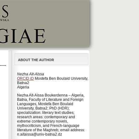
ABOUT THE AUTHOR
Nezha Aït-Aïssa
ORCID iD
Mostefa Ben Boulaid University,
Batna2
Algeria
Nezha Aït-Aïssa Boukerdenna – Algeria,
Batna, Faculty of Literature and Foreign
Languages, Mostefa Ben Boulaid
University, Batna2; PhD (HDR);
specialization: literary text studies;
research areas: contemporary and
extreme contemporary novels,
mythocriticism, and French-language
literature of the Maghreb; email address:
n.aitaissa@univ-batna2.dz