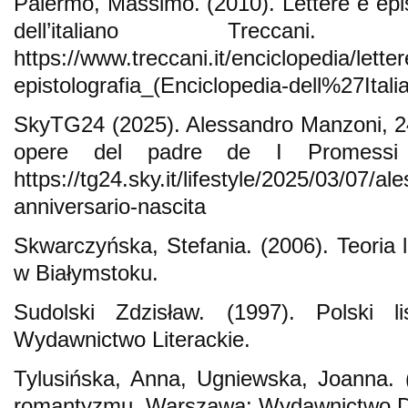
Palermo, Massimo. (2010). Lettere e epis
dell’italiano Treccani.
https://www.treccani.it/enciclopedia/letter
epistolografia_(Enciclopedia-dell%27Italia
SkyTG24 (2025). Alessandro Manzoni, 240
opere del padre de I Promessi S
https://tg24.sky.it/lifestyle/2025/03/07/a
anniversario-nascita
Skwarczyńska, Stefania. (2006). Teoria l
w Białymstoku.
Sudolski Zdzisław. (1997). Polski l
Wydawnictwo Literackie.
Tylusińska, Anna, Ugniewska, Joanna.
romantyzmu. Warszawa: Wydawnictwo D