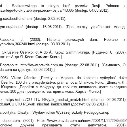
ki i Saakaszwilego to ukryta broń przeciw Rosji. Pobrano z:
zwilego-to-ukryta-bron-przeciw-rosji/ar/43086 (dostęp: 04.03.2011).
g.ua/aboutfund.html (dostęp: 2.03.2011).
cym.org/about/ (dostup: 16.08.2011). [Про спілку української молоді.
 Kapecka, J. (2000). Historia pierwszych dam. Pobrano z:
wszych-dam,366240.html (dostęp: 03.03.2011).
. Okruženie Ûŝenko: ot A do Ă. Kijów: Sammit-Kniga. [Руденко, С. (2007).
: от А до Я. Киев: Саммит-Книга.]
obrano z: http://www.pravda.com.ua (dostup: 22.08.2011). [Семченко, О.
da.com.ua (доступ: 22.08.2011).]
2005). Viktor Ûŝenko: „Perejty z Majdanu do kabinetu vyǎvylos´ duże
or Ûŝenko. 100 dni v prezydentstva: prǎmamova. Charków: Folio. [Шовкун, Л.,
ор Ющенко: „Перейти з Майдану до кабінету виявилось дуже складною
енко. 100 днів президентства: пряма мова. Харків: Фоліо.]
 z: https://dt.ua/CU LTU RE/yak_nischat_imidzh.html (dostup: 02.08.2011).
/dt.ua/CU LTU RE/yak_nischat_imidzh.html (доступ: 02.08.2011).]
ty a polityka. Olsztyn: Wydawnictwo Wyższej Szkoły Pedagogicznej.
deputatom. (2001). Https://www.pravda.com.ua/news/2001/11/22/2985339/
пропонує дружині президента стати депутатом. (2001).