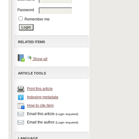
Password
Remember me
RELATED ITEMS
Show all
ARTICLE TOOLS
Print this article
Indexing metadata
How to cite item
Email this article
(Login required)
Email the author
(Login required)
LANGUAGE