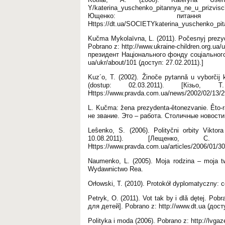
Y/katerina_yuschenko_pitannya_ne_u_prizvis
Ющенко: питанн
Https://dt.ua/SOCIETYkaterina_yuschenko_pita
Kučma Mykolaïvna, L. (2011). Počesnyj prezyde
Pobrano z: http://www.ukraine-children.org.ua
президент Національного фонду соціального за
ua/ukr/about/101 (доступ: 27.02.2011).]
Kuz´o, T. (2002). Žinoče pytannǎ u vyborčij
(dostup: 02.03.2011). [Кізьо
Https://www.pravda.com.ua/news/2002/02/13/29
L. Kučma: žena prezydenta-ȇtonezvanie. Êto-r
не звание. Это – работа. Столичные новости, 
Leŝenko, S. (2006). Polityčni orbity Viktor
10.08.2011). [Лещенко, С.
Https://www.pravda.com.ua/articles/2006/01/30
Naumenko, L. (2005). Moja rodzina – moja t
Wydawnictwo Rea.
Orłowski, T. (2010). Protokół dyplomatyczny: 
Petryk, O. (2011). Vot tak by i dlǎ dętej. Pob
для детей]. Pobrano z: http://www.dt.ua (досту
Polityka i moda (2006). Pobrano z: http://lvgaz