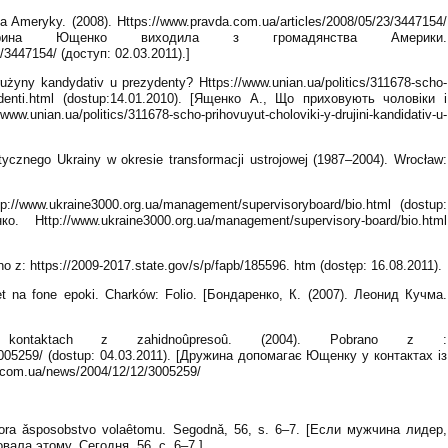
Ameryky. (2008). Https://www.pravda.com.ua/articles/2008/05/23/3447154/
терина Ющенко виходила з громадянства Америки.
/3447154/ (доступ: 02.03.2011).]
rużyny kandydativ u prezydenty? Https://www.unian.ua/politics/311678-scho-
prezidenti.html (dostup:14.01.2010). [Ященко А., Що приховують чоловіки і
.unian.ua/politics/311678-scho-prihovuyut-choloviki-y-drujini-kandidativ-u-
tycznego Ukrainy w okresie transformacji ustrojowej (1987–2004). Wrocław:
://www.ukraine3000.org.ua/management/supervisoryboard/bio.html (dostup:
 Http://www.ukraine3000.org.ua/management/supervisory-board/bio.html
o z: https://2009-2017.state.gov/s/p/fapb/185596. htm (dostęp: 16.08.2011).
et na fone epoki. Charków: Folio. [Бондаренко, К. (2007). Леонид Кучма.
ontaktach z zahidnoûpresoû. (2004). Pobrano z :
3005259/ (dostup: 04.03.2011). [Дружина допомагає Ющенку у контактах із
.com.ua/news/2004/12/12/3005259/
kotora ǎsposobstvo volaȇtomu. Segodnǎ, 56, s. 6–7. [Если мужчина лидер,
ала этому. Сегодня, 56, c. 6–7.]