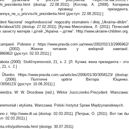
chi_prezidenta.html (dostup: 22.08.2011). [Котляр, А. (2008). Катерина
я у прізвищі президента.
nnya_ne_u_prizvischi_prezidenta.html (доступ: 22.08.2011).]
nt Nacional´ nogofondusocial´ nogozahy stumateriv i ditej „Ukraïna–ditǎm”.
/ukr/about/101 (dostup: 27.02.2011). [Кучма Миколаївна, Л. (2011). Почесний
хисту матерів і дітей „Україна – дітям”. Http://www.ukraine-children.org.
 kampaniï. Pobrano z: https://www.pravda.com.ua/news/2002/02/13/2986962/
, Т. (2002). Жіноче питання у виборчій кампанії.
86962/ (доступ: 02.03.2011).]
abota (2000). Stoličnyenovosti, 21, s. 2. [Л. Кучма: жена президента – это
21, c. 2.]
a Ûŝenko. Https://www.pravda.com.ua/articles/2006/01/30/3058123/ (dostup:
 (2006). Політичні орбіти Віктора Ющенко.
/3058123/ (доступ: 10.08.2011).]
wierdza. W: W. Drozdowa (red.), Wiktor Juszczenko.Prezydent. Warszawa:
ceremoniał i etykieta. Warszawa: Polski Instytut Spraw Międzynarodowych.
rano z: http://www.dt.ua (dostup: 02.03.2011). [Петрык, О. (2011). Вот так бы
п: 02.03.2011).]
eta.info/politimoda.html (dostęp: 30.07.2011).