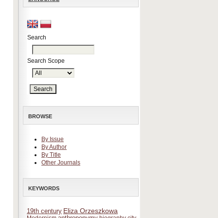
Search
Search Scope
BROWSE
By Issue
By Author
By Title
Other Journals
KEYWORDS
Eliza Orzeszkowa
19th century
anthroponymy