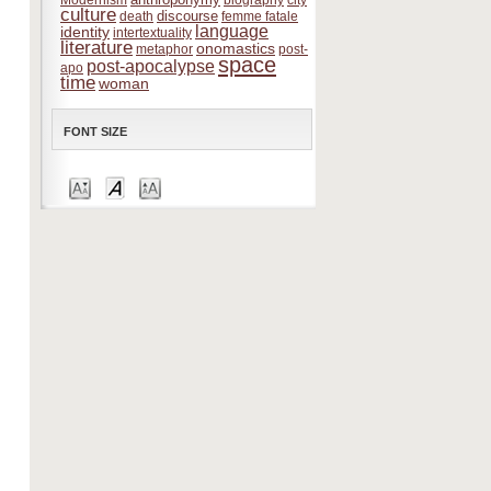
Modernism
biography
city
culture
discourse
death
femme fatale
language
identity
intertextuality
literature
onomastics
metaphor
post-
space
post-apocalypse
apo
time
woman
FONT SIZE