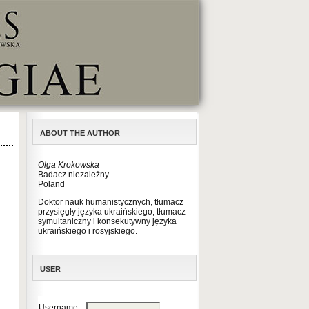
ABOUT THE AUTHOR
Olga Krokowska
Badacz niezależny
Poland
Doktor nauk humanistycznych, tłumacz
przysięgły języka ukraińskiego, tłumacz
symultaniczny i konsekutywny języka
ukraińskiego i rosyjskiego.
USER
Username