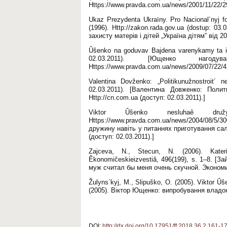
Https://www.pravda.com.ua/news/2001/11/22/29
Ukaz Prezydenta Ukraïny. Pro Nacional´nyj fo
(1996). Http://zakon.rada.gov.ua (dostup: 0
захисту матерів і дітей „Україна дітям” від 20
Ûŝenko na goduvav Bajdena varenykamy ta ik
02.03.2011). [Ющенко наго
Https://www.pravda.com.ua/news/2009/07/22/41
Valentina Dovženko: „Politikunužnostroit´
02.03.2011). [Валентина Довженко: Пол
Http://cn.com.ua (доступ: 02.03.2011).]
Viktor Ûŝenko nesluhaȇ družy
Https://www.pravda.com.ua/news/2004/08/5
дружину навіть у питаннях приготування сала
(доступ: 02.03.2011).]
Zajceva, N., Stecun, N. (2006). Kater
Êkonomičeskieizvestiǎ, 496(199), s. 1–8. [
муж считал бы меня очень скучной. Экономич
Žulyns´kyj, M., Slipuško, O. (2005). Viktor 
(2005). Віктор Ющенко: випробування владою
DOI:
http://dx.doi.org/10.17951/ff.2018.36.2.161-1