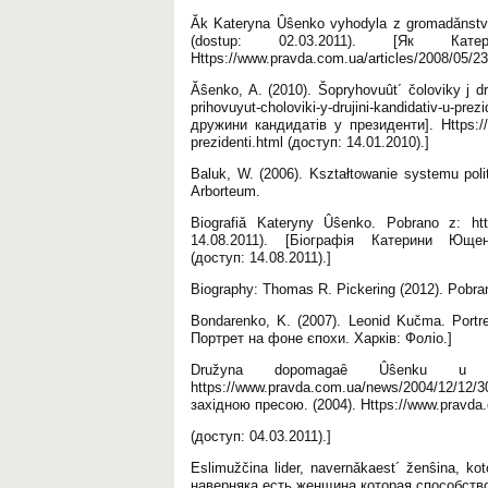
Ăk Kateryna Ûŝenko vyhodyla z gromadǎnstva 
(dostup: 02.03.2011). [Як Ка
Https://www.pravda.com.ua/articles/2008/05/23
Ăŝenko, A. (2010). Šopryhovuût´ čoloviky j d
prihovuyut-choloviki-y-drujini-kandidativ-u-
дружини кандидатів у президенти]. Https://www
prezidenti.html (доступ: 14.01.2010).]
Baluk, W. (2006). Kształtowanie systemu poli
Arborteum.
Biografiǎ Kateryny Ûŝenko. Pobrano z: http
14.08.2011). [Біографія Катерини Ющенко.
(доступ: 14.08.2011).]
Biography: Thomas R. Pickering (2012). Pobran
Bondarenko, K. (2007). Leonid Kučma. Portr
Портрет на фоне єпохи. Харків: Фоліо.]
Družyna dopomagaȇ Ûŝenku u k
https://www.pravda.com.ua/news/2004/12/12/
західною пресою. (2004). Https://www.pravda
(доступ: 04.03.2011).]
Eslimužčina lider, navernǎkaest´ ženŝina, 
наверняка есть женщина которая способствов