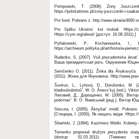
Pompowski, T. (2008). Żony Juszczen
https://polskatimes.pl/zony-juszczenki-i-saakas
Pro fond. Pobrano z: http://www.ukraine3000.or
Pro Spilku Ukraïns´ koï molodi. Https://
Https://cym.org/about/ (доступ: 16.08.2011).]
Pytlakowski, P., Kochanowska, I.,
https://archiwum.polityka.pl/art/historia-pier
Rudenko, S. (2007). Vsǎ prezudentska ǎrvat´
Ваша президентская рать. Окружение Ющенко
Semčenko O. (2011). Žinka dla Ănukovyča. P
(2011). Жінка для Януковича. Http://www.prav
Šovkun, L., Lyhovij, D., Dorošenko, M. (
kladnoûrobotoû”. W: O. Ǎnevs´kyj (red.), Vikt
Лиховий, Д,, Дорощенко, М. (2005). Вікт
роботою”. B: О. Яневський (ред.), Віктор Ющ
Stecura, I. (2005). Ăknyŝat´ imidž. Pobrano
[Стецюра, І. (2005). Як нищать імідж. Https:/
Śliwiński, J. (1994). Kazimierz Wielki. Kobie
Tomenko proponuȇ družyni prezydenta staty 
(dostup: 02.03.2011). [Томенко 