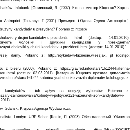
? Charków: Infobank. [Фоминский, Л. (2007). Кто вы мистер Ющенко? Харків:
: Astroprint. [Гончарук, Г. (2001). Президент і Одеса. Одеса: Астропрінт.]
drużyny kandydativ u prezydent? Pobrano z: https://
t-choloviki-y-drujini-kandidativ-u-prezidenti. html (dostup: 14.01.2010).
овують чоловіки і дружини кандидатів у президенти?
vuyut-choloviki-y-drujini-kandidativ-u-prezidenti.html (доступ: 14.01.2010).]
zej damy. Pobrano z: http://etykieta-w-biznesie.wieszjak. pl (dostęp:
 z biseru (2008). Pobrano z: https://glavred.info/stars/161244-katerina-
-biseru.html (dostup: 02.03.2011). [Катерина Ющенко вразила дипломатів
.info/stars/161244-katerina-yushchenko-vrazila-diplomativ-kolchugoyu-z-
żon kandydatów i ich wpływ na decyzję wyborców. Pobrano z:
bszary-zaintersowania/kobiety-w-polityce/121-wizerunek-zon-kandydatow-i-
.2011).
w. Gdańsk: Krajowa Agencja Wydawnicza.
urnalista. Londyn: URP Sobor. [Кошів, Я. (2003). Обезголовлений. Убивство
o: pytannǎne u prizvyŝi prezydenta. Https://dt.ua/SOCIET