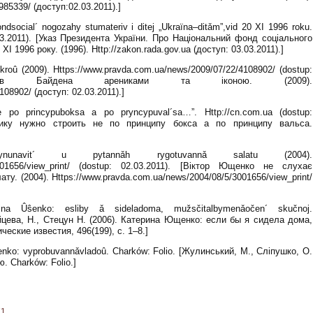
85339/ (доступ:02.03.2011).]
ndsocial´ nogozahy stumateriv i ditej „Ukraïna–ditǎm”,vid 20 XI 1996 roku.
3.03.2011). [Указ Президента України. Про Національний фонд соціального
 XI 1996 року. (1996). Http://zakon.rada.gov.ua (доступ: 03.03.2011).]
roû (2009). Https://www.pravda.com.ua/news/2009/07/22/4108902/ (dostup:
дував Байдена арениками та іконою. (2009).
08902/ (доступ: 02.03.2011).]
 ne po princypuboksa a po pryncypuval´sa…”. Http://cn.com.ua (dostup:
итику нужно строить не по принципу бокса а по принципу вальса.
nunavit´ u pytannǎh rygotuvannǎ salatu (2004).
/3001656/view_print/ (dostup: 02.03.2011). [Віктор Ющенко не слухає
ту. (2004). Https://www.pravda.com.ua/news/2004/08/5/3001656/view_print/
ina Ûŝenko: esliby ǎ sideladoma, mužsčitalbymenǎočen´ skučnoj.
Зайцева, Н., Стецун Н. (2006). Катерина Ющенко: если бы я сидела дома,
еские известия, 496(199), c. 1–8.]
Ûŝenko: vyprobuvannǎvladoû. Charków: Folio. [Жулинський, М., Сліпушко, О.
. Charków: Folio.]
71