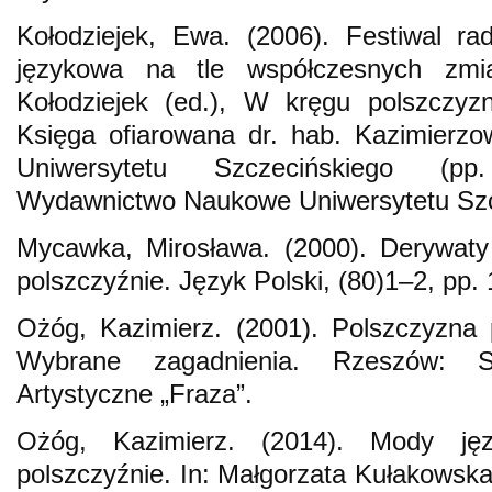
Kołodziejek, Ewa. (2006). Festiwal 
językowa na tle współczesnych zmi
Kołodziejek (ed.), W kręgu polszczyz
Księga ofiarowana dr. hab. Kazimierzo
Uniwersytetu Szczecińskiego (pp
Wydawnictwo Naukowe Uniwersytetu Szc
Mycawka, Mirosława. (2000). Derywat
polszczyźnie. Język Polski, (80)1–2, pp.
Ożóg, Kazimierz. (2001). Polszczyzna
Wybrane zagadnienia. Rzeszów: Sto
Artystyczne „Fraza”.
Ożóg, Kazimierz. (2014). Mody ję
polszczyźnie. In: Małgorzata Kułakowska