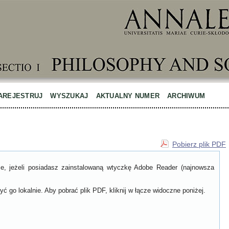
AREJESTRUJ
WYSZUKAJ
AKTUALNY NUMER
ARCHIWUM
Pobierz plik PDF
ce, jeżeli posiadasz zainstalowaną wtyczkę Adobe Reader (najnowsza
ć go lokalnie. Aby pobrać plik PDF, kliknij w łącze widoczne poniżej.