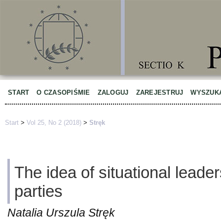
START
O CZASOPIŚMIE
ZALOGUJ
ZAREJESTRUJ
WYSZUK
Start
>
Vol 25, No 2 (2018)
>
Stręk
The idea of situational leaders
parties
Natalia Urszula Stręk