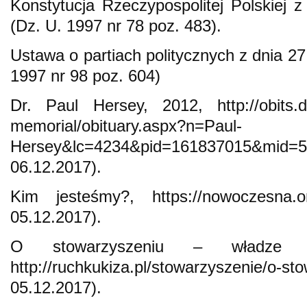
Konstytucja Rzeczypospolitej Polskiej z
(Dz. U. 1997 nr 78 poz. 483).
Ustawa o partiach politycznych z dnia 2
1997 nr 98 poz. 604)
Dr. Paul Hersey, 2012, http://obits.di
memorial/obituary.aspx?n=Paul-
Hersey&lc=4234&pid=161837015&
06.12.2017).
Kim jesteśmy?, https://nowoczesna.or
05.12.2017).
O stowarzyszeniu – władze k
http://ruchkukiza.pl/stowarzyszenie/o
05.12.2017).