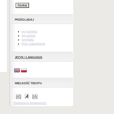
PRZEGLĄDAJ
wg numeru
wg autora
wg tytułu
Inne czasopisma
JĘZYK / LANGUAGE
WIELKOŚĆ TEKSTU
Deklaracja dostępności