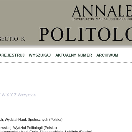
AREJESTRUJ
WYSZUKAJ
AKTUALNY NUMER
ARCHIWUM
V
W
X
Y
Z
Wszystkie
ach, Wydział Nauk Społecznych (Polska)
owskiej. Wydział Politologii (Polska)