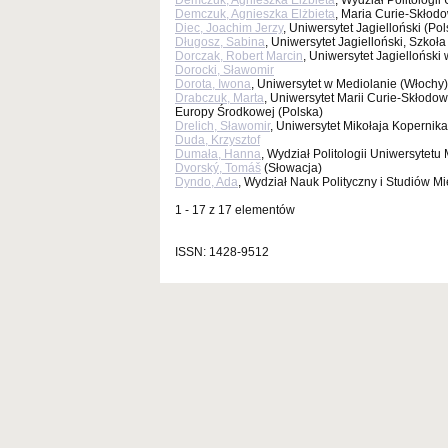
Demczuk, Agnieszka Elżbieta
, Wydział Politologi
Demczuk, Agnieszka Elżbieta
, Maria Curie-Skłodow
Diec, Joachim Jerzy
, Uniwersytet Jagielloński (Pol
Długosz, Sabina
, Uniwersytet Jagielloński, Szko
Dorczak, Robert Marcin
, Uniwersytet Jagielloński 
Dorocki, Sławomir
Dorota, Iwona
, Uniwersytet w Mediolanie (Włochy)
Drabczuk, Marta
, Uniwersytet Marii Curie-Skłodow
Europy Środkowej (Polska)
Drelich, Sławomir
, Uniwersytet Mikołaja Kopernika
Duda, Krzysztof
Dumała, Hanna
, Wydział Politologii Uniwersytetu
Dvorský, Tomáš
(Słowacja)
Dyndo, Ada
, Wydział Nauk Polityczny i Studiów 
1 - 17 z 17 elementów
ISSN: 1428-9512