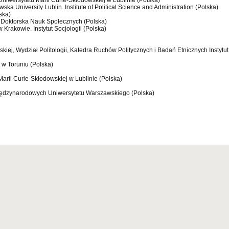
i Uniwersytetu Marii Curie-Skłodowskiej w Lublinie (Polska)
ska University Lublin. Institute of Political Science and Administration (Polska)
ska)
ła Doktorska Nauk Społecznych (Polska)
w Krakowie. Instytut Socjologii (Polska)
skiej, Wydział Politologii, Katedra Ruchów Politycznych i Badań Etnicznych Instytut
 w Toruniu (Polska)
 Marii Curie-Skłodowskiej w Lublinie (Polska)
Międzynarodowych Uniwersytetu Warszawskiego (Polska)