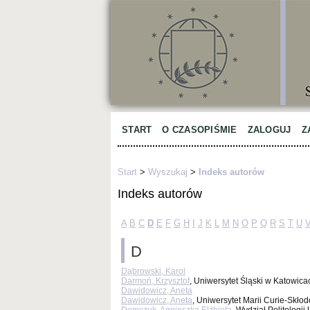
START
O CZASOPIŚMIE
ZALOGUJ
Z
Start
>
Wyszukaj
>
Indeks autorów
Indeks autorów
A
B
C
D
E
F
G
H
I
J
K
L
M
N
O
P
Q
R
S
T
U
D
Dąbrowski, Karol
Darmoń, Krzysztof
, Uniwersytet Śląski w Katowic
Dawidowicz, Aneta
Dawidowicz, Aneta
, Uniwersytet Marii Curie-Skłod