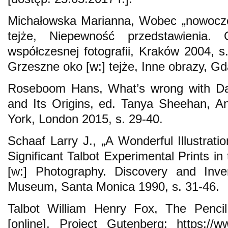
Michałowska Marianna, Wobec „nowocze
tejże, Niepewność przedstawienia
współczesnej fotografii, Kraków 2004, s
Grzeszne oko [w:] tejże, Inne obrazy, Gd
Roseboom Hans, What’s wrong with Dag
and Its Origins, ed. Tanya Sheehan, A
York, London 2015, s. 29-40.
Schaaf Larry J., „A Wonderful Illustrat
Significant Talbot Experimental Prints i
[w:] Photography. Discovery and Inve
Museum, Santa Monica 1990, s. 31-46.
Talbot William Henry Fox, The Penci
[online], Project Gutenberg: https://w