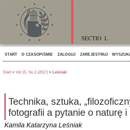
START
O CZASOPIŚMIE
ZALOGUJ
ZAREJESTRUJ
WYSZUK
Start
>
Vol 15, No 2 (2017)
>
Leśniak
Technika, sztuka, „filozoficz
fotografii a pytanie o naturę 
Kamila Katarzyna Leśniak