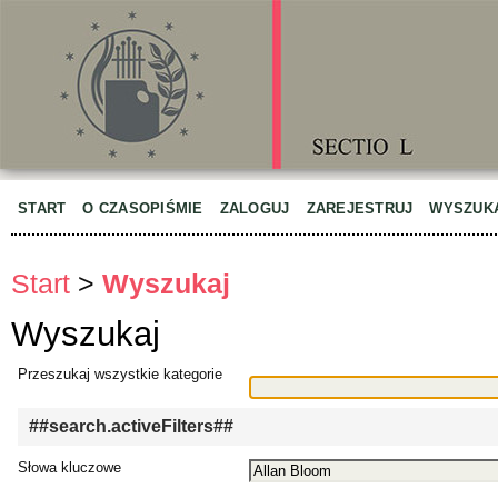
START
O CZASOPIŚMIE
ZALOGUJ
ZAREJESTRUJ
WYSZUK
Start
>
Wyszukaj
Wyszukaj
Przeszukaj wszystkie kategorie
##search.activeFilters##
Słowa kluczowe