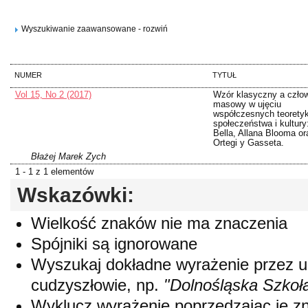
Wyszukiwanie zaawansowane - rozwiń
NUMER
TYTUŁ
Vol 15, No 2 (2017)
Wzór klasyczny a czło
masowy w ujęciu
współczesnych teorety
społeczeństwa i kultury
Bella, Allana Blooma o
Ortegi y Gasseta.
Błażej Marek Zych
1 - 1 z 1 elementów
Wskazówki:
Wielkość znaków nie ma znaczenia
Spójniki są ignorowane
Wyszukaj dokładne wyrażenie przez 
cudzyszłowie, np.
"Dolnośląska Szkoł
Wyklucz wyrażenie poprzedzając je 