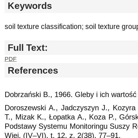
Keywords
soil texture classification; soil texture gr
Full Text:
PDF
References
Dobrzański B., 1966. Gleby i ich wartoś
Doroszewski A., Jadczyszyn J., Kozyra 
T., Mizak K., Łopatka A., Koza P., Górs
Podstawy Systemu Monitoringu Suszy Ro
Wiej. (IV–VI), t. 12, z. 2(38), 77–91.