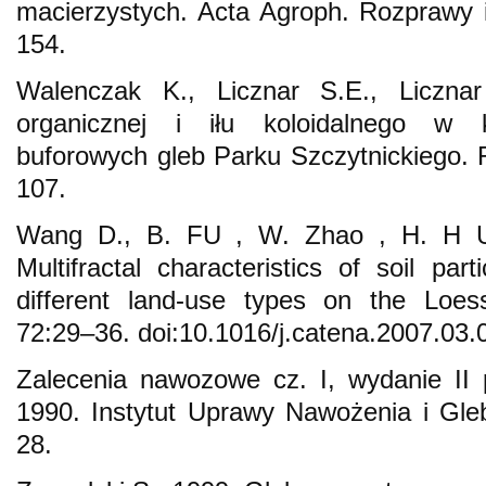
macierzystych. Acta Agroph. Rozprawy 
154.
Walenczak K., Licznar S.E., Liczna
organicznej i iłu koloidalnego w k
buforowych gleb Parku Szczytnickiego. 
107.
Wang D., B. FU , W. Zhao , H. H U
Multifractal characteristics of soil part
different land-use types on the Loes
72:29–36. doi:10.1016/j.catena.2007.03.
Zalecenia nawozowe cz. I, wydanie II 
1990. Instytut Uprawy Nawożenia i Gl
28.