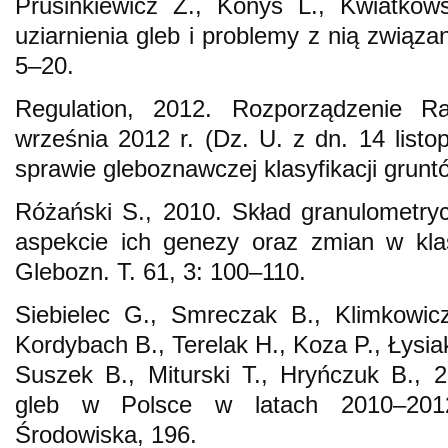
Prusinkiewicz Z., Konys L., Kwiatkows
uziarnienia gleb i problemy z nią związa
5–20.
Regulation, 2012. Rozporządzenie R
września 2012 r. (Dz. U. z dn. 14 listo
sprawie gleboznawczej klasyfikacji grunt
Różański S., 2010. Skład granulometry
aspekcie ich genezy oraz zmian w klasy
Glebozn. T. 61, 3: 100–110.
Siebielec G., Smreczak B., Klimkowic
Kordybach B., Terelak H., Koza P., Łysia
Suszek B., Miturski T., Hryńczuk B., 
gleb w Polsce w latach 2010–2012.
Środowiska, 196.