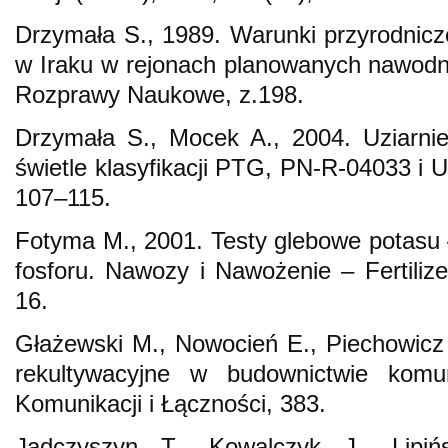
Drzymała S., 1989. Warunki przyrodnic
w Iraku w rejonach planowanych nawodn
Rozprawy Naukowe, z.198.
Drzymała S., Mocek A., 2004. Uziarnie
świetle klasyfikacji PTG, PN-R-04033 i 
107–115.
Fotyma M., 2001. Testy glebowe potasu ł
fosforu. Nawozy i Nawożenie – Fertilizer
16.
Głażewski M., Nowocień E., Piechowicz
rekultywacyjne w budownictwie komu
Komunikacji i Łączności, 383.
Jadczyszyn T., Kowalczyk J., Lipiń