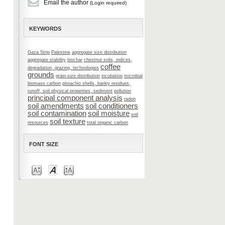
Email the author
(Login required)
KEYWORDS
Gaza Strip
Palestine
aggregate size distribution
aggregate stability
biochar
chestnut soils, indices,
coffee
degradation, grazing, technologies
grounds
grain-size distribution
incubation
microbial
biomass carbon
pistachio shells, barley residues,
runoff, soil physical properties, sediment
pollution
principal component analysis
radon
soil amendments
soil conditioners
soil contamination
soil moisture
soil
soil texture
resources
total organic carbon
FONT SIZE