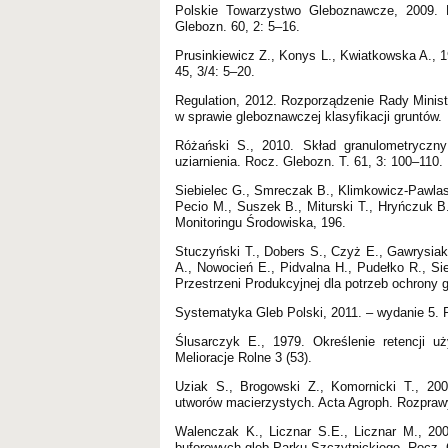
Polskie Towarzystwo Gleboznawcze, 2009. K
Glebozn. 60, 2: 5–16.
Prusinkiewicz Z., Konys L., Kwiatkowska A., 1
45, 3/4: 5–20.
Regulation, 2012. Rozporządzenie Rady Ministr
w sprawie gleboznawczej klasyfikacji gruntów.
Różański S., 2010. Skład granulometryczn
uziarnienia. Rocz. Glebozn. T. 61, 3: 100–110.
Siebielec G., Smreczak B., Klimkowicz-Pawlas
Pecio M., Suszek B., Miturski T., Hryńczuk B
Monitoringu Środowiska, 196.
Stuczyński T., Dobers S., Czyż E., Gawrysiak
A., Nowocień E., Pidvalna H., Pudełko R., Si
Przestrzeni Produkcyjnej dla potrzeb ochron
Systematyka Gleb Polski, 2011. – wydanie 5. R
Ślusarczyk E., 1979. Określenie retencji u
Melioracje Rolne 3 (53).
Uziak S., Brogowski Z., Komornicki T., 200
utworów macierzystych. Acta Agroph. Rozprawy
Walenczak K., Licznar S.E., Licznar M., 2009
buforowych gleb Parku Szczytnickiego. Rocz. 