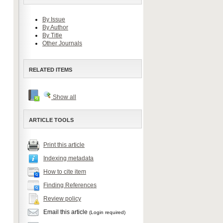
By Issue
By Author
By Title
Other Journals
RELATED ITEMS
Show all
ARTICLE TOOLS
Print this article
Indexing metadata
How to cite item
Finding References
Review policy
Email this article
(Login required)