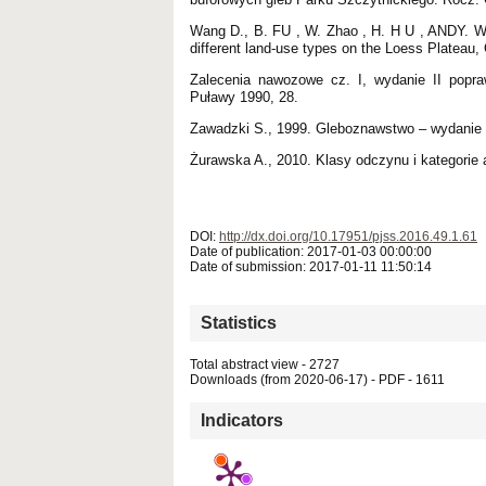
Wang D., B. FU , W. Zhao , H. H U , ANDY. Wang 
different land-use types on the Loess Plateau,
Zalecenia nawozowe cz. I, wydanie II popra
Puławy 1990, 28.
Zawadzki S., 1999. Gleboznawstwo – wydanie 
Żurawska A., 2010. Klasy odczynu i kategorie 
DOI:
http://dx.doi.org/10.17951/pjss.2016.49.1.61
Date of publication: 2017-01-03 00:00:00
Date of submission: 2017-01-11 11:50:14
Statistics
Total abstract view - 2727
Downloads (from 2020-06-17) - PDF - 1611
Indicators