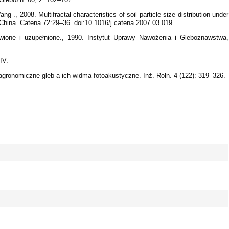
., 2008. Multifractal characteristics of soil particle size distribution under
 China. Catena 72:29–36. doi:10.1016/j.catena.2007.03.019.
wione i uzupełnione., 1990. Instytut Uprawy Nawożenia i Gleboznawstwa,
IV.
agronomiczne gleb a ich widma fotoakustyczne. Inż. Roln. 4 (122): 319–326.