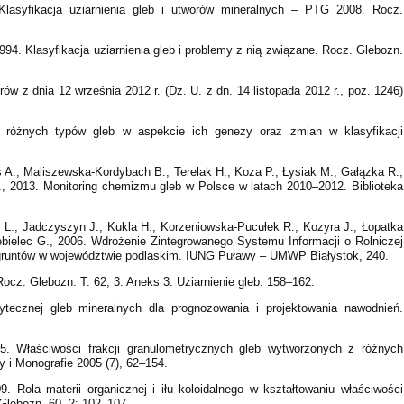
lasyfikacja uziarnienia gleb i utworów mineralnych – PTG 2008. Rocz.
994. Klasyfikacja uziarnienia gleb i problemy z nią związane. Rocz. Glebozn.
ów z dnia 12 września 2012 r. (Dz. U. z dn. 14 listopada 2012 r., poz. 1246)
y różnych typów gleb w aspekcie ich genezy oraz zmian w klasyfikacji
 A., Maliszewska-Kordybach B., Terelak H., Koza P., Łysiak M., Gałązka R.,
., 2013. Monitoring chemizmu gleb w Polsce w latach 2010–2012. Biblioteka
 L., Jadczyszyn J., Kukla H., Korzeniowska-Pucułek R., Kozyra J., Łopatka
ebielec G., 2006. Wdrożenie Zintegrowanego Systemu Informacji o Rolniczej
y gruntów w województwie podlaskim. IUNG Puławy – UMWP Białystok, 240.
ocz. Glebozn. T. 62, 3. Aneks 3. Uziarnienie gleb: 158–162.
żytecznej gleb mineralnych dla prognozowania i projektowania nawodnień.
5. Właściwości frakcji granulometrycznych gleb wytworzonych z różnych
 i Monografie 2005 (7), 62–154.
. Rola materii organicznej i iłu koloidalnego w kształtowaniu właściwości
Glebozn. 60, 2: 102–107.