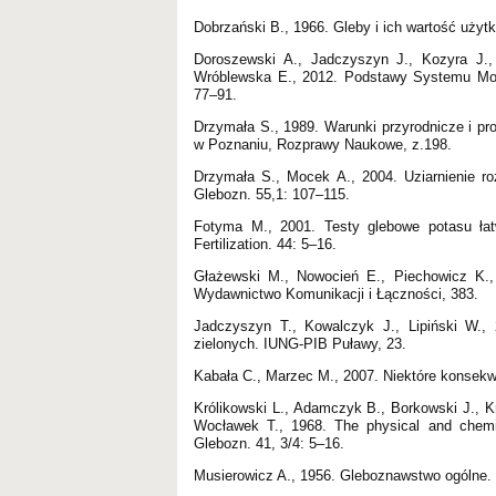
Dobrzański B., 1966. Gleby i ich wartość uży
Doroszewski A., Jadczyszyn J., Kozyra J.,
Wróblewska E., 2012. Podstawy Systemu Monit
77–91.
Drzymała S., 1989. Warunki przyrodnicze i p
w Poznaniu, Rozprawy Naukowe, z.198.
Drzymała S., Mocek A., 2004. Uziarnienie r
Glebozn. 55,1: 107–115.
Fotyma M., 2001. Testy glebowe potasu łatw
Fertilization. 44: 5–16.
Głażewski M., Nowocień E., Piechowicz K.,
Wydawnictwo Komunikacji i Łączności, 383.
Jadczyszyn T., Kowalczyk J., Lipiński W., 
zielonych. IUNG-PIB Puławy, 23.
Kabała C., Marzec M., 2007. Niektóre konsekwe
Królikowski L., Adamczyk B., Borkowski J., Kr
Wocławek T., 1968. The physical and chemica
Glebozn. 41, 3/4: 5–16.
Musierowicz A., 1956. Gleboznawstwo ogólne.