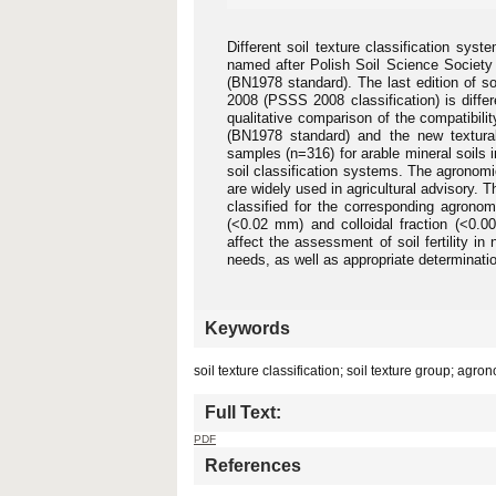
Different soil texture classification sy
named after Polish Soil Science Society 
(BN1978 standard). The last edition of s
2008 (PSSS 2008 classification) is diffe
qualitative comparison of the compatibili
(BN1978 standard) and the new textural
samples (n=316) for arable mineral soils 
soil classification systems. The agronom
are widely used in agricultural advisory. 
classified for the corresponding agronom
(<0.02 mm) and colloidal fraction (<0.0
affect the assessment of soil fertility 
needs, as well as appropriate determination
Keywords
soil texture classification; soil texture group; agr
Full Text:
PDF
References