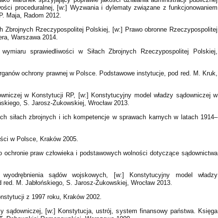
ości proceduralnej, [w:] Wyzwania i dylematy związane z funkcjonowaniem
G.P. Maja, Radom 2012.
h Zbrojnych Rzeczypospolitej Polskiej, [w:] Prawo obronne Rzeczypospolitej
tlera, Warszawa 2014.
wymiaru sprawiedliwości w Siłach Zbrojnych Rzeczypospolitej Polskiej,
ganów ochrony prawnej w Polsce. Podstawowe instytucje, pod red. M. Kruk,
wniczej w Konstytucji RP, [w:] Konstytucyjny model władzy sądowniczej w
ńskiego, S. Jarosz-Żukowskiej, Wrocław 2013.
ich siłach zbrojnych i ich kompetencje w sprawach karnych w latach 1914–
ości w Polsce, Kraków 2005.
o ochronie praw człowieka i podstawowych wolności dotyczące sądownictwa
 wyodrębnienia sądów wojskowych, [w:] Konstytucyjny model władzy
 red. M. Jabłońskiego, S. Jarosz-Żukowskiej, Wrocław 2013.
onstytucji z 1997 roku, Kraków 2002.
y sądowniczej, [w:] Konstytucja, ustrój, system finansowy państwa. Księga