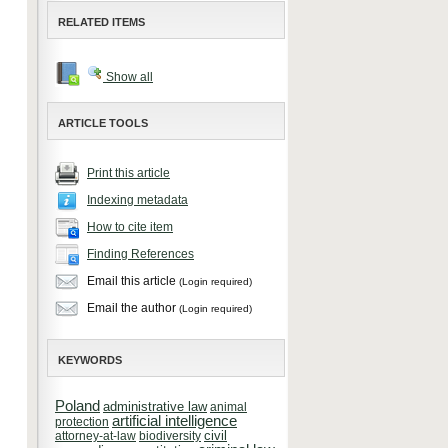
RELATED ITEMS
Show all
ARTICLE TOOLS
Print this article
Indexing metadata
How to cite item
Finding References
Email this article
(Login required)
Email the author
(Login required)
KEYWORDS
Poland
administrative law
animal
artificial intelligence
protection
attorney-at-law
biodiversity
civil