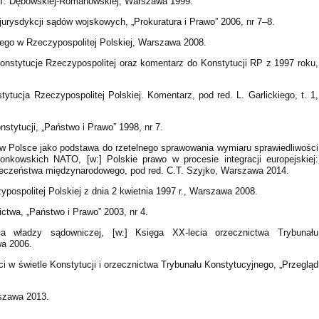
d. T. Dębowskiej-Romanowskiej, Warszawa 1999.
urysdykcji sądów wojskowych, „Prokuratura i Prawo” 2006, nr 7–8.
ego w Rzeczypospolitej Polskiej, Warszawa 2008.
Konstytucje Rzeczypospolitej oraz komentarz do Konstytucji RP z 1997 roku,
tytucja Rzeczypospolitej Polskiej. Komentarz, pod red. L. Garlickiego, t. 1,
tytucji, „Państwo i Prawo” 1998, nr 7.
 Polsce jako podstawa do rzetelnego sprawowania wymiaru sprawiedliwości
kowskich NATO, [w:] Polskie prawo w procesie integracji europejskiej:
ieczeństwa międzynarodowego, pod red. C.T. Szyjko, Warszawa 2014.
pospolitej Polskiej z dnia 2 kwietnia 1997 r., Warszawa 2008.
ictwa, „Państwo i Prawo” 2003, nr 4.
ja władzy sądowniczej, [w:] Księga XX-lecia orzecznictwa Trybunału
wa 2006.
 w świetle Konstytucji i orzecznictwa Trybunału Konstytucyjnego, „Przegląd
rszawa 2013.