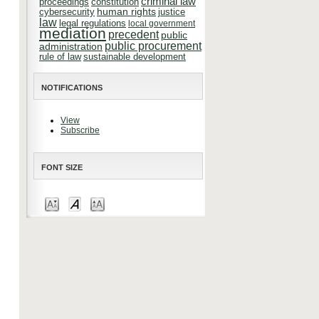
criminal law
constitution
proceedings
cybersecurity
human rights
justice
law
legal regulations
local government
mediation
precedent
public
public procurement
administration
rule of law
sustainable development
NOTIFICATIONS
View
Subscribe
FONT SIZE