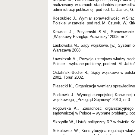
realizowany w ramach standardów sprawiedliw
administracji publicznej, pod red. E. Jasiuk, 
Kostrubiec J., Wymiar sprawiedliwości w Siłac
Polskiej w zarysie, pod red. M. Czuryk, W. Ki
Krawiec J., Przyjemski S.M., Sprawowanie 
„Wojskowy Przegląd Prawniczy” 2005, nr 2.
Laskowska M., Sądy wojskowe, [w:] System or
Warszawa 2008.
Ławniczak A., Pozycja ustrojowa władzy sądo
Polsce – wybrane problemy, pod red. M. Jabło
Ostafiński-Bodler R., Sądy wojskowe w polsk
2002, Toruń 2002.
Piasecki K., Organizacja wymiaru sprawiedliw
Podkowik J., Wymogi europejskiej Konwencji 
wojskowego, „Przegląd Sejmowy” 2010, nr 3.
Rogowska A., Zasadność organizacyjnego
sądowniczej w Polsce – wybrane problemy, pod
Skrzydło W., Ustrój polityczny RP w świetle K
Sokolewicz W., Konstytucyjna regulacja władz