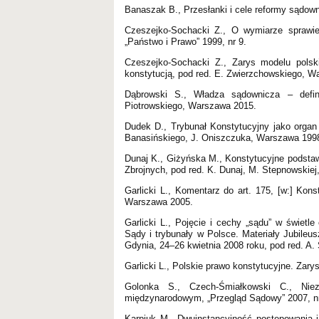
Banaszak B., Przesłanki i cele reformy sądow
Czeszejko-Sochacki Z., O wymiarze sprawied
„Państwo i Prawo” 1999, nr 9.
Czeszejko-Sochacki Z., Zarys modelu polski
konstytucją, pod red. E. Zwierzchowskiego, W
Dąbrowski S., Władza sądownicza – defini
Piotrowskiego, Warszawa 2015.
Dudek D., Trybunał Konstytucyjny jako organ 
Banasińskiego, J. Oniszczuka, Warszawa 199
Dunaj K., Giżyńska M., Konstytucyjne podsta
Zbrojnych, pod red. K. Dunaj, M. Stepnowskie
Garlicki L., Komentarz do art. 175, [w:] Kons
Warszawa 2005.
Garlicki L., Pojęcie i cechy „sądu” w świetl
Sądy i trybunały w Polsce. Materiały Jubile
Gdynia, 24–26 kwietnia 2008 roku, pod red. A
Garlicki L., Polskie prawo konstytucyjne. Zar
Golonka S., Czech-Śmiałkowski C., Nie
międzynarodowym, „Przegląd Sądowy” 2007, nr
Karpiuk M., Dwuinstancyjność postępowania ja