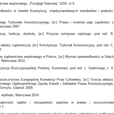
nictwa wojskowego, „Przegląd Sejmowy” 2010, nr 6.
liwości w świetle Konstytucji, międzynarodowych standardów i praktyki,
ego Trybunału Konstytucyjnego, [w:] Prawo i kontrola jego zgodności z
arszawa 1997.
cja, funkcja, atrybuty, [w:] Pozycja ustrojowa sędziego, pod red. R.
władzy sądowniczej, [w:] Konstytucja. Trybunał Konstytucyjny, pod red. C.
8.
wy sądownictwa wojskowego w Polsce, [w:] Wymiar sprawiedliwości w Siłach
j, Warszawa 2014.
tytucja Rzeczypospolitej Polskiej. Komentarz, pod red. L. Garlickiego, t. 4,
e orzecznictwa Europejskiej Konwencji Praw Człowieka, [w:] Trzecia władza.
uszowego Ogólnopolskiego Zjazdu Katedr i Zakładów Prawa Konstytucyjnego,
. Szmyta, Gdańsk 2008.
ys wykładu, Warszawa 2014.
zależność sądów i niezawisłość sędziów w prawie i orzecznictwie
 1.
ko warunek sprzyjający poprawie jakości działania administracji publicznej