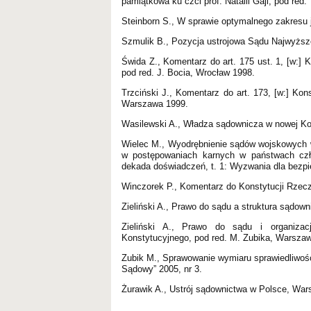
pamiątkowa ku czci prof. Natalii Gajl, pod re
Steinborn S., W sprawie optymalnego zakresu j
Szmulik B., Pozycja ustrojowa Sądu Najwyższ
Świda Z., Komentarz do art. 175 ust. 1, [w:] 
pod red. J. Bocia, Wrocław 1998.
Trzciński J., Komentarz do art. 173, [w:] Kons
Warszawa 1999.
Wasilewski A., Władza sądownicza w nowej Kons
Wielec M., Wyodrębnienie sądów wojskowych w
w postępowaniach karnych w państwach człon
dekada doświadczeń, t. 1: Wyzwania dla bezp
Winczorek P., Komentarz do Konstytucji Rzeczy
Zieliński A., Prawo do sądu a struktura sądown
Zieliński A., Prawo do sądu i organizac
Konstytucyjnego, pod red. M. Zubika, Warsza
Zubik M., Sprawowanie wymiaru sprawiedliwości
Sądowy” 2005, nr 3.
Żurawik A., Ustrój sądownictwa w Polsce, Wa