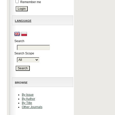
Remember me
LANGUAGE
Search
Search Scope
BROWSE
By Issue
By Author
By Title
Other Journals