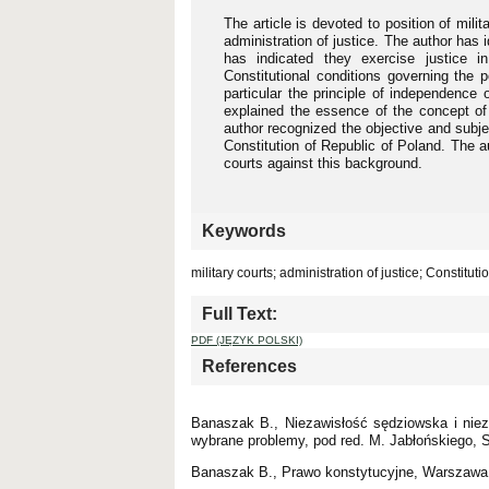
The article is devoted to position of milit
administration of justice. The author has i
has indicated they exercise justice i
Constitutional conditions governing the po
particular the principle of independence 
explained the essence of the concept of a
author recognized the objective and subjec
Constitution of Republic of Poland. The au
courts against this background.
Keywords
military courts; administration of justice; Constitut
Full Text:
PDF (JĘZYK POLSKI)
References
Banaszak B., Niezawisłość sędziowska i nie
wybrane problemy, pod red. M. Jabłońskiego, 
Banaszak B., Prawo konstytucyjne, Warszawa