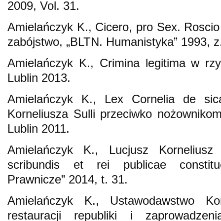
2009, Vol. 31.
Amielańczyk K., Cicero, pro Sex. Roscio
zabójstwo, „BLTN. Humanistyka” 1993, z.
Amielańczyk K., Crimina legitima w rz
Lublin 2013.
Amielańczyk K., Lex Cornelia de sica
Korneliusza Sulli przeciwko nożownikom i
Lublin 2011.
Amielańczyk K., Lucjusz Korneliusz 
scribundis et rei publicae constit
Prawnicze” 2014, t. 31.
Amielańczyk K., Ustawodawstwo Kor
restauracji republiki i zaprowadzen