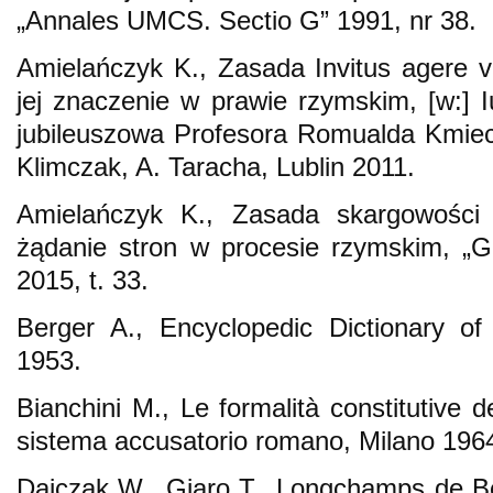
„Annales UMCS. Sectio G” 1991, nr 38.
Amielańczyk K., Zasada Invitus agere v
jej znaczenie w prawie rzymskim, [w:] I
jubileuszowa Profesora Romualda Kmiec
Klimczak, A. Taracha, Lublin 2011.
Amielańczyk K., Zasada skargowości
żądanie stron w procesie rzymskim, „G
2015, t. 33.
Berger A., Encyclopedic Dictionary o
1953.
Bianchini M., Le formalità constitutive 
sistema accusatorio romano, Milano 196
Dajczak W., Giaro T., Longchamps de Bé