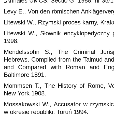
„Annales UMCS. Sectio G” 1988, nr 35/1
Levy E., Von den römischen Anklägerver
Litewski W., Rzymski proces karny, Kra
Litewski W., Słownik encyklopedyczny
1998.
Mendelssohn S., The Criminal Juris
Hebrews. Compiled from the Talmud and 
and Compared with Roman and Engli
Baltimore 1891.
Mommsen T., The History of Rome, Vol.
New York 1908.
Mossakowski W., Accusator w rzymskic
w okresie republiki, Toruń 1994.