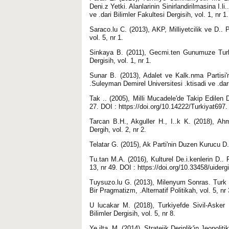
Deni.z Yetki. Alanlarinin Sinirlandirilmasina I.li.
ve .dari Bilimler Fakultesi Dergisih, vol. 1, nr 1.
Saraco.lu C. (2013), AKP, Milliyetcilik ve D.. Pol
vol. 5, nr 1.
Sinkaya B. (2011), Gecmi.ten Gunumuze Turki
Dergisih, vol. 1, nr 1.
Sunar B. (2013), Adalet ve Kalk.nma Partisi'
.Suleyman Demirel Universitesi .ktisadi ve .dari 
Tak .. (2005), Milli Mucadele'de Takip Edilen D.
27. DOI : https://doi.org/10.14222/Turkiyat697.
Tarcan B.H., Akguller H., I..k K. (2018), A
Dergih, vol. 2, nr 2.
Telatar G. (2015), Ak Parti'nin Duzen Kurucu D.. 
Tu.tan M.A. (2016), Kulturel De.i.kenlerin D.. P
13, nr 49. DOI : https://doi.org/10.33458/uiderg
Tuysuzo.lu G. (2013), Milenyum Sonras. Turk D
Bir Pragmatizm, .Alternatif Politikah, vol. 5, nr 
U lucakar M. (2018), Turkiyefde Sivil-Asker .
Bilimler Dergisih, vol. 5, nr 8.
Ye.ilta. M. (2014), Stratejik Derinlik'in Jeopolit