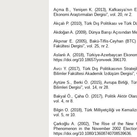
Açma B., Yenişen K. (2013), Kafkasya’nın Ek
Ekonomi Araştırmaları Dergisi”, vol. 20, nr 2.
Akçalı P. (2010), Türk Dış Politikası ve Türk D
Akdoğan A. (2009), Dünya Barışı Açısından Med
Akpınar E. (2005), Bakü-Tiflis-Ceyhan (BTC)
Fakültesi Dergisi”, vol. 25, nr 2.
Aslanlı A. (2018), Türkiye-Azerbaycan Ekonomik
https://doi.org/10.18657/yonveek.396170.
Avcı Y. (2017), Türk Dış Politikasının Strateji
Bilimler Fakültesi Akademik İzdüşüm Dergisi”, v
Aytüre S., Berki Ö. (2015), Avrupa Birliği, Türk
Bilimleri Dergisi”, vol. 14, nr 28.
Bakyal Ö., Çaha Ö. (2017), Politik Aktör Olar
vol. 4, nr 8.
Bilgin O. (2018), Türk Milliyetçiliği ve Kem
vol. 5, nr 10.
Çarkoğlu A. (2002), The Rise of the New G
Phenomenon in the November 2002 Elections 
https://doi.org/10.1080/13608740708539636.