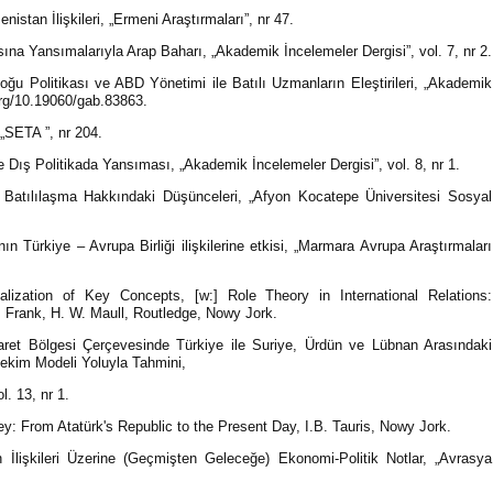
istan İlişkileri, „Ermeni Araştırmaları”, nr 47.
ına Yansımalarıyla Arap Baharı, „Akademik İncelemeler Dergisi”, vol. 7, nr 2.
oğu Politikası ve ABD Yönetimi ile Batılı Uzmanların Eleştirileri, „Akademik
.org/10.19060/gab.83863.
 „SETA ”, nr 204.
ve Dış Politikada Yansıması, „Akademik İncelemeler Dergisi”, vol. 8, nr 1.
Batılılaşma Hakkındaki Düşünceleri, „Afyon Kocatepe Üniversitesi Sosyal
nın Türkiye – Avrupa Birliği ilişkilerine etkisi, „Marmara Avrupa Araştırmaları
alization of Key Concepts, [w:] Role Theory in International Relations:
 Frank, H. W. Maull, Routledge, Nowy Jork.
aret Bölgesi Çerçevesinde Türkiye ile Suriye, Ürdün ve Lübnan Arasındaki
Çekim Modeli Yoluyla Tahmini,
l. 13, nr 1.
key: From Atatürk's Republic to the Present Day, I.B. Tauris, Nowy Jork.
n İlişkileri Üzerine (Geçmişten Geleceğe) Ekonomi-Politik Notlar, „Avrasya