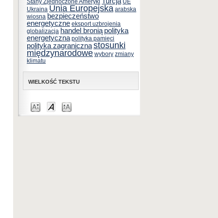
Turcja
Stany Zjednoczone Ameryki
UE
Unia Europejska
Ukraina
arabska
bezpieczeństwo
wiosna
energetyczne
eksport uzbrojenia
handel bronią
polityka
globalizacja
energetyczna
polityka pamięci
stosunki
polityka zagraniczna
międzynarodowe
wybory
zmiany
klimatu
WIELKOŚĆ TEKSTU