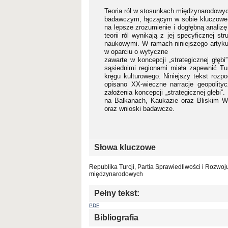
Teoria ról w stosunkach międzynarodowyc
badawczym, łączącym w sobie kluczowe el
na lepsze zrozumienie i dogłębną analiz
teorii ról wynikają z jej specyficznej 
naukowymi. W ramach niniejszego artykułu
w oparciu o wytyczne
zawarte w koncepcji „strategicznej głęb
sąsiednimi regionami miała zapewnić Tur
kręgu kulturowego. Niniejszy tekst rozp
opisano XX-wieczne narracje geopolity
założenia koncepcji „strategicznej głębi”
na Bałkanach, Kaukazie oraz Bliskim W
oraz wnioski badawcze.
Słowa kluczowe
Republika Turcji, Partia Sprawiedliwości i Rozwoju
międzynarodowych
Pełny tekst:
PDF
Bibliografia