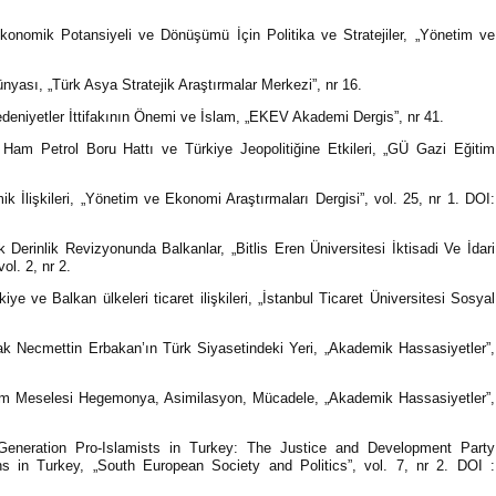
onomik Potansiyeli ve Dönüşümü İçin Politika ve Stratejiler, „Yönetim ve
ünyası, „Türk Asya Stratejik Araştırmalar Merkezi”, nr 16.
eniyetler İttifakının Önemi ve İslam, „EKEV Akademi Dergis”, nr 41.
 Ham Petrol Boru Hattı ve Türkiye Jeopolitiğine Etkileri, „GÜ Gazi Eğitim
 İlişkileri, „Yönetim ve Ekonomi Araştırmaları Dergisi”, vol. 25, nr 1. DOI:
k Derinlik Revizyonunda Balkanlar, „Bitlis Eren Üniversitesi İktisadi Ve İdari
ol. 2, nr 2.
iye ve Balkan ülkeleri ticaret ilişkileri, „İstanbul Ticaret Üniversitesi Sosyal
ak Necmettin Erbakan’ın Türk Siyasetindeki Yeri, „Akademik Hassasiyetler”,
alizm Meselesi Hegemonya, Asimilasyon, Mücadele, „Akademik Hassasiyetler”,
eneration Pro-Islamists in Turkey: The Justice and Development Party
in Turkey, „South European Society and Politics”, vol. 7, nr 2. DOI :