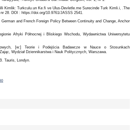
Milli Kimlik: Turkculu.un Ke.fi ve Ulus-Devletle.me Surecinde Turk Kimli.i, .The
nr 28. DOI : https://doi.org/10.9761/JASSS 2541.
ris: German and French Foreign Policy Between Continuity and Change, Anchor
Regionie Afryki Północnej i Bliskiego Wschodu, Wydawnictwa Uniwersytetu
odowych, [w:] Teorie i Podejścia Badawcze w Nauce o Stosunkach
. Zając, Wydział Dziennikarstwa i Nauk Politycznych, Warszawa.
B. Tauris, Londyn.
-80