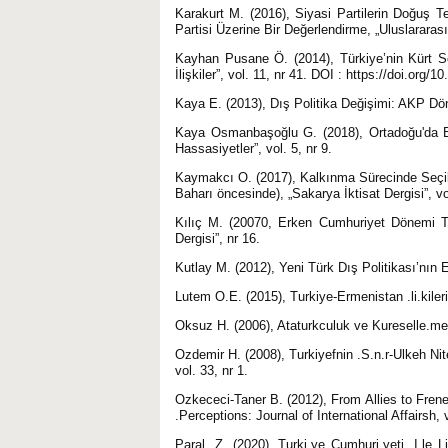
Karakurt M. (2016), Siyasi Partilerin Doğuş Teo
Partisi Üzerine Bir Değerlendirme, „Uluslararası 
Kayhan Pusane Ö. (2014), Türkiye’nin Kürt Sor
İlişkiler”, vol. 11, nr 41. DOI : https://doi.org/
Kaya E. (2013), Dış Politika Değişimi: AKP Döne
Kaya Osmanbaşoğlu G. (2018), Ortadoğu'da B
Hassasiyetler”, vol. 5, nr 9.
Kaymakcı O. (2017), Kalkınma Sürecinde Seçilmi
Baharı öncesinde), „Sakarya İktisat Dergisi”, vol
Kılıç M. (20070, Erken Cumhuriyet Dönemi Türk
Dergisi”, nr 16.
Kutlay M. (2012), Yeni Türk Dış Politikası’nın Eko
Lutem O.E. (2015), Turkiye-Ermenistan .li.kiler
Oksuz H. (2006), Ataturkculuk ve Kureselle.me S
Ozdemir H. (2008), Turkiyefnin .S.n.r-Ulkeh Nitel
vol. 33, nr 1.
Ozkececi-Taner B. (2012), From Allies to Fren
.Perceptions: Journal of International Affairsh, v
Paral. Z. (2020), Turki.ye Cumhuri.yeti. I.le