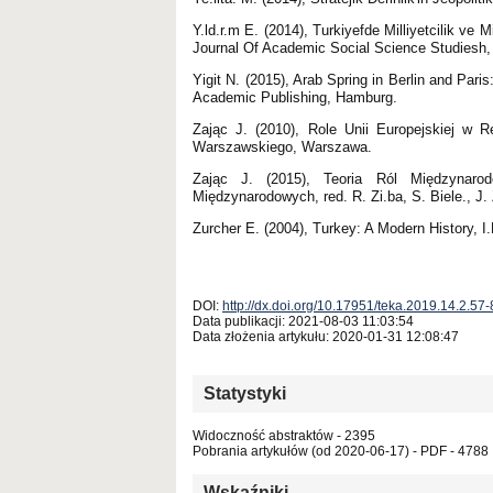
Y.ld.r.m E. (2014), Turkiyefde Milliyetcilik ve 
Journal Of Academic Social Science Studiesh, 
Yigit N. (2015), Arab Spring in Berlin and Pa
Academic Publishing, Hamburg.
Zając J. (2010), Role Unii Europejskiej w 
Warszawskiego, Warszawa.
Zając J. (2015), Teoria Ról Międzynar
Międzynarodowych, red. R. Zi.ba, S. Biele., J
Zurcher E. (2004), Turkey: A Modern History, I.
DOI:
http://dx.doi.org/10.17951/teka.2019.14.2.57
Data publikacji: 2021-08-03 11:03:54
Data złożenia artykułu: 2020-01-31 12:08:47
Statystyki
Widoczność abstraktów - 2395
Pobrania artykułów (od 2020-06-17) - PDF - 4788
Wskaźniki