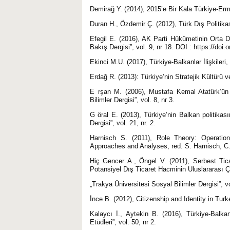
Demirağ Y. (2014), 2015’e Bir Kala Türkiye-Ermen
Duran H., Özdemir Ç. (2012), Türk Dış Politikas
Efegil E. (2016), AK Parti Hükümetinin Orta D
Bakış Dergisi”, vol. 9, nr 18. DOI : https://doi
Ekinci M.U. (2017), Türkiye-Balkanlar İlişkileri,
Erdağ R. (2013): Türkiye’nin Stratejik Kültürü 
E rşan M. (2006), Mustafa Kemal Atatürk’ün 
Bilimler Dergisi”, vol. 8, nr 3.
G öral E. (2013), Türkiye’nin Balkan politikası
Dergisi”, vol. 21, nr. 2.
Harnisch S. (2011), Role Theory: Operation
Approaches and Analyses, red. S. Harnisch, C.
Hiç Gencer A., Öngel V. (2011), Serbest Tic
Potansiyel Dış Ticaret Hacminin Uluslararası 
„Trakya Üniversitesi Sosyal Bilimler Dergisi”, vo
İnce B. (2012), Citizenship and Identity in Tur
Kalaycı İ., Aytekin B. (2016), Türkiye-Balka
Etüdleri”, vol. 50, nr 2.