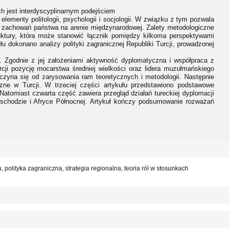
h jest interdyscyplinarnym podejściem
ementy politologii, psychologii i socjologii. W związku z tym pozwala
ę zachowań państwa na arenie międzynarodowej. Zalety metodologiczne
struktury, która może stanowić łącznik pomiędzy kilkoma perspektywami
 dokonano analizy polityki zagranicznej Republiki Turcji, prowadzonej
i”. Zgodnie z jej założeniami aktywność dyplomatyczna i współpraca z
cji pozycję mocarstwa średniej wielkości oraz lidera muzułmańskiego
oczyna się od zarysowania ram teoretycznych i metodologii. Następnie
czne w Turcji. W trzeciej części artykułu przedstawiono podstawowe
. Natomiast czwarta część zawiera przegląd działań tureckiej dyplomacji
schodzie i Afryce Północnej. Artykuł kończy podsumowanie rozważań
, polityka zagraniczna, strategia regionalna, teoria ról w stosunkach