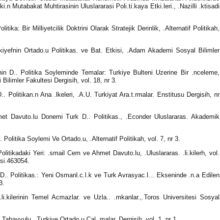
.ki.n Mutabakat Muhtirasinin Uluslararasi Poli.ti.kaya Etki.leri., .Nazilli .ktisadi
itika: Bir Milliyetcilik Doktrini Olarak Stratejik Derinlik, .Alternatif Politikah,
yefnin Ortado.u Politikas. ve Bat. Etkisi, .Adam Akademi Sosyal Bilimler
nin D.. Politika Soyleminde Temalar: Turkiye Bulteni Uzerine Bir .nceleme,
Bilimler Fakultesi Dergisih, vol. 18, nr 3.
. Politikan.n Ana .lkeleri, .A.U. Turkiyat Ara.t.rmalar. Enstitusu Dergisih, nr
hmet Davuto.lu Donemi Turk D.. Politikas., .Econder Uluslararas. Akademik
Politika Soylemi Ve Ortado.u, .Alternatif Politikah, vol. 7, nr 3.
olitikadaki Yeri: .smail Cem ve Ahmet Davuto.lu, .Uluslararas. .li.kilerh, vol.
isi.463054.
.. Politikas.: Yeni Osmanl.c.l.k ve Turk Avrasyac.l... Ekseninde .n.a Edilen
3.
li.kilerinin Temel Acmazlar. ve Uzla.. .mkanlar.,.Toros Universitesi Sosyal
ik Tahayyulu, .Turkiye Ortado.u Cal..malar. Dergisih, vol. 1, nr 1.