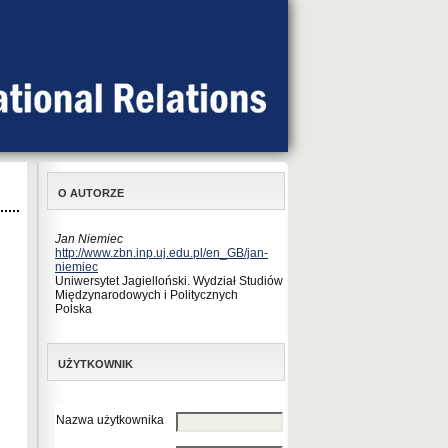
O AUTORZE
Jan Niemiec
http://www.zbn.inp.uj.edu.pl/en_GB/jan-
niemiec
Uniwersytet Jagielloński. Wydział Studiów
Międzynarodowych i Politycznych
Polska
UŻYTKOWNIK
Nazwa użytkownika