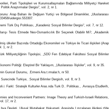
rileri, Parti Tipolojileri ve Kurumsallaşmaları Bağlamında Milliyetçi Hareket
Politik Araştırmalar Dergisi”, vol. 2, nr 1.
unu: Arap Baharı ile Değişen Yurtiçi ve Bölgesel Dinamikler, „Uluslararası
10.33458/uidergisi.553307.
mi Türk Dış Politikası, „Karadeniz Sosyal Bilimler Dergisi”, vol. 7, nr 12.
arışı Tesis Etmede Neo-Osmanlıcılık Bir Seçenek Olabilir Mi?, „Akademik
ş ülkeler Bazında Ortadoğu Ekonomileri ve Türkiye ile Ticari ilişkileri (Arap
. 1, nr 2.
 Milliyetçiliğinin Tipolojisi, „SDÜ Fen Edebiyat Fakültesi Sosyal Bilimler
nomi Politiği: Eleştirel Bir Yaklaşım, „Uluslararası İlişkiler”, vol. 9, nr 35.
inin Guncel Durumu, .Ermeni Ara.t.rmalar.h, nr 50.
urecinde Turkiye, .Sosyal Bilimler Dergisih, vol. 8, nr 3.
i.i: Farkl. Stratejik Kulturler Aras.nda Turk D.. Politikas., .Avrasya Etudlerih,
emies and Inconvenient Partners: Image Theory and Turkish-Israeli Relations,
ol. 17, nr 2.
 Li.bya Devleti. Ulusal Mutabakat Hukumeti. Arasinda I.mzalanan Akdeni.zfde