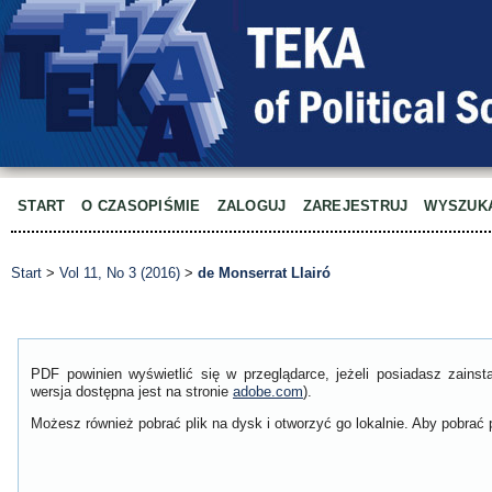
START
O CZASOPIŚMIE
ZALOGUJ
ZAREJESTRUJ
WYSZUK
Start
>
Vol 11, No 3 (2016)
>
de Monserrat Llairó
PDF powinien wyświetlić się w przeglądarce, jeżeli posiadasz zain
wersja dostępna jest na stronie
adobe.com
).
Możesz również pobrać plik na dysk i otworzyć go lokalnie. Aby pobrać p