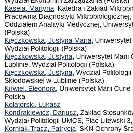
Wydział Ekonomii i Zarządzania (Polska)
Kasela, Martyna
, Katedra i Zakład Mikrob
Pracownią Diagnostyki Mikrobiologicznej
Oddziałem Analityki Medycznej, Uniwersy
(Polska)
Kięczkowska, Justyna Maria
, Uniwersytet
Wydział Politologii (Polska)
Kięczkowska, Justyna
, Uniwersytet Marii
Lublinie, Wydział Politologii (Polska)
Kięczkowska, Justyna
, Wydział Politologi
Skłodowskiej w Lublinie (Polska)
Kirwiel, Eleonora
, Uniwersytet Marii Curie
Polska
Kolatorski, Łukasz
Kondrakiewicz, Dariusz
, Zakład Stosunk
Wydział Politologii UMCS, Plac Litewski 3
Korniak-Tracz, Patrycja
, SKN Ochrony Śro