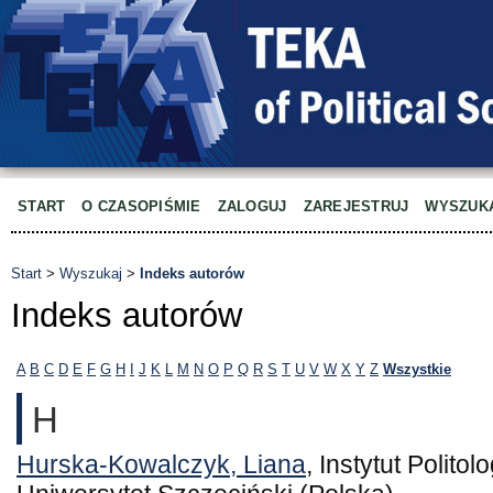
START
O CZASOPIŚMIE
ZALOGUJ
ZAREJESTRUJ
WYSZUK
Start
>
Wyszukaj
>
Indeks autorów
Indeks autorów
A
B
C
D
E
F
G
H
I
J
K
L
M
N
O
P
Q
R
S
T
U
V
W
X
Y
Z
Wszystkie
H
Hurska-Kowalczyk, Liana
, Instytut Politolo