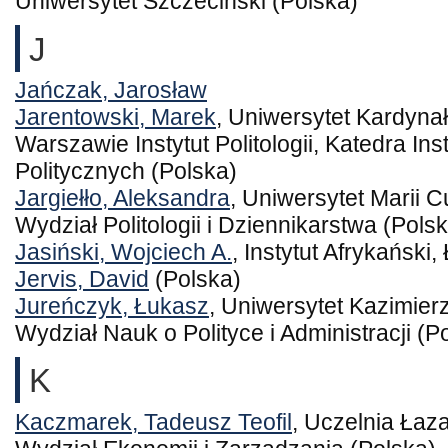
Uniwersytet Szczeciński (Polska)
J
Jańczak, Jarosław
Jarentowski, Marek
, Uniwersytet Kardyn
Warszawie Instytut Politologii, Katedra Ins
Politycznych (Polska)
Jargiełło, Aleksandra
, Uniwersytet Marii C
Wydział Politologii i Dziennikarstwa (Pols
Jasiński, Wojciech A.
, Instytut Afrykański
Jervis, David
(Polska)
Jureńczyk, Łukasz
, Uniwersytet Kazimie
Wydział Nauk o Polityce i Administracji (P
K
Kaczmarek, Tadeusz Teofil
, Uczelnia Łaz