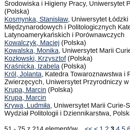
Środowiska i Higieny Pracy, Uniwersytet P
(Polska)
Kosmynka, Stanisław
, Uniwersytet Łódzki
Międzynarodowych i Politologicznych Kat
Latynoamerykańskich i Porównawczych
Kowalczyk, Maciej
(Polska)
Kowalska, Monika
, Uniwersytet Marii Cur
Kozłowski, Krzysztof
(Polska)
Kraśnicka, Izabela
(Polska)
Król, Jolanta
, Katedra Towaroznawstwa i
Zwierzęcych, Uniwersytet Przyrodniczy w 
Krupa, Marcin
(Polska)
Krupa, Marcin
Krywa, Ludmiła
, Uniwersytet Marii Curie-
Wydział Politologii i Dziennikarstwa, Pols
51 - 75 z 214 elementów
<<
<
1
2
3
4
5