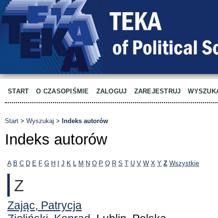
START
O CZASOPIŚMIE
ZALOGUJ
ZAREJESTRUJ
WYSZUK
Start
>
Wyszukaj
>
Indeks autorów
Indeks autorów
A
B
C
D
E
F
G
H
I
J
K
L
M
N
O
P
Q
R
S
T
U
V
W
X
Y
Z
Wszystkie
Z
Zając, Patrycja