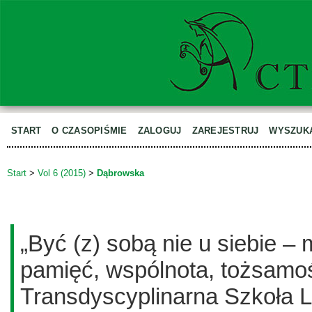
START
O CZASOPIŚMIE
ZALOGUJ
ZAREJESTRUJ
WYSZUK
Start
>
Vol 6 (2015)
>
Dąbrowska
„Być (z) sobą nie u siebie – 
pamięć, wspólnota, tożsamo
Transdyscyplinarna Szkoła L