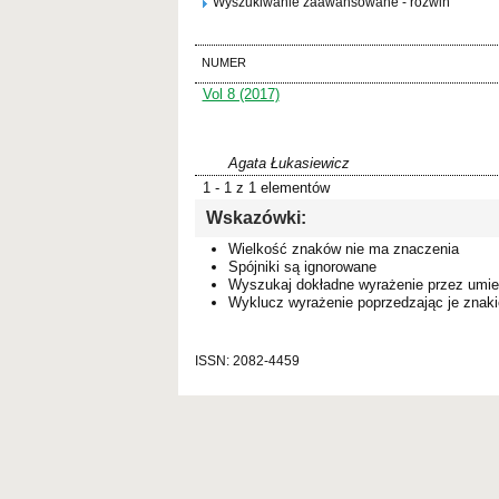
Wyszukiwanie zaawansowane - rozwiń
NUMER
Vol 8 (2017)
Agata Łukasiewicz
1 - 1 z 1 elementów
Wskazówki:
Wielkość znaków nie ma znaczenia
Spójniki są ignorowane
Wyszukaj dokładne wyrażenie przez umie
Wyklucz wyrażenie poprzedzając je zna
ISSN: 2082-4459