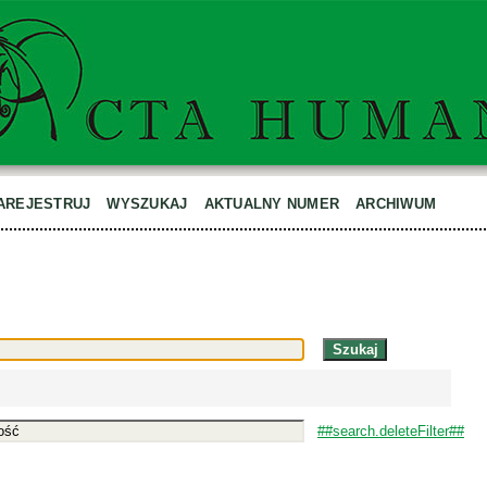
AREJESTRUJ
WYSZUKAJ
AKTUALNY NUMER
ARCHIWUM
##search.deleteFilter##