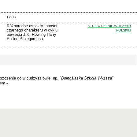
TYTUŁ
Różnorodne aspekty Inności
STRESZCZENIE W JĘZYKU
czarnego charakteru w cyklu
POLSKIM
powieści J.K. Rowling Harry
Potter. Prolegomena
szczenie go w cudzyszłowie, np.
"Dolnośląska Szkoła Wyższa"
kiem
-
.