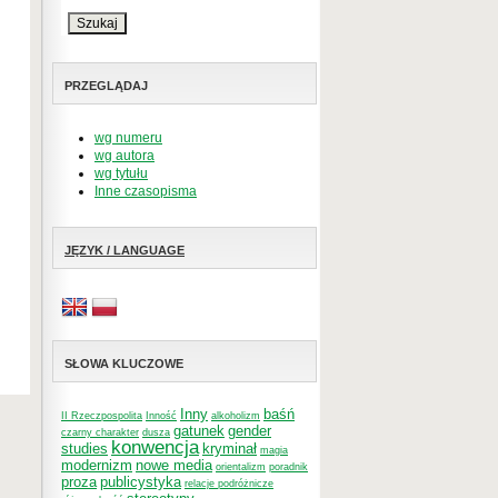
PRZEGLĄDAJ
wg numeru
wg autora
wg tytułu
Inne czasopisma
JĘZYK / LANGUAGE
SŁOWA KLUCZOWE
Inny
baśń
II Rzeczpospolita
Inność
alkoholizm
gatunek
gender
czarny charakter
dusza
konwencja
studies
kryminał
magia
modernizm
nowe media
orientalizm
poradnik
proza
publicystyka
relacje podróżnicze