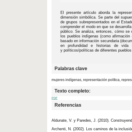
El presente artículo aborda la represe
dimensión simbólica. Se parte del supues
de grupos subrepresentados en el Estado
comprender el modo en que se desarrolla l
público. Se analiza, entonces, cómo se 
los pueblos indígenas (como afirmación 
basado en información secundaria (documen
en profundidad e historias de vida 
y políticos/políticas de diferentes pueblo
Palabras clave
mujeres indígenas, representación política, repre
Texto completo:
PDF
Referencias
Aldunate, V. y Paredes, J. (2010). Construyend
Archenti, N. (2002). Los caminos de la inclus