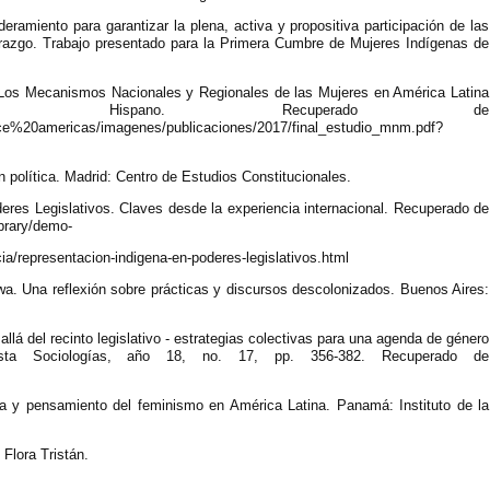
ramiento para garantizar la plena, activa y propositiva participación de las
derazgo. Trabajo presentado para la Primera Cumbre de Mujeres Indígenas de
s Mecanismos Nacionales y Regionales de las Mujeres en América Latina
Hispano. Recuperado de
ice%20americas/imagenes/publicaciones/2017/final_estudio_mnm.pdf?
n política. Madrid: Centro de Estudios Constitucionales.
res Legislativos. Claves desde la experiencia internacional. Recuperado de
ibrary/demo-
a/representacion-indigena-en-poderes-legislativos.html
iwa. Una reflexión sobre prácticas y discursos descolonizados. Buenos Aires:
lá del recinto legislativo - estrategias colectivas para una agenda de género
sta Sociologías, año 18, no. 17, pp. 356-382. Recuperado de
ica y pensamiento del feminismo en América Latina. Panamá: Instituto de la
Flora Tristán.