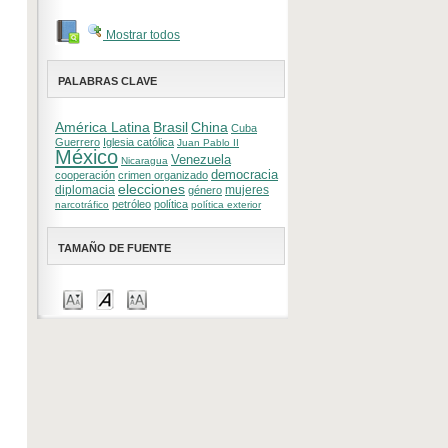
Mostrar todos
PALABRAS CLAVE
América Latina
Brasil
China
Cuba
Guerrero
Iglesia católica
Juan Pablo II
México
Venezuela
Nicaragua
democracia
cooperación
crimen organizado
elecciones
diplomacia
mujeres
género
petróleo
política
narcotráfico
política exterior
TAMAÑO DE FUENTE