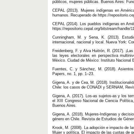
públicos, mujeres públicas. Buenos Aires: Fun
CEPAL (2013). Mujeres indígenas en América
humanos. Recuperado de https://repositorio.c
CEPAL (2014). Los pueblos indígenas en Améri
https://repositorio.cepal.org/bitstream/handle
Cunningham, M. y Sena, K. (2013). Estudio 
internacional, nacional y local. Nueva York: 
Freidenberg, F. y Alva Huitrón, R. (2017). ¡La
las leyes electorales en perspectiva multini
México. Ciudad de México: Instituto Nacional 
Fuentes, C. y Sánchez, M. (2018). Asientos
Papers, no. 1, pp. 1–23.
Gigena, A. y de Cea, M. (2018). Institucionalid
Chile: los casos de CONADI y SERNAM, Revista
Gigena, A. (2017). Los-as sujetos-as y los te
el XIII Congreso Nacional de Ciencia Política,
Buenos Aires.
Gigena, A. (2018). Mujeres-Indígenas y decision
género en Chile. Revista de Estudios de Géner
Krook, M. (2008). La adopción e impacto de la
Mujer y política. El impacto de las cuotas de