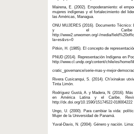
Mairena, E. (2002). Empoderamiento: el empode
mujeres indígenas y el fortalecimiento del li
las Américas, Managua.
ONU MUJERES (2016). Documento Técnico: Lo
y el Caribe 
http://www2.unwomen.org/-/media/field%20off
la=es&vs=0
Pitkin, H. (1985). El concepto de representació
PNUD (2014). Representación Indígena en Pode
http://www.cl.undp.org/content/chile/es/home/l
cratic_governance/serie-mas-y-mejor-democraci
Rivera Cusicanqui, S. (2014). Ch’ixinakax utx
Tinta Limón.
Rodríguez Gustá, A. y Madera, N. (2016). Más al
en América Latina y el Caribe, Revi
http://dx.doi.org/10.1590/15174522-018004222
Ungo, U. (2000). Para cambiar la vida: polít
Mujer de la Universidad de Panamá.
Yuval-Davis, N. (2004). Género y nación. Lima: 