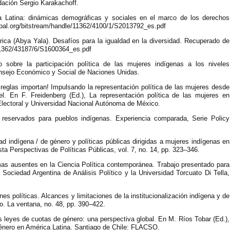
dación Sergio Karakachoff.
 Latina: dinámicas demográficas y sociales en el marco de los derechos
epal.org/bitstream/handle/11362/4100/1/S2013792_es.pdf
ca (Abya Yala). Desafíos para la igualdad en la diversidad. Recuperado de
/11362/43187/6/S1600364_es.pdf
sobre la participación política de las mujeres indígenas a los niveles
Consejo Económico y Social de Naciones Unidas.
s reglas importan! Impulsando la representación política de las mujeres desde
vel. En F. Freidenberg (Ed.), La representación política de las mujeres en
Electoral y Universidad Nacional Autónoma de México.
 reservados para pueblos indígenas. Experiencia comparada, Serie Policy
ad indígena / de género y políticas públicas dirigidas a mujeres indígenas en
 Perspectivas de Políticas Públicas, vol. 7, no. 14, pp. 323–346.
mas ausentes en la Ciencia Política contemporánea. Trabajo presentado para
 Sociedad Argentina de Análisis Político y la Universidad Torcuato Di Tella,
es políticas. Alcances y limitaciones de la institucionalización indígena y de
o. La ventana, no. 48, pp. 390–422.
s leyes de cuotas de género: una perspectiva global. En M. Ríos Tobar (Ed.),
 género en América Latina. Santiago de Chile: FLACSO.