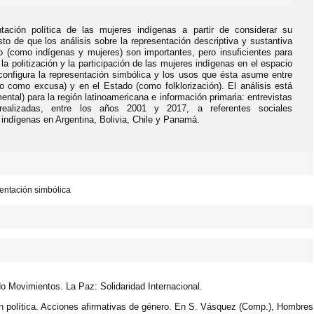
ntación política de las mujeres indígenas a partir de considerar su
to de que los análisis sobre la representación descriptiva y sustantiva
 (como indígenas y mujeres) son importantes, pero insuficientes para
a politización y la participación de las mujeres indígenas en el espacio
configura la representación simbólica y los usos que ésta asume entre
o como excusa) y en el Estado (como folklorización). El análisis está
tal) para la región latinoamericana e información primaria: entrevistas
realizadas, entre los años 2001 y 2017, a referentes sociales
s indígenas en Argentina, Bolivia, Chile y Panamá.
sentación simbólica
o Movimientos. La Paz: Solidaridad Internacional.
ión política. Acciones afirmativas de género. En S. Vásquez (Comp.), Hombres