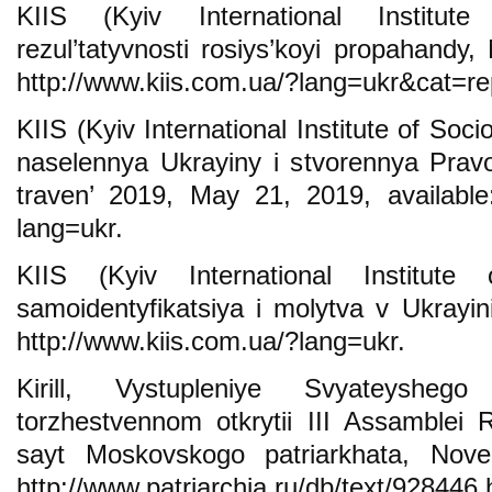
KIIS (Kyiv International Institut
rezul’tatyvnosti rosiys’koyi propahandy,
http://www.kiis.com.ua/?lang=ukr&cat=r
KIIS (Kyiv International Institute of Soci
naselennya Ukrayiny i stvorennya Pravo
traven’ 2019, May 21, 2019, available:
lang=ukr.
KIIS (Kyiv International Institute 
samoidentyfikatsiya i molytva v Ukrayini
http://www.kiis.com.ua/?lang=ukr.
Kirill, Vystupleniye Svyateyshego
torzhestvennom otkrytii III Assamblei R
sayt Moskovskogo patriarkhata, Nove
http://www.patriarchia.ru/db/text/928446.