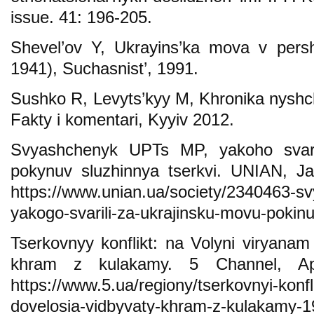
issue. 41: 196-205.
Shevel’ov Y, Ukrayins’ka mova v persh
1941), Suchasnist’, 1991.
Sushko R, Levyts’kyy M, Khronika nyshc
Fakty i komentari, Kyyiv 2012.
Svyashchenyk UPTs MP, yakoho svary
pokynuv sluzhinnya tserkvi. UNIAN, Ja
https://www.unian.ua/society/2340463-s
yakogo-svarili-za-ukrajinsku-movu-pokinuv
Tserkovnyy konflikt: na Volyni viryana
khram z kulakamy. 5 Channel, Apri
https://www.5.ua/regiony/tserkovnyi-konfl
dovelosia-vidbyvaty-khram-z-kulakamy-1