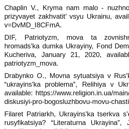
Chaplin V., Kryma nam malo - nuzhno 
prizyvayet zakhvatit’ vsyu Ukrainu, ava
v=DvMD_I8CFmA.
DIF, Patriotyzm, mova ta zovnishn’
hromads’ka dumka Ukrayiny, Fond Demokr
Kucheriva, January 21, 2020, available: 
patriotyzm_mova.
Drabynko O., Movna sytuatsiya v Rus’k
“ukrayins’ka problema”, Relihiya v Uk
available: https://www.religion.in.ua/ma
diskusiyi-pro-bogosluzhbovu-movu-chastin
Filaret Patriarkh, Ukrayins’ka tserkva s
rusyfikatsiya? “Literaturna Ukrayina”,