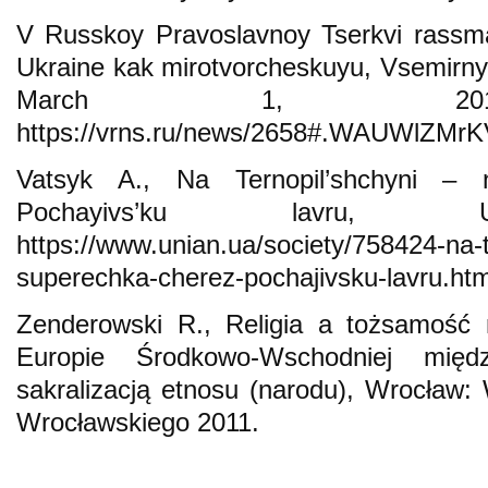
V Russkoy Pravoslavnoy Tserkvi rassma
Ukraine kak mirotvorcheskuyu, Vsemirn
March 1, 2014, 
https://vrns.ru/news/2658#.WAUWlZMrK
Vatsyk A., Na Ternopil’shchyni – 
Pochayivs’ku lavru, UN
https://www.unian.ua/society/758424-na-t
superechka-cherez-pochajivsku-lavru.htm
Zenderowski R., Religia a tożsamość 
Europie Środkowo-Wschodniej międz
sakralizacją etnosu (narodu), Wrocław
Wrocławskiego 2011.