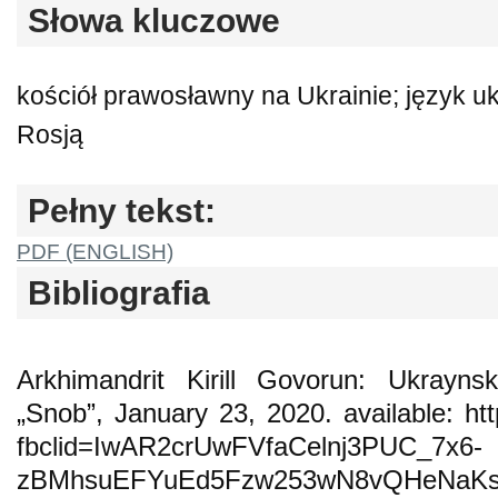
Słowa kluczowe
kościół prawosławny na Ukrainie; język u
Rosją
Pełny tekst:
PDF (ENGLISH)
Bibliografia
Arkhimandrit Kirill Govorun: Ukrayns
„Snob”, January 23, 2020. available: htt
fbclid=IwAR2crUwFVfaCelnj3PUC_7x6-
zBMhsuEFYuEd5Fzw253wN8vQHeNaKs