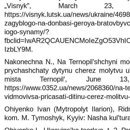
„Visnyk”, March 23, 2
https://visnyk.lutsk.ua/news/ukraine/46
zagyblogo-na-donbasi-geroya-bratovbyvc
iogo-synamy/?
fbclid=IwAR2QCAUENCMoIeZgO53VhI
IzbLY9M.
Nakonechna N., Na Ternopil’shchyni mo
prychashchaty dytynu cherez molytvu u
mista Ternopil’, June 13,
https://www.0352.ua/news/2068360/na-ter
vidmovivsa-pricasati-ditinu-cerez-molitv
Ohiyenko Ivan (Mytropolyt Ilarion), Ri
kom. M. Tymoshyk, Kyyiv: Nasha kul’tura