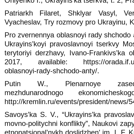
Ohiyenko I., Ukrayins’ka tserkva, t. 2, P
Patriarkh Filaret, Shklyar Vasyl, Ve
Vyacheslav, Try rozmovy pro Ukrayinu, 
Pro zvernennya oblasnoyi rady shchodo an
Ukrayins’koyi pravoslavnoyi tserkvy Mo
terytoriyi derzhavy, Ivano-Frankivs’ka
2017, available: https://orada.if.ua
oblasnoyi-rady-shchodo-anty/.
Putin W., Plenarnoye zaseda
mezhdunarodnogo ekonomicheskog
http://kremlin.ru/events/president/news/
Savoys’ka S. V., “Ukrayins’ka pravoslav
movno-politychni konflikty”, Naukovi zapy
etnonatsional’nykh doslidzhen’ im. I. F.