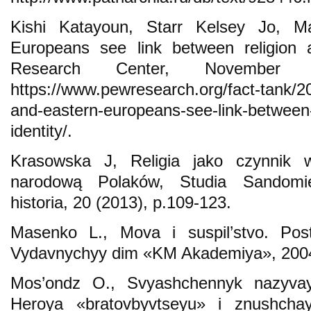
Kishi Katayoun, Starr Kelsey Jo, M
Europeans see link between religion a
Research Center, November 3
https://www.pewresearch.org/fact-tank/2
and-eastern-europeans-see-link-between-r
identity/.
Krasowska J, Religia jako czynnik 
narodową Polaków, Studia Sandomiersk
historia, 20 (2013), p.109-123.
Masenko L., Mova i suspil’stvo. Postk
Vydavnychyy dim «KM Akademiya», 200
Mos’ondz O., Svyashchennyk nazyva
Heroya «bratovbyvtseyu» i znushcha