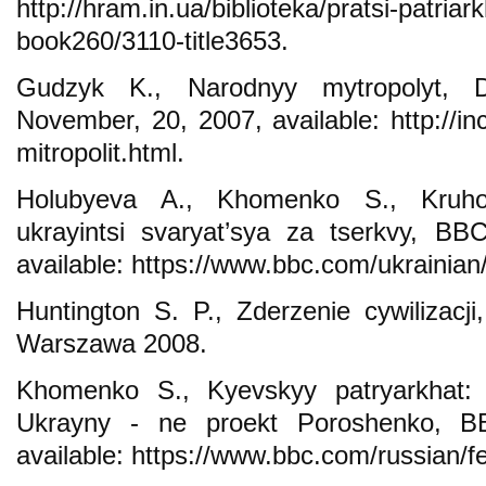
http://hram.in.ua/biblioteka/pratsi-patriark
book260/3110-title3653.
Gudzyk K., Narodnyy mytropolyt, De
November, 20, 2007, available: http://inc
mitropolit.html.
Holubyeva A., Khomenko S., Kruhoo
ukrayintsi svaryat’sya za tserkvy, B
available: https://www.bbc.com/ukrainia
Huntington S. P., Zderzenie cywilizacji
Warszawa 2008.
Khomenko S., Kyevskyy patryarkhat: a
Ukrayny - ne proekt Poroshenko, B
available: https://www.bbc.com/russian/