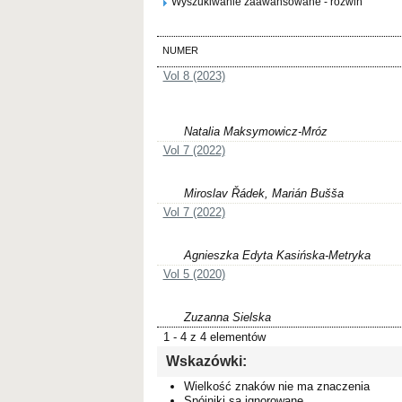
Wyszukiwanie zaawansowane - rozwiń
NUMER
Vol 8 (2023)
Natalia Maksymowicz-Mróz
Vol 7 (2022)
Miroslav Řádek, Marián Bušša
Vol 7 (2022)
Agnieszka Edyta Kasińska-Metryka
Vol 5 (2020)
Zuzanna Sielska
1 - 4 z 4 elementów
Wskazówki:
Wielkość znaków nie ma znaczenia
Spójniki są ignorowane