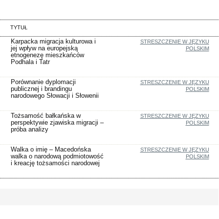
TYTUŁ
Karpacka migracja kulturowa i
STRESZCZENIE W JĘZYKU
jej wpływ na europejską
POLSKIM
etnogenezę mieszkańców
Podhala i Tatr
Porównanie dyplomacji
STRESZCZENIE W JĘZYKU
publicznej i brandingu
POLSKIM
narodowego Słowacji i Słowenii
Tożsamość bałkańska w
STRESZCZENIE W JĘZYKU
perspektywie zjawiska migracji –
POLSKIM
próba analizy
Walka o imię – Macedońska
STRESZCZENIE W JĘZYKU
walka o narodową podmiotowość
POLSKIM
i kreację tożsamości narodowej