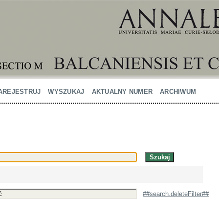
AREJESTRUJ
WYSZUKAJ
AKTUALNY NUMER
ARCHIWUM
##search.deleteFilter##