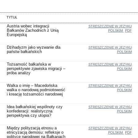
TYTUŁ
Austria wobec integracji
STRESZCZENIE W JĘZYKU
Bałkanów Zachodnich z Unią
POLSKIM
PDF
Europejską
Dżihadyzm jako wyzwanie dla
STRESZCZENIE W JĘZYKU
państw bałkańskich
POLSKIM
Tożsamość bałkańska w
STRESZCZENIE W JĘZYKU
perspektywie zjawiska migracji –
POLSKIM
próba analizy
Walka o imię – Macedońska
STRESZCZENIE W JĘZYKU
walka o narodową podmiotowość
POLSKIM
i kreację tożsamości narodowej
Idea bałkańskiej wspólnoty czy
STRESZCZENIE W JĘZYKU
konfederacji: realistyczna
POLSKIM
perspektywa czy utopia?
Między polityzacją etnosu a
STRESZCZENIE W JĘZYKU
etnicyzacją demosu: refleksje o
POLSKIM
PDF
polityce narodowej na Bałkanach