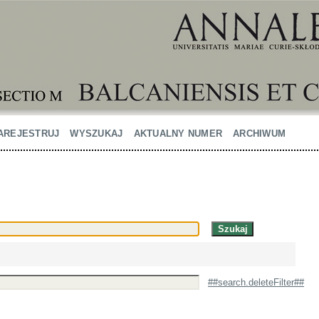
AREJESTRUJ
WYSZUKAJ
AKTUALNY NUMER
ARCHIWUM
##search.deleteFilter##