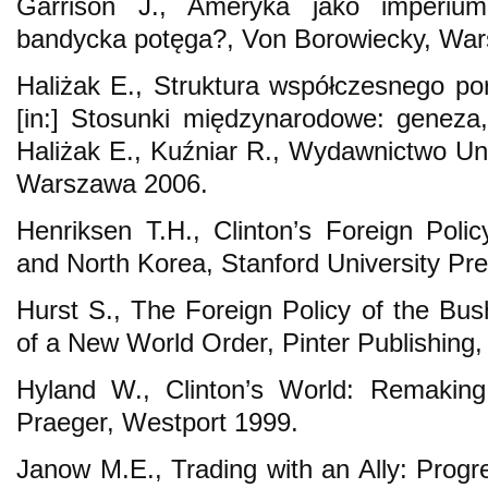
Garrison J., Ameryka jako imperiu
bandycka potęga?, Von Borowiecky, Wa
Haliżak E., Struktura współczesnego p
[in:] Stosunki międzynarodowe: geneza,
Haliżak E., Kuźniar R., Wydawnictwo U
Warszawa 2006.
Henriksen T.H., Clinton’s Foreign Polic
and North Korea, Stanford University Pre
Hurst S., The Foreign Policy of the Bus
of a New World Order, Pinter Publishing
Hyland W., Clinton’s World: Remaking
Praeger, Westport 1999.
Janow M.E., Trading with an Ally: Progr