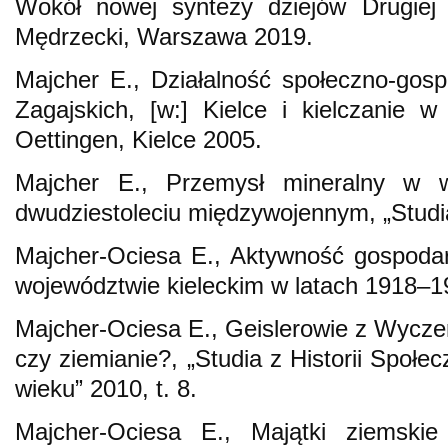
Wokół nowej syntezy dziejów Drugiej 
Mędrzecki, Warszawa 2019.
Majcher E., Działalność społeczno-gosp
Zagajskich, [w:] Kielce i kielczanie 
Oettingen, Kielce 2005.
Majcher E., Przemysł mineralny w w
dwudziestoleciu międzywojennym, „Studia
Majcher-Ociesa E., Aktywność gospodar
województwie kieleckim w latach 1918–1
Majcher-Ociesa E., Geislerowie z Wycz
czy ziemianie?, „Studia z Historii Społ
wieku” 2010, t. 8.
Majcher-Ociesa E., Majątki ziemsk