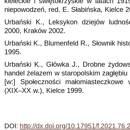
kieleckie i świętokrzyskie w latach 19
niepowodzeń, red. E. Słabińska, Kielce 2
Urbański K., Leksykon dziejów ludnoś
2000, Kraków 2002.
Urbański K., Blumenfeld R., Słownik histo
1995.
Urbański K., Główka J., Drobne żydows
handel żelazem w staropolskim zagłębi
[w:] Społeczności małomiasteczkowe w
(XIX–XX w.), Kielce 1999.
DOI:
http://dx.doi.org/10.17951/f.2021.76