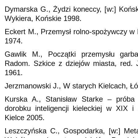
Dymarska G., Żydzi koneccy, [w:] Koński
Wykiera, Końskie 1998.
Eckert M., Przemysł rolno-spożywczy w
1974.
Gawlik M., Początki przemysłu garb
Radom. Szkice z dziejów miasta, red. 
1961.
Jerzmanowski J., W starych Kielcach, Ł
Kurska A., Stanisław Starke – próba p
dorobku inteligencji kieleckiej w XIX
Kielce 2005.
Leszczyńska C., Gospodarka, [w:] Meta