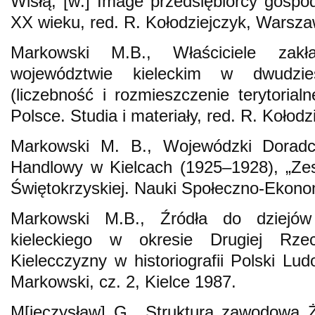
Wisłą, [w:] Image przedsiębiorcy gosp
XX wieku, red. R. Kołodziejczyk, Warsz
Markowski M.B., Właściciele zak
województwie kieleckim w dwudzies
(liczebność i rozmieszczenie terytorialn
Polsce. Studia i materiały, red. R. Kołod
Markowski M. B., Wojewódzki Doradc
Handlowy w Kielcach (1925–1928), „Zes
Świętokrzyskiej. Nauki Społeczno-Ekono
Markowski M.B., Źródła do dziejów
kieleckiego w okresie Drugiej Rzecz
Kielecczyzny w historiografii Polski Lu
Markowski, cz. 2, Kielce 1987.
M[ieczysław] G., Struktura zawodowa 