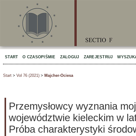
START
O CZASOPIŚMIE
ZALOGUJ
ZAREJESTRUJ
WYSZUK
Start
>
Vol 76 (2021)
>
Majcher-Ociesa
Przemysłowcy wyznania mo
województwie kieleckim w l
Próba charakterystyki środo