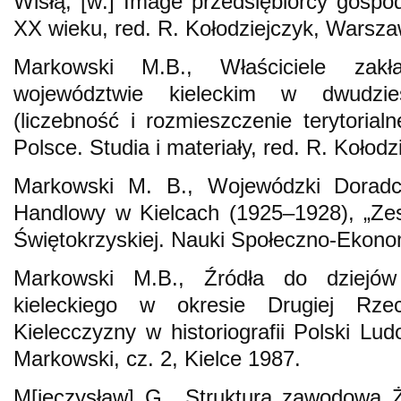
Wisłą, [w:] Image przedsiębiorcy gosp
XX wieku, red. R. Kołodziejczyk, Warsz
Markowski M.B., Właściciele zak
województwie kieleckim w dwudzies
(liczebność i rozmieszczenie terytorialn
Polsce. Studia i materiały, red. R. Kołod
Markowski M. B., Wojewódzki Doradc
Handlowy w Kielcach (1925–1928), „Zes
Świętokrzyskiej. Nauki Społeczno-Ekono
Markowski M.B., Źródła do dziejów
kieleckiego w okresie Drugiej Rzecz
Kielecczyzny w historiografii Polski Lu
Markowski, cz. 2, Kielce 1987.
M[ieczysław] G., Struktura zawodowa 