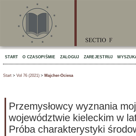
START
O CZASOPIŚMIE
ZALOGUJ
ZAREJESTRUJ
WYSZUK
Start
>
Vol 76 (2021)
>
Majcher-Ociesa
Przemysłowcy wyznania mo
województwie kieleckim w l
Próba charakterystyki środo