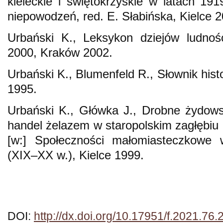
kieleckie i świętokrzyskie w latach 19
niepowodzeń, red. E. Słabińska, Kielce 2
Urbański K., Leksykon dziejów ludnoś
2000, Kraków 2002.
Urbański K., Blumenfeld R., Słownik histo
1995.
Urbański K., Główka J., Drobne żydows
handel żelazem w staropolskim zagłębi
[w:] Społeczności małomiasteczkowe w
(XIX–XX w.), Kielce 1999.
DOI:
http://dx.doi.org/10.17951/f.2021.76