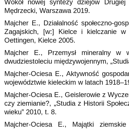
Wokół nowej syntezy dziejów Drugiej 
Mędrzecki, Warszawa 2019.
Majcher E., Działalność społeczno-gosp
Zagajskich, [w:] Kielce i kielczanie 
Oettingen, Kielce 2005.
Majcher E., Przemysł mineralny w w
dwudziestoleciu międzywojennym, „Studia
Majcher-Ociesa E., Aktywność gospodar
województwie kieleckim w latach 1918–1
Majcher-Ociesa E., Geislerowie z Wycz
czy ziemianie?, „Studia z Historii Społ
wieku” 2010, t. 8.
Majcher-Ociesa E., Majątki ziemsk