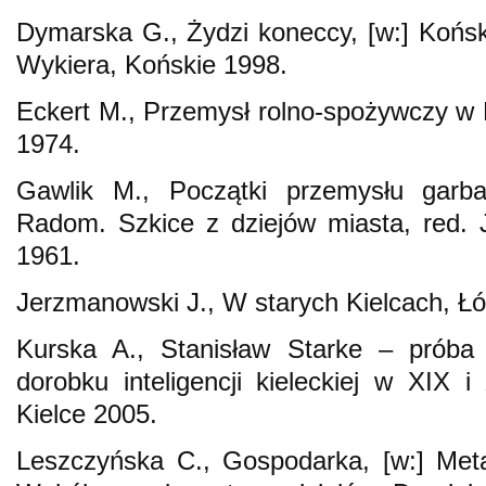
Dymarska G., Żydzi koneccy, [w:] Koński
Wykiera, Końskie 1998.
Eckert M., Przemysł rolno-spożywczy w
1974.
Gawlik M., Początki przemysłu garb
Radom. Szkice z dziejów miasta, red. 
1961.
Jerzmanowski J., W starych Kielcach, Ł
Kurska A., Stanisław Starke – próba p
dorobku inteligencji kieleckiej w XIX
Kielce 2005.
Leszczyńska C., Gospodarka, [w:] Meta