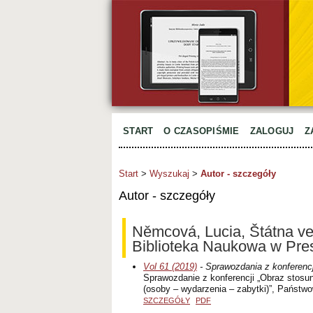
START
O CZASOPIŚMIE
ZALOGUJ
Z
Start
>
Wyszukaj
>
Autor - szczegóły
Autor - szczegóły
Němcová, Lucia, Štátna v
Biblioteka Naukowa w Pre
Vol 61 (2019)
- Sprawozdania z konferencj
Sprawozdanie z konferencji „Obraz stosun
(osoby – wydarzenia – zabytki)”, Państw
SZCZEGÓŁY
PDF