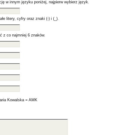
ję w innym języku poniżej, najpierw wybierz język.
 litery, cyfry oraz znaki (-) i (_).
ć z co najmniej 6 znaków.
ria Kowalska = AMK