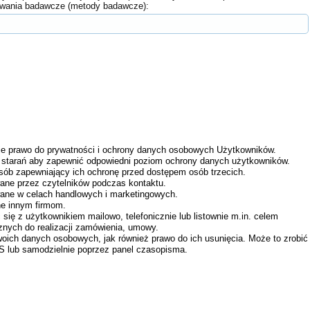
owania badawcze (metody badawcze):
e prawo do prywatności i ochrony danych osobowych Użytkowników.
tarań aby zapewnić odpowiedni poziom ochrony danych użytkowników.
sób zapewniający ich ochronę przed dostępem osób trzecich.
ne przez czytelników podczas kontaktu.
ane w celach handlowych i marketingowych.
ne innym firmom.
 z użytkownikiem mailowo, telefonicznie lub listownie m.in. celem
znych do realizacji zamówienia, umowy.
oich danych osobowych, jak również prawo do ich usunięcia. Może to zrobić
lub samodzielnie poprzez panel czasopisma.