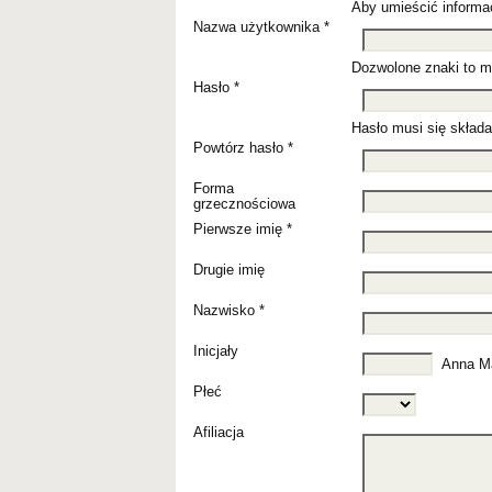
Aby umieścić informac
Nazwa użytkownika *
Dozwolone znaki to małe
Hasło *
Hasło musi się składa
Powtórz hasło *
Forma
grzecznościowa
Pierwsze imię *
Drugie imię
Nazwisko *
Inicjały
Anna Ma
Płeć
Afiliacja