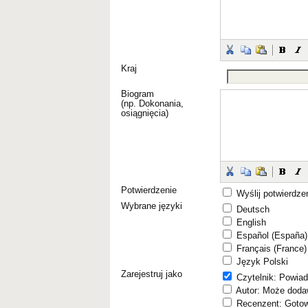
Kraj
Biogram
(np. Dokonania,
osiągnięcia)
Potwierdzenie
Wyślij potwierdze
Wybrane języki
Deutsch
English
Español (España)
Français (France)
Język Polski
Zarejestruj jako
Czytelnik
: Powia
Autor
: Może doda
Recenzent
: Goto