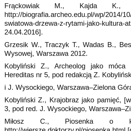
Frąckowiak M., Kajda K., 
http://biografia.archeo.edu.pl/wp/2014/10/
swiatowa-drzewa-z-rytami-jako-kultura
24.04.2016].
Grzesik W., Traczyk T., Wadas B., Be
Wysowej, Warszawa 2012.
Kobyliński Z., Archeolog jako móca u
Hereditas nr 5, pod redakcją Z. Kobylińs
i J. Wysockiego, Warszawa–Zielona Góra
Kobyliński Z., Krajobraz jako pamięć, [w
3, pod red. J. Wysockiego, Warszawa–Zi
Miłosz C., Piosenka o ko
http://wiersze.doktorzy.pl/piosenka.html 