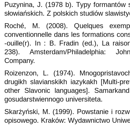
Puzynina, J. (1978 b). Typy formantów
słowiańskich. Z polskich studiów slawist
Roché, M. (2008). Quelques exemp
conventionnelle dans les formations cons
-ouille(r). In : B. Fradin (ed.), La rai
238). Amsterdam/Philadelphia: Joh
Company.
Roizenzon, L. (1974). Mnogopristavoc
drugikh slavianskikh iazykakh [Multi-pr
other Slavonic languages]. Samarkan
gosudarstwiennogo universiteta.
Skarżyński, M. (1999). Powstanie i rozw
opisowego. Kraków: Wydawnictwo Uniwers