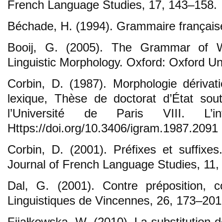
French Language Studies, 17, 143–158.
Béchade, H. (1994). Grammaire française
Booij, G. (2005). The Grammar of W
Linguistic Morphology. Oxford: Oxford Un
Corbin, D. (1987). Morphologie dérivati
lexique, Thèse de doctorat d’État sou
l’Université de Paris VIII. L’inf
Https://doi.org/10.3406/igram.1987.2091
Corbin, D. (2001). Préfixes et suffixe
Journal of French Language Studies, 11,
Dal, G. (2001). Contre préposition, c
Linguistiques de Vincennes, 26, 173–201
Fijałkowska, W. (2010). La substitution