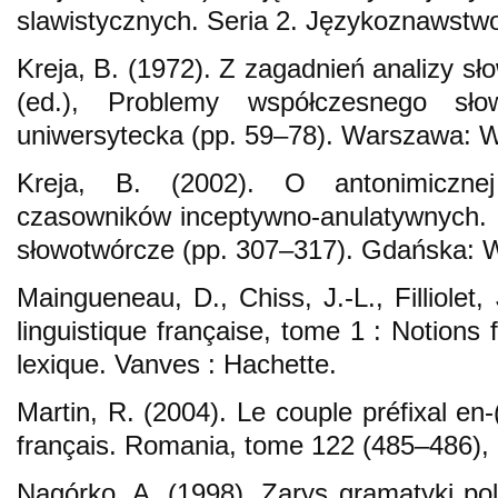
slawistycznych. Seria 2. Językoznawstwo
Kreja, B. (1972). Z zagadnień analizy sł
(ed.), Problemy współczesnego sło
uniwersytecka (pp. 59–78). Warszawa:
Kreja, B. (2002). O antonimicznej 
czasowników inceptywno-anulatywnych. In
słowotwórcze (pp. 307–317). Gdańska:
Maingueneau, D., Chiss, J.-L., Filliolet, 
linguistique française, tome 1 : Notions
lexique. Vanves : Hachette.
Martin, R. (2004). Le couple préfixal en-
français. Romania, tome 122 (485–486),
Nagórko, A. (1998). Zarys gramatyki pol