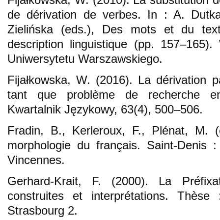
de dérivation de verbes. In : A. Dut
Zielińska (eds.), Des mots et du tex
description linguistique (pp. 157–165
Uniwersytetu Warszawskiego.
Fijałkowska, W. (2016). La dérivation 
tant que problème de recherche en l
Kwartalnik Językowy, 63(4), 500–506.
Fradin, B., Kerleroux, F., Plénat, M. 
morphologie du français. Saint-Denis :
Vincennes.
Gerhard-Krait, F. (2000). La Préfix
construites et interprétations. Thès
Strasbourg 2.