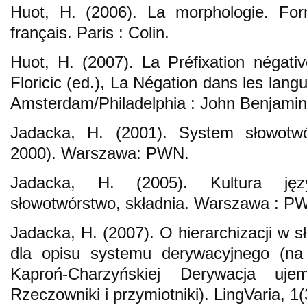
Huot, H. (2006). La morphologie. F
français. Paris : Colin.
Huot, H. (2007). La Préfixation négati
Floricic (ed.), La Négation dans les lan
Amsterdam/Philadelphia : John Benjamin
Jadacka, H. (2001). System słowotw
2000). Warszawa: PWN.
Jadacka, H. (2005). Kultura języ
słowotwórstwo, składnia. Warszawa : P
Jadacka, H. (2007). O hierarchizacji w s
dla opisu systemu derywacyjnego (na 
Kaproń-Charzyńskiej Derywacja uj
Rzeczowniki i przymiotniki). LingVaria, 1(