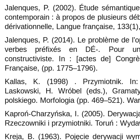
Jalenques, P. (2002). Étude sémantique
contemporain : à propos de plusieurs dé
dérivationnelle, Langue française, 133(1)
Jalenques, P. (2014). Le problème de l’
verbes préfixés en DÉ-. Pour un
constructiviste. In : [actes de] Congr
Française, (pp. 1775–1796).
Kallas, K. (1998) . Przymiotnik. I
Laskowski, H. Wróbel (eds.), Gramat
polskiego. Morfologia (pp. 469–521). W
Kaproń-Charzyńska, I. (2005). Derywacj
Rzeczowniki i przymiotniki. Toruń : Wy
Kreja, B. (1963). Pojęcie derywacji wym