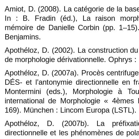
Amiot, D. (2008). La catégorie de la base
In : B. Fradin (éd.), La raison mor
mémoire de Danielle Corbin (pp. 1–15)
Benjamins.
Apothéloz, D. (2002). La construction du 
de morphologie dérivationnelle. Ophrys : 
Apothéloz, D. (2007a). Procès centrifuge
DÉS- et l’antonymie directionnelle en fr
Montermini (eds.), Morphologie à Tou
international de Morphologie « 4èmes
169). München : Lincom Europa (LSTL).
Apothéloz, D. (2007b). La préfixat
directionnelle et les phénomènes de pola