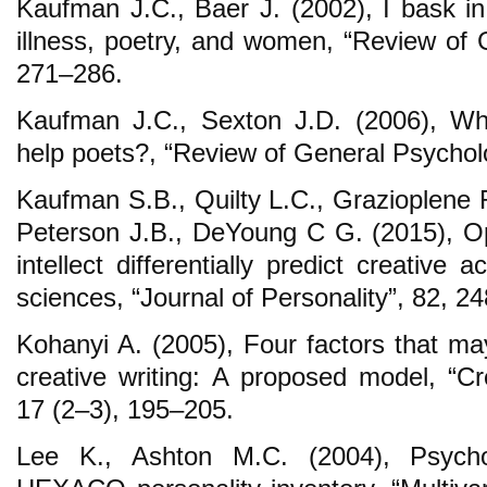
Kaufman J.C., Baer J. (2002), I bask in
illness, poetry, and women, “Review of 
271–286.
Kaufman J.C., Sexton J.D. (2006), Why
help poets?, “Review of General Psychol
Kaufman S.B., Quilty L.C., Grazioplene R
Peterson J.B., DeYoung C G. (2015), O
intellect differentially predict creative
sciences, “Journal of Personality”, 82, 2
Kohanyi A. (2005), Four factors that ma
creative writing: A proposed model, “Cr
17 (2–3), 195–205.
Lee K., Ashton M.C. (2004), Psycho