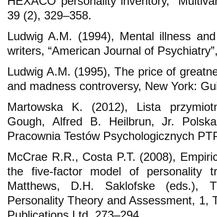
HEXACO personality inventory, “Multivar
39 (2), 329–358.
Ludwig A.M. (1994), Mental illness and 
writers, “American Journal of Psychiatry
Ludwig A.M. (1995), The price of greatne
and madness controversy, New York: Gui
Martowska K. (2012), Lista przymio
Gough, Alfred B. Heilbrun, Jr. Polsk
Pracownia Testów Psychologicznych PTP
McCrae R.R., Costa P.T. (2008), Empirica
the five-factor model of personality tr
Matthews, D.H. Saklofske (eds.)
Personality Theory and Assessment, 1
Publications Ltd, 273–294.