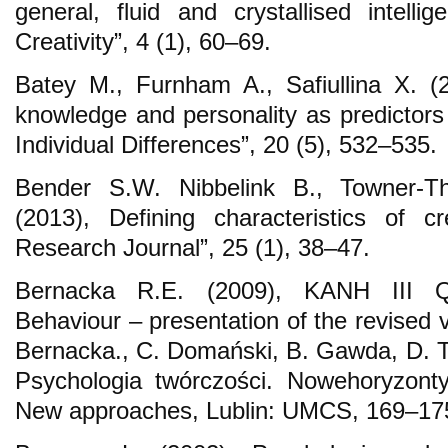
general, fluid and crystallised intelli
Creativity”, 4 (1), 60–69.
Batey M., Furnham A., Safiullina X. (20
knowledge and personality as predictors 
Individual Differences”, 20 (5), 532–535.
Bender S.W. Nibbelink B., Towner-T
(2013), Defining characteristics of c
Research Journal”, 25 (1), 38–47.
Bernacka R.E. (2009), KANH III Qu
Behaviour – presentation of the revised v
Bernacka., C. Domański, B. Gawda, D. T
Psychologia twórczości. Nowehoryzonty.
New approaches, Lublin: UMCS, 169–17