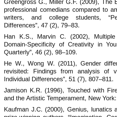
Greengross G., Miller G.F. (2009), The Bi
professional comedians compared to a
writers, and college students, “Pe
Differences”, 47 (2), 79–83.
Han K.S., Marvin C. (2002), Multiple C
Domain-Specificity of Creativity in You
Quarterly”, 46 (2), 98–109.
He W., Wong W. (2011), Gender differe
revisited: Findings from analysis of va
Individual Differences”, 51 (7), 807–811.
Jamison K.R. (1996), Touched with Fire
and the Artistic Temperament, New York
Kaufman J.C. (2000), Genius, lunatics a