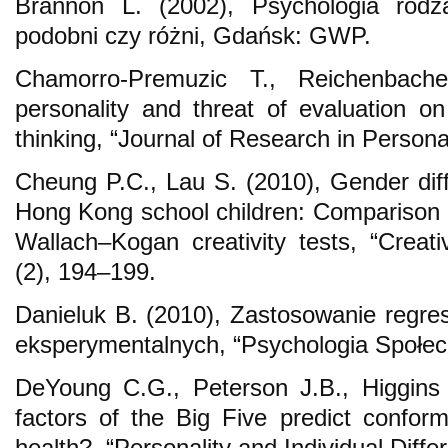
Brannon L. (2002), Psychologia rodza
podobni czy różni, Gdańsk: GWP.
Chamorro-Premuzic T., Reichenbache
personality and threat of evaluation o
thinking, “Journal of Research in Persona
Cheung P.C., Lau S. (2010), Gender diffe
Hong Kong school children: Comparison b
Wallach–Kogan creativity tests, “Creati
(2), 194–199.
Danieluk B. (2010), Zastosowanie regres
eksperymentalnych, “Psychologia Społec
DeYoung C.G., Peterson J.B., Higgins 
factors of the Big Five predict conform
health?, “Personality and Individual Diff