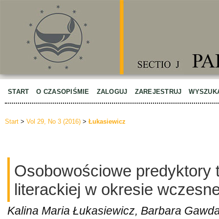
START
O CZASOPIŚMIE
ZALOGUJ
ZAREJESTRUJ
WYSZUK
Start
>
Vol 29, No 3 (2016)
>
Łukasiewicz
Osobowościowe predyktory 
literackiej w okresie wczesne
Kalina Maria Łukasiewicz, Barbara Gawd