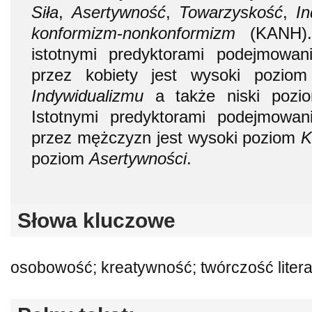
Siła
,
Asertywność
,
Towarzyskość
,
In
konformizm
-
nonkonformizm
(KANH). 
istotnymi predyktorami podejmowania
przez kobiety jest wysoki pozio
Indywidualizmu
a także niski poz
Istotnymi predyktorami podejmowania
przez mężczyzn jest wysoki poziom
K
poziom
Asertywności
.
Słowa kluczowe
osobowość; kreatywność; twórczość liter