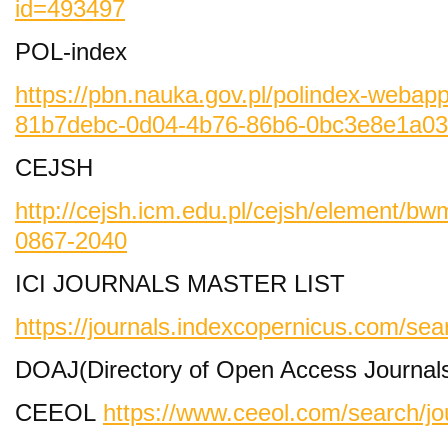
id=493497
POL-index
https://pbn.nauka.gov.pl/polindex-webapp
81b7debc-0d04-4b76-86b6-0bc3e8e1a03
CEJSH
http://cejsh.icm.edu.pl/cejsh/element/bw
0867-2040
ICI JOURNALS MASTER LIST
https://journals.indexcopernicus.com/sea
DOAJ(Directory of Open Access Journal
CEEOL
https://www.ceeol.com/search/jo