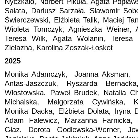
Nyczkało, Norbert Pikuła, Agata Popławs
Sałata, Dariusz Sarzała, Sławomir Sob
Świerczewski, Elżbieta Talik, Maciej 
Wioleta Tomczyk, Agnieszka Weiner, A
Teresa Wilk, Agata Wolanin, Teresa
Zielazna, Karolina Zoszak-Łoskot
2025
Monika Adamczyk, Joanna Aksman, Ir
Antas-Jaszczuk, Ryszarda Bernacka
Włostowska, Paweł Brudek, Natalia C
Michalska, Małgorzata Cywińska, K
Monika Dacka, Elżbieta Dolata, Iryna 
Adam Falewicz, Marzanna Farnicka, 
Głaz, Dorota Godlewska-Werner, Jo