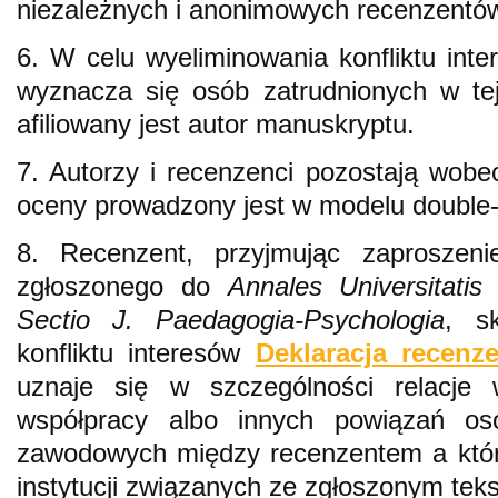
niezależnych i anonimowych recenzentó
6. W celu wyeliminowania konfliktu int
wyznacza się osób zatrudnionych w tej 
afiliowany jest autor manuskryptu.
7. Autorzy i recenzenci pozostają wobe
oceny prowadzony jest w modelu double-b
8. Recenzent, przyjmując zaproszen
zgłoszonego do
Annales Universitatis
Sectio J. Paedagogia-Psychologia
, s
konfliktu interesów
Deklaracja recenz
uznaje się w szczególności relacje w
współpracy albo innych powiązań oso
zawodowych między recenzentem a któr
instytucji związanych ze zgłoszonym tek