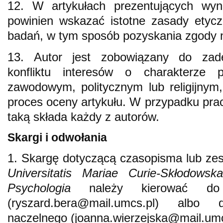
12. W artykułach prezentujących wyn
powinien wskazać istotne zasady etyc
badań, w tym sposób pozyskania zgody n
13. Autor jest zobowiązany do zade
konfliktu interesów o charakterze 
zawodowym, politycznym lub religijnym
proces oceny artykułu. W przypadku prac
taką składa każdy z autorów.
Skargi i odwołania
1. Skargę dotyczącą czasopisma lub ze
Universitatis Mariae Curie-Skłodowsk
Psychologia
należy kierować do r
(ryszard.bera@mail.umcs.pl) albo
naczelnego (joanna.wierzejska@mail.umc