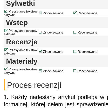
Sylwetki
Przesyłanie tekstów
Zindeksowane
Recenzowane
aktywne
Wstep
Przesyłanie tekstów
Zindeksowane
Recenzowane
aktywne
Recenzje
Przesyłanie tekstów
Zindeksowane
Recenzowane
aktywne
Materiały
Przesyłanie tekstów
Zindeksowane
Recenzowane
aktywne
Proces recenzji
1. Każdy nadesłany artykuł podlega w p
formalnej, której celem jest sprawdzen