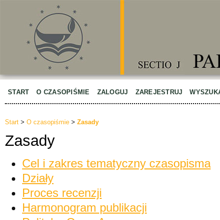
START
O CZASOPIŚMIE
ZALOGUJ
ZAREJESTRUJ
WYSZUK
Start
>
O czasopiśmie
>
Zasady
Zasady
Cel i zakres tematyczny czasopisma
Działy
Proces recenzji
Harmonogram publikacji