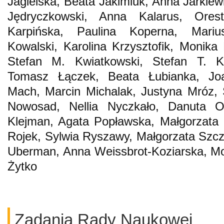
Jagielska, Beata Jakimiuk, Anna Jarkiew
Jędryczkowski, Anna Kalarus, Ores
Karpińska, Paulina Koperna, Mariu
Kowalski, Karolina Krzysztofik, Monik
Stefan M. Kwiatkowski, Stefan T. K
Tomasz Łączek, Beata Łubianka, Joa
Mach, Marcin Michalak, Justyna Mróz, 
Nowosad, Nellia Nyczkało, Danuta 
Klejman, Agata Popławska, Małgorzata
Rojek, Sylwia Ryszawy, Małgorzata Szcz
Uberman, Anna Weissbrot-Koziarska, Mo
Żytko
Zadania Rady Naukowej