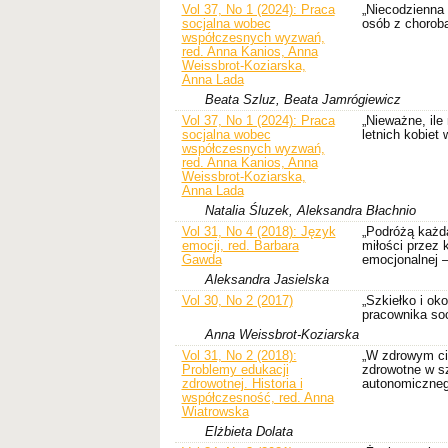
Vol 37, No 1 (2024): Praca
„Niecodzienna
socjalna wobec
osób z chorob
współczesnych wyzwań,
red. Anna Kanios, Anna
Weissbrot-Koziarska,
Anna Lada
Beata Szluz, Beata Jamrógiewicz
Vol 37, No 1 (2024): Praca
„Nieważne, ile
socjalna wobec
letnich kobie
współczesnych wyzwań,
red. Anna Kanios, Anna
Weissbrot-Koziarska,
Anna Lada
Natalia Śluzek, Aleksandra Błachnio
Vol 31, No 4 (2018): Język
„Podróżą każda
emocji, red. Barbara
miłości przez 
Gawda
emocjonalnej –
Aleksandra Jasielska
Vol 30, No 2 (2017)
„Szkiełko i ok
pracownika so
Anna Weissbrot-Koziarska
Vol 31, No 2 (2018):
„W zdrowym ci
Problemy edukacji
zdrowotne w sz
zdrowotnej. Historia i
autonomiczne
współczesność, red. Anna
Wiatrowska
Elżbieta Dolata