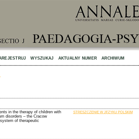
AREJESTRUJ
WYSZUKAJ
AKTUALNY NUMER
ARCHIWUM
w
ents in the therapy of children with
STRESZCZENIE W JĘZYKU POLSKIM
rum disorders – the Cracow
system of therapeutic