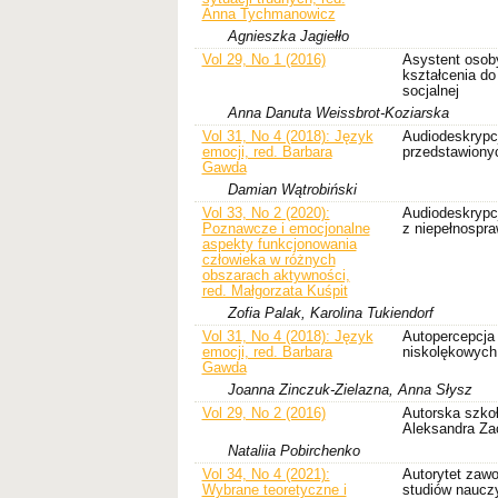
Anna Tychmanowicz
Agnieszka Jagiełło
Vol 29, No 1 (2016)
Asystent osob
kształcenia do
socjalnej
Anna Danuta Weissbrot-Koziarska
Vol 31, No 4 (2018): Język
Audiodeskrypcj
emocji, red. Barbara
przedstawionyc
Gawda
Damian Wątrobiński
Vol 33, No 2 (2020):
Audiodeskrypcj
Poznawcze i emocjonalne
z niepełnospr
aspekty funkcjonowania
człowieka w różnych
obszarach aktywności,
red. Małgorzata Kuśpit
Zofia Palak, Karolina Tukiendorf
Vol 31, No 4 (2018): Język
Autopercepcja
emocji, red. Barbara
niskolękowych
Gawda
Joanna Zinczuk-Zielazna, Anna Słysz
Vol 29, No 2 (2016)
Autorska szko
Aleksandra Za
Nataliia Pobirchenko
Vol 34, No 4 (2021):
Autorytet zawo
Wybrane teoretyczne i
studiów nauczy