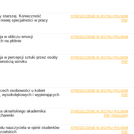
y starszej. Konieczność
STRESZCZENIE W JĘZYKU POLSKIM
 nowej specjalności w pracy
PDF
a w obliczu emocji
STRESZCZENIE W JĘZYKU POLSKIM
h na płótnie
a w percepcji sztuki przez osoby
STRESZCZENIE W JĘZYKU POLSKIM
awnością wzroku
PDF
 cech osobowości u kobiet
STRESZCZENIE W JĘZYKU POLSKIM
, wysokolękowych i wypierających
PDF
ła ukraińskiego akademika
STRESZCZENIE W JĘZYKU POLSKIM
charenki
PDF (ENGLISH)
du nauczyciela w opinii studentów
STRESZCZENIE W JĘZYKU POLSKIM
cielskich
PDF