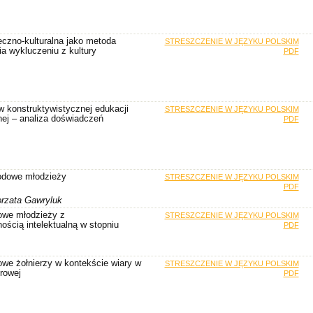
czno-kulturalna jako metoda
STRESZCZENIE W JĘZYKU POLSKIM
ia wykluczeniu z kultury
PDF
 w konstruktywistycznej edukacji
STRESZCZENIE W JĘZYKU POLSKIM
ej – analiza doświadczeń
PDF
odowe młodzieży
STRESZCZENIE W JĘZYKU POLSKIM
PDF
rzata Gawryluk
owe młodzieży z
STRESZCZENIE W JĘZYKU POLSKIM
ością intelektualną w stopniu
PDF
owe żołnierzy w kontekście wiary w
STRESZCZENIE W JĘZYKU POLSKIM
rowej
PDF