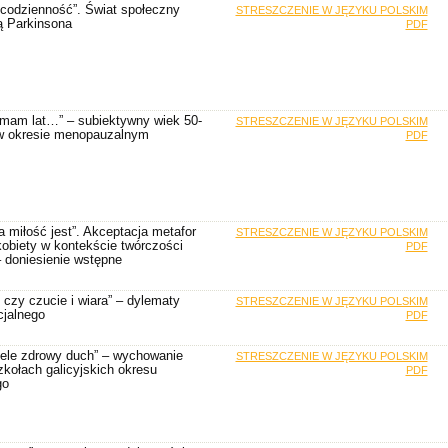
 codzienność”. Świat społeczny
STRESZCZENIE W JĘZYKU POLSKIM
ą Parkinsona
PDF
 mam lat…” – subiektywny wiek 50-
STRESZCZENIE W JĘZYKU POLSKIM
t w okresie menopauzalnym
PDF
 miłość jest”. Akceptacja metafor
STRESZCZENIE W JĘZYKU POLSKIM
kobiety w kontekście twórczości
PDF
 doniesienie wstępne
o czy czucie i wiara” – dylematy
STRESZCZENIE W JĘZYKU POLSKIM
cjalnego
PDF
ele zdrowy duch” – wychowanie
STRESZCZENIE W JĘZYKU POLSKIM
kołach galicyjskich okresu
PDF
go