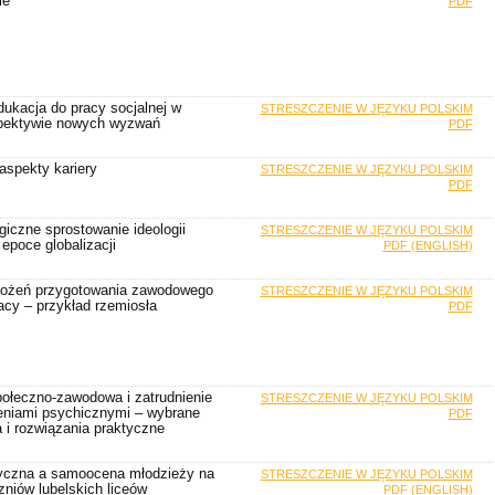
ie
PDF
ukacja do pracy socjalnej w
STRESZCZENIE W JĘZYKU POLSKIM
pektywie nowych wyzwań
PDF
aspekty kariery
STRESZCZENIE W JĘZYKU POLSKIM
PDF
iczne sprostowanie ideologii
STRESZCZENIE W JĘZYKU POLSKIM
 epoсe globalizacji
PDF (ENGLISH)
łożeń przygotowania zawodowego
STRESZCZENIE W JĘZYKU POLSKIM
acy – przykład rzemiosła
PDF
ołeczno-zawodowa i zatrudnienie
STRESZCZENIE W JĘZYKU POLSKIM
eniami psychicznymi – wybrane
PDF
 i rozwiązania praktyczne
yczna a samoocena młodzieży na
STRESZCZENIE W JĘZYKU POLSKIM
zniów lubelskich liceów
PDF (ENGLISH)