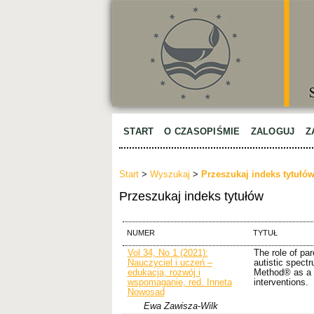
START
O CZASOPIŚMIE
ZALOGUJ
Z
Start
>
Wyszukaj
>
Przeszukaj indeks tytułó
Przeszukaj indeks tytułów
NUMER
TYTUŁ
Vol 34, No 1 (2021):
The role of par
Nauczyciel i uczeń –
autistic spect
edukacja, rozwój i
Method® as a 
wspomaganie, red. Inneta
interventions.
Nowosad
Ewa Zawisza-Wilk