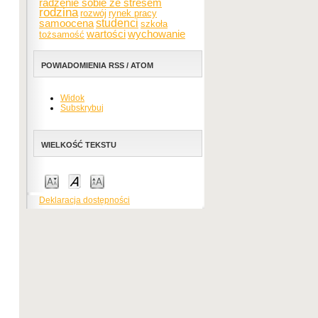
radzenie sobie ze stresem
rodzina
rozwój
rynek pracy
samoocena
studenci
szkoła
wartości
wychowanie
tożsamość
POWIADOMIENIA RSS / ATOM
Widok
Subskrybuj
WIELKOŚĆ TEKSTU
Deklaracja dostępności