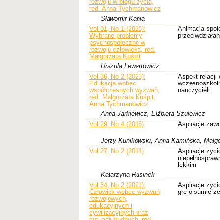
rozwoju w biegu życia,
red. Anna Tychmanowicz
Sławomir Kania
Vol 31, No 1 (2018):
Animacja społe
Wybrane problemy
przeciwdziałan
psychospołeczne w
rozwoju człowieka, red.
Małgorzata Kuśpit
Urszula Lewartowicz
Vol 36, No 2 (2023):
Aspekt relacji
Edukacja wobec
wczesnoszkoln
współczesnych wyzwań,
nauczycieli
red. Małgorzata Kuśpit,
Anna Tychmanowicz
Anna Jarkiewicz, Elżbieta Szulewicz
Vol 29, No 4 (2016)
Aspiracje zaw
Jerzy Kunikowski, Anna Kamińska, Małgo
Vol 27, No 2 (2014)
Aspiracje życi
niepełnosprawn
lekkim
Katarzyna Rusinek
Vol 34, No 2 (2021):
Aspiracje życi
Człowiek wobec wyzwań
grę o sumie ze
rozwojowych,
edukacyjnych i
cywilizacyjnych oraz
sytuacji trudnych, red.