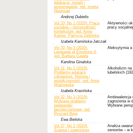
edukacja, rozwój i
wspomaganie, red. Inneta
Nowosad
Andrzej Dubielis
Vol 33, No 1 (2020): Praca
Aktywności uk
socjalna – różnorodność
pracy socjalne
kontekstów, red. Anna
Kanios, Patrycja Zielińska
Izabela Kamińska-Jatczak
Vol 33, No 3 (2020):
Aleksytymia 
Language of Emotions II,
red. Barbara Gawda
Karolina Ginalska
Vol 31, No 2 (2018):
Alkoholizm na
Problemy edukacji
lubelskich (19
zdrowotnej. Historia i
współczesność, red. Anna
Wiatrowska
Izabela Krasińska
Vol 32, No 3 (2019):
Ambiwalencja 
Wybrane problemy
zagrożenia w 
pedagogiki
Wybrane pers
bezpieczeństwa, red.
Ryszard Bera
Ewa Bielska
Vol 37, No 2 (2024):
Analiza uwar
Szanse i zagrożenia
seniorów – w k