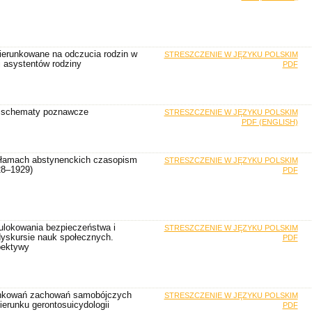
ierunkowane na odczucia rodzin w
STRESZCZENIE W JĘZYKU POLSKIM
j asystentów rodziny
PDF
a schematy poznawcze
STRESZCZENIE W JĘZYKU POLSKIM
PDF (ENGLISH)
 łamach abstynenckich czasopism
STRESZCZENIE W JĘZYKU POLSKIM
28–1929)
PDF
ulokowania bezpieczeństwa i
STRESZCZENIE W JĘZYKU POLSKIM
dyskursie nauk społecznych.
PDF
pektywy
unkowań zachowań samobójczych
STRESZCZENIE W JĘZYKU POLSKIM
ierunku gerontosuicydologii
PDF