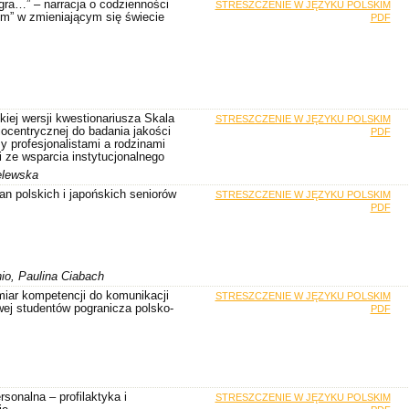
 gra…” – narracja o codzienności
STRESZCZENIE W JĘZYKU POLSKIM
em” w zmieniającym się świecie
PDF
kiej wersji kwestionariusza Skala
STRESZCZENIE W JĘZYKU POLSKIM
iocentrycznej do badania jakości
PDF
zy profesjonalistami a rodzinami
 ze wsparcia instytucjonalnego
elewska
tan polskich i japońskich seniorów
STRESZCZENIE W JĘZYKU POLSKIM
PDF
io, Paulina Ciabach
iar kompetencji do komunikacji
STRESZCZENIE W JĘZYKU POLSKIM
ej studentów pogranicza polsko-
PDF
rsonalna – profilaktyka i
STRESZCZENIE W JĘZYKU POLSKIM