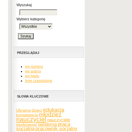
Wyszukaj
Wybierz kategorię
PRZEGLĄDAJ
wg numeru
wg autora
wg tytułu
Inne czasopisma
SŁOWA KLUCZOWE
edukacja
Ukraina
dzieci
młodzież
kompetencje
nauczyciel
nauczyciele
praca
pandemia
osobowość
socjalna
pracownik socjalny