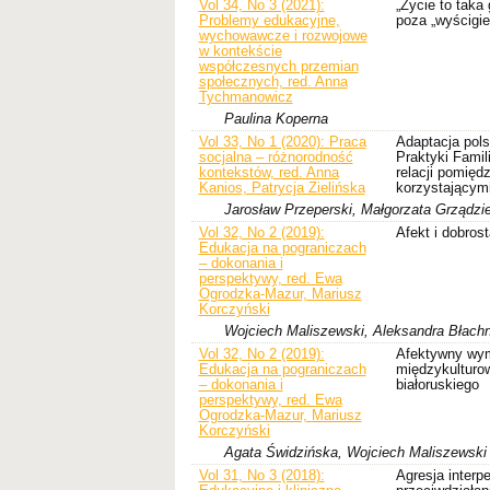
Vol 34, No 3 (2021):
„Życie to taka
Problemy edukacyjne,
poza „wyścigi
wychowawcze i rozwojowe
w kontekście
współczesnych przemian
społecznych, red. Anna
Tychmanowicz
Paulina Koperna
Vol 33, No 1 (2020): Praca
Adaptacja pols
socjalna – różnorodność
Praktyki Famil
kontekstów, red. Anna
relacji pomięd
Kanios, Patrycja Zielińska
korzystającymi
Jarosław Przeperski, Małgorzata Grządzi
Vol 32, No 2 (2019):
Afekt i dobros
Edukacja na pograniczach
– dokonania i
perspektywy, red. Ewa
Ogrodzka-Mazur, Mariusz
Korczyński
Wojciech Maliszewski, Aleksandra Błachn
Vol 32, No 2 (2019):
Afektywny wym
Edukacja na pograniczach
międzykulturow
– dokonania i
białoruskiego
perspektywy, red. Ewa
Ogrodzka-Mazur, Mariusz
Korczyński
Agata Świdzińska, Wojciech Maliszewski
Vol 31, No 3 (2018):
Agresja interpe