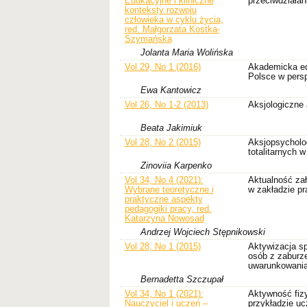
Edukacyjne i kliniczne
przeciwdziałan
konteksty rozwoju
człowieka w cyklu życia,
red. Małgorzata Kostka-
Szymańska
Jolanta Maria Wolińska
Vol 29, No 1 (2016)
Akademicka ed
Polsce w pers
Ewa Kantowicz
Vol 26, No 1-2 (2013)
Aksjologiczne 
Beata Jakimiuk
Vol 28, No 2 (2015)
Aksjopsycholog
totalitarnych w
Zinoviia Karpenko
Vol 34, No 4 (2021):
Aktualność za
Wybrane teoretyczne i
w zakładzie pr
praktyczne aspekty
pedagogiki pracy, red.
Katarzyna Nowosad
Andrzej Wojciech Stępnikowski
Vol 28, No 1 (2015)
Aktywizacja sp
osób z zaburz
uwarunkowania
Bernadetta Szczupał
Vol 34, No 1 (2021):
Aktywność fiz
Nauczyciel i uczeń –
przykładzie uc