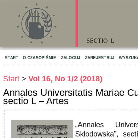
START
O CZASOPIŚMIE
ZALOGUJ
ZAREJESTRUJ
WYSZUK
Start
>
Vol 16, No 1/2 (2018)
Annales Universitatis Mariae C
sectio L – Artes
„Annales Univer
Skłodowska”, sec