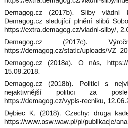
https://extra.demagog.cz/vladni-sliby/ind
Demagog.cz (2017b). Sliby vládní k
Demagog.cz sledující plnění slibů Sob
https://extra.demagog.cz/vladni-sliby/, 2
Demagog.cz (2017c). Výro
https://demagog.cz/static/uploads/VZ_20
Demagog.cz (2018a). O nás, https://d
15.08.2018.
Demagog.cz (2018b). Politici s nejv
nejaktivnější politici za pos
https://demagog.cz/vypis-recniku, 12.06.
Dębiec K. (2018). Czechy: druga kad
https://www.osw.waw.pl/pl/publikacje/ana