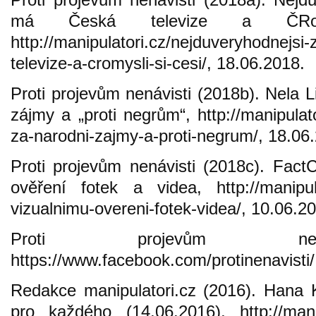
má Česká televize a ČRo
http://manipulatori.cz/nejduveryhodnejsi
televize-a-cromysli-si-cesi/, 18.06.2018.
Proti projevům nenávisti (2018b). Nela L
zájmy a „proti negrům“, http://manipulator
za-narodni-zajmy-a-proti-negrum/, 18.06
Proti projevům nenávisti (2018c). Fac
ověření fotek a videa, http://manipula
vizualnimu-overeni-fotek-videa/, 10.06.2
Proti projevům nená
https://www.facebook.com/protinenavisti/
Redakce manipulatori.cz (2016). Hana K
pro každého (14.06.2016), http://manip