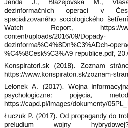
Janda J., Blažejovská M., Vlas
dezinformačních operací v Česk
specializovaného sociologického šetře
Watch Report, https://www.ev
content/uploads/2016/09/Dopady-
dezinforma%C4%8Dn%C3%ADch-oper
%C4%8Cesk%C3%A9-republice.pdf, 20.
Konspiratori.sk (2018). Zoznam str
https://www.konspiratori.sk/zoznam-stra
Lelonek A. (2017). Wojna informacyjna
psychologiczne: pojęcia, met
https://capd.pl/images/dokumenty/05PL_
Łuczuk P. (2017). Od propagandy do trol
preludium wojny hybrydowej?, h