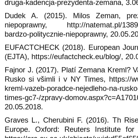
druga-kadencja-prezydenta-zemana, 3.0
Dudek A. (2015). Milos Zeman, prez
niepoprawny, http://natemat.pl/13895
bardzo-politycznie-niepoprawny, 20.05.2
EUFACTCHECK (2018). European Journal
(EJTA), https://eufactcheck.eu/blog/, 20.
Fajnor J. (2017). Platí Zemana Kreml? 
Rusko si všimli i v NY Times, https://w
kreml-vazeb-poradce-nejedleho-na-rusko-s
times-gc7-/zpravy-domov.aspx?c=A170
20.05.2018.
Graves L., Cherubini F. (2016). Th Rise
Europe. Oxford: Reuters Institute for