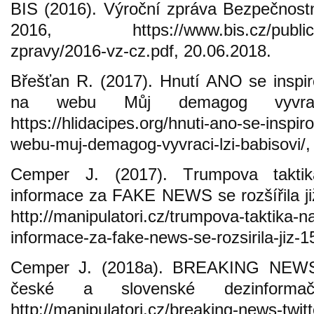
BIS (2016). Výroční zpráva Bezpečnostn
2016, https://www.bis.cz/public/site
zpravy/2016-vz-cz.pdf, 20.06.2018.
Břešťan R. (2017). Hnutí ANO se inspi
na webu Můj demagog vyvrací
https://hlidacipes.org/hnuti-ano-se-insp
webu-muj-demagog-vyvraci-lzi-babisovi/,
Cemper J. (2017). Trumpova taktik
informace za FAKE NEWS se rozšířila ji
http://manipulatori.cz/trumpova-taktika-
informace-za-fake-news-se-rozsirila-jiz-1
Cemper J. (2018a). BREAKING NEWS: 
české a slovenské dezinformač
http://manipulatori.cz/breaking-news-twit