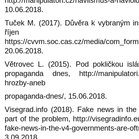
http://manipulatori.cz/havlismus-a-havloi
10.06.2018.
Tuček M. (2017). Důvěra k vybraným ins
říjen 
https://cvvm.soc.cas.cz/media/com_form
20.06.2018.
Větrovec L. (2015). Pod pokličkou isl
propaganda dnes, http://manipulatori.
hrozby-aneb
propaganda-dnes/, 15.06.2018.
Visegrad.info (2018). Fake news in th
part of the problem, http://visegradinfo.e
fake-news-in-the-v4-governments-are-oft
3.09.2018.