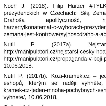
Noch J. (2018). Filip Harzer #T
prezydenckich w Czechach: Siłą Zeman
Drahoša apolityczność, http://n
harzertylkonatemat-o-wyborach-prezyden
zemana-jest-kontrowersyjnoscdraho-a-apo
Nutil P. (2017a). Nejsta
http://manipulatori.cz/nejstarsi-cesky-hoa
http://manipulatori.cz/propaganda-v-boji
10.06.2018.
Nutil P. (2017b). Kozi-kramek.cz – 
eshopů, kterým se raději vyhněte, htt
kramek-cz-jeden-mnoha-pochybnych-esho
vyhnete/, 10.06.2018.