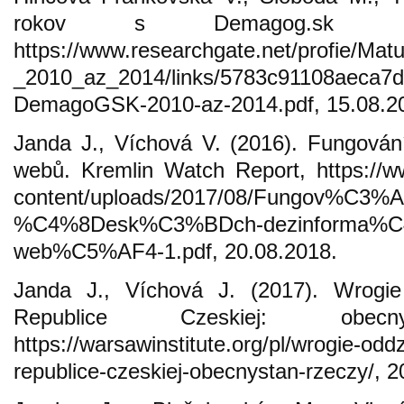
rokov s Demagog.sk 
https://www.researchgate.net/profie/M
_2010_az_2014/links/5783c91108aeca7d
DemagoGSK-2010-az-2014.pdf, 15.08.2
Janda J., Víchová V. (2016). Fungován
webů. Kremlin Watch Report, https://w
content/uploads/2017/08/Fungov%C3
%C4%8Desk%C3%BDch-dezinforma%
web%C5%AF4-1.pdf, 20.08.2018.
Janda J., Víchová J. (2017). Wrogi
Republice Czeskiej: obe
https://warsawinstitute.org/pl/wrogie-odd
republice-czeskiej-obecnystan-rzeczy/, 2