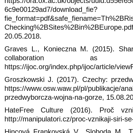
https://ora.ox.ac.uk/objects/uuid:d55ef
6c9e00129ad7/download_fie?
fie_format=pdf&safe_fiename=Th%2BR
Checking%2BSites%2Bin%2BEurope.pdf
20.05.2018.
Graves L., Konieczna M. (2015). Shari
collaboration as 
https://ijoc.org/index.php/ijoc/article/vi
Groszkowski J. (2017). Czechy: przedw
https://www.osw.waw.pl/pl/publikacje/ana
przedwyborcza-wojna-na-gorze, 15.08.2
HateFree Culture (2016). Proč vzn
http://manipulatori.cz/proc-vznikaji-siri-
Hincová Frankovská V., Sloboda M., T