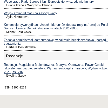
Współpraca Rady Europy i Unii Europejskiej w dziedzinie kultury
Liliana Izabela Węgrzyn-Odzioba
Wpływ zmian klimatu na zasoby wody
Ayla Novruzova
Koncepcje dywersyfikacji źródeł i kierunków dostaw ropy naftowej do Polsk
Sojuszu Lewicy Demokratycznej w latach 2001–2005
Michał Paszkowski
Zadania administracji samorządowej w zakresie bezpieczeństwa i porządk
zagadnienia
Barbara Bonisławska
Recenzje
Recenzja: Magdalena Molendowska, Martyna Ostrowska, Paweł Górski, Inf
jako element bezpieczeństwa. Wymiar europejski i krajowy, Wydawnictwo
2021, ss. 216
Ewelina Szrek
ISSN: 1896-8279