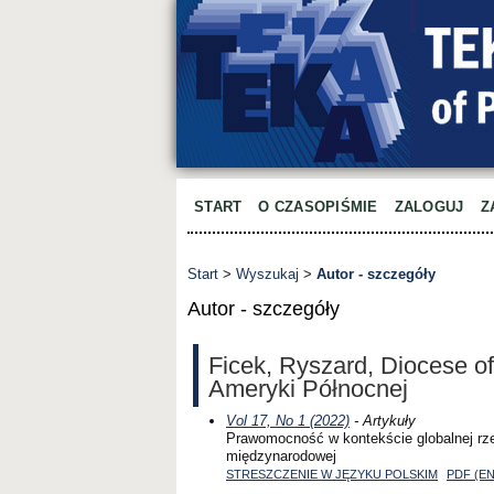
START
O CZASOPIŚMIE
ZALOGUJ
Z
Start
>
Wyszukaj
>
Autor - szczegóły
Autor - szczegóły
Ficek, Ryszard, Diocese o
Ameryki Północnej
Vol 17, No 1 (2022)
- Artykuły
Prawomocność w kontekście globalnej rze
międzynarodowej
STRESZCZENIE W JĘZYKU POLSKIM
PDF (E