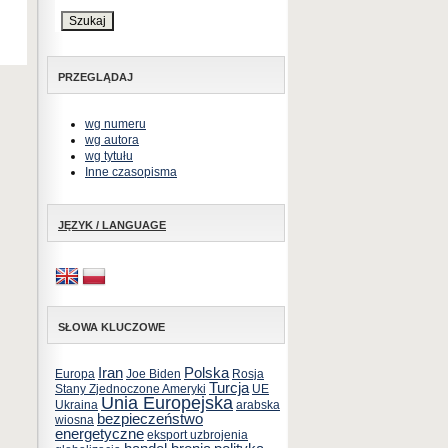
PRZEGLĄDAJ
wg numeru
wg autora
wg tytułu
Inne czasopisma
JĘZYK / LANGUAGE
SŁOWA KLUCZOWE
Iran
Polska
Europa
Joe Biden
Rosja
Turcja
Stany Zjednoczone Ameryki
UE
Unia Europejska
Ukraina
arabska
bezpieczeństwo
wiosna
energetyczne
eksport uzbrojenia