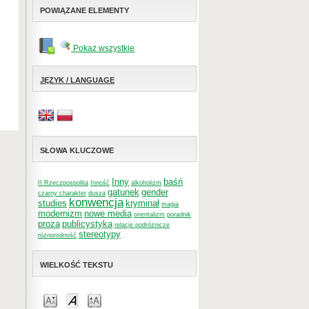
POWIĄZANE ELEMENTY
Pokaż wszystkie
JĘZYK / LANGUAGE
SŁOWA KLUCZOWE
Inny
baśń
II Rzeczpospolita
Inność
alkoholizm
gatunek
gender
czarny charakter
dusza
konwencja
studies
kryminał
magia
modernizm
nowe media
orientalizm
poradnik
proza
publicystyka
relacje podróżnicze
stereotypy
różnorodność
WIELKOŚĆ TEKSTU