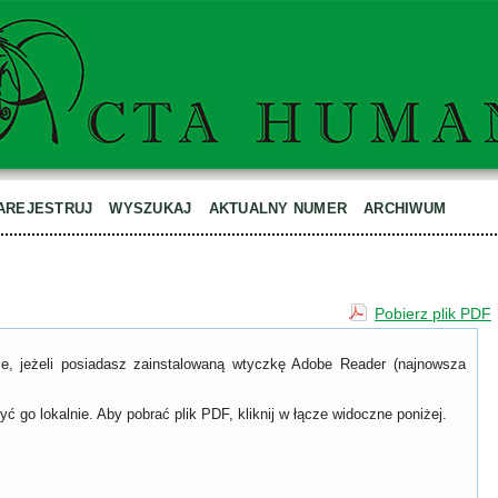
AREJESTRUJ
WYSZUKAJ
AKTUALNY NUMER
ARCHIWUM
Pobierz plik PDF
ce, jeżeli posiadasz zainstalowaną wtyczkę Adobe Reader (najnowsza
ć go lokalnie. Aby pobrać plik PDF, kliknij w łącze widoczne poniżej.