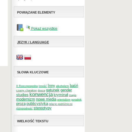
POWIĄZANE ELEMENTY
Pokaż wszystkie
JĘZYK / LANGUAGE
SŁOWA KLUCZOWE
Inny
baśń
II Rzeczpospolita
Inność
alkoholizm
gatunek
gender
czarny charakter
dusza
konwencja
studies
kryminał
magia
modernizm
nowe media
orientalizm
poradnik
proza
publicystyka
relacje podróżnicze
stereotypy
różnorodność
WIELKOŚĆ TEKSTU