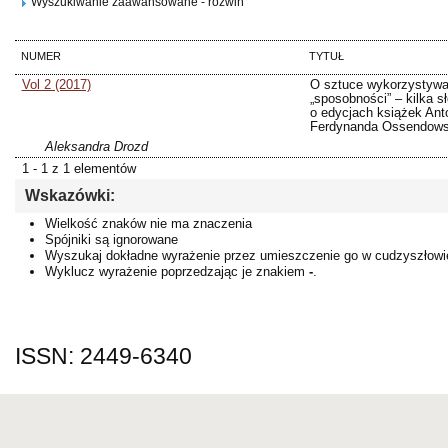
Wyszukiwanie zaawansowane - rozwiń
NUMER
TYTUŁ
Vol 2 (2017)
O sztuce wykorzystywa
„sposobności” – kilka s
o edycjach książek Ant
Ferdynanda Ossendows
Aleksandra Drozd
1 - 1 z 1 elementów
Wskazówki:
Wielkość znaków nie ma znaczenia
Spójniki są ignorowane
Wyszukaj dokładne wyrażenie przez umieszczenie go w cudzyszłowi
Wyklucz wyrażenie poprzedzając je znakiem
-
.
ISSN: 2449-6340