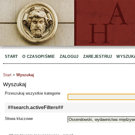
START
O CZASOPIŚMIE
ZALOGUJ
ZAREJESTRUJ
WYSZUK
Start
>
Wyszukaj
Wyszukaj
Przeszukaj wszystkie kategorie
##search.activeFilters##
Słowa kluczowe